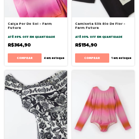
Calça Por Do Sol - Farm
Camiseta Silk Rio De Flor -
Futura
Farm Futura
ATÉ 35% OFF
EM QUANTIDADE
ATÉ 35% OFF
EM QUANTIDADE
R$364,90
R$154,90
COMPRAR
COMPRAR
4
em estoque
1
em estoque