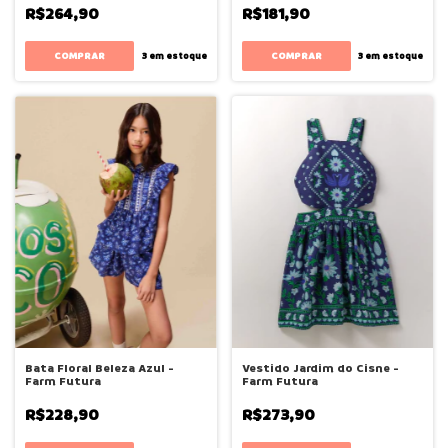
R$264,90
R$181,90
COMPRAR
COMPRAR
3
em estoque
3
em estoque
Bata Floral Beleza Azul -
Vestido Jardim do Cisne -
Farm Futura
Farm Futura
R$228,90
R$273,90