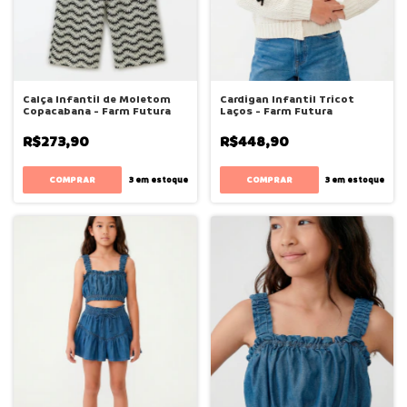
Calça Infantil de Moletom
Cardigan Infantil Tricot
Copacabana - Farm Futura
Laços - Farm Futura
R$273,90
R$448,90
COMPRAR
COMPRAR
3
em estoque
3
em estoque