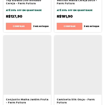
Top Ribana Liso Bordado
Vestido Malha Cereja Doce -
Cereja - Farm Futura
Farm Futura
ATÉ 35% OFF
EM QUANTIDADE
ATÉ 35% OFF
EM QUANTIDADE
R$127,90
R$181,90
COMPRAR
COMPRAR
3
em estoque
3
em estoque
Conjunto Malha Jardim Fruta
Camiseta Silk Onça - Farm
- Farm Futura
Futura