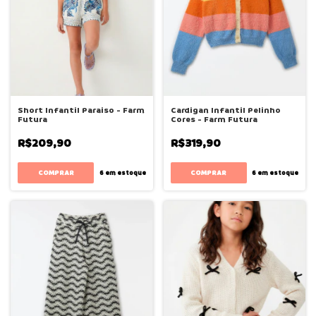
Short Infantil Paraiso - Farm
Cardigan Infantil Pelinho
Futura
Cores - Farm Futura
R$209,90
R$319,90
COMPRAR
COMPRAR
6
em estoque
6
em estoque