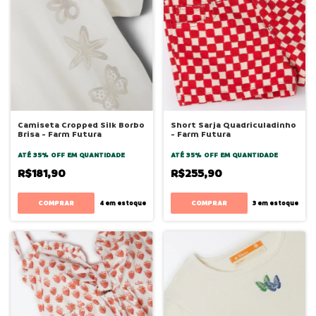
Camiseta Cropped Silk Borbo
Short Sarja Quadriculadinho
Brisa - Farm Futura
- Farm Futura
ATÉ 35% OFF
EM QUANTIDADE
ATÉ 35% OFF
EM QUANTIDADE
R$181,90
R$255,90
COMPRAR
COMPRAR
4
em estoque
3
em estoque