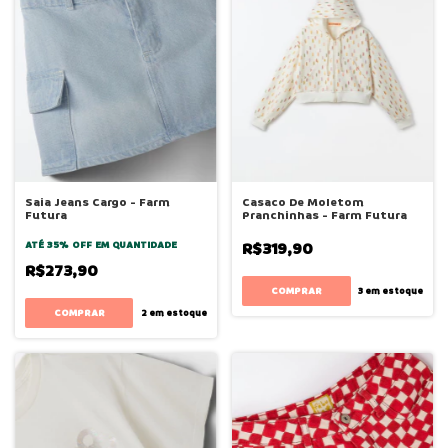
Saia Jeans Cargo - Farm
Casaco De Moletom
Futura
Pranchinhas - Farm Futura
ATÉ 35% OFF
EM QUANTIDADE
R$319,90
R$273,90
COMPRAR
3
em estoque
COMPRAR
2
em estoque