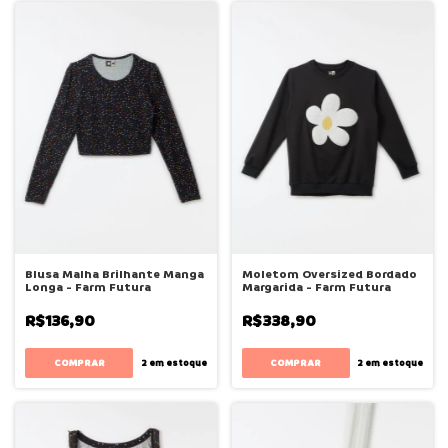
Blusa Malha Brilhante Manga
Moletom Oversized Bordado
Longa - Farm Futura
Margarida - Farm Futura
R$136,90
R$338,90
COMPRAR
COMPRAR
2
em estoque
2
em estoque