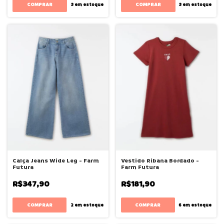
COMPRAR
COMPRAR
3
em estoque
3
em estoque
Calça Jeans Wide Leg - Farm
Vestido Ribana Bordado -
Futura
Farm Futura
R$347,90
R$181,90
COMPRAR
COMPRAR
2
em estoque
6
em estoque