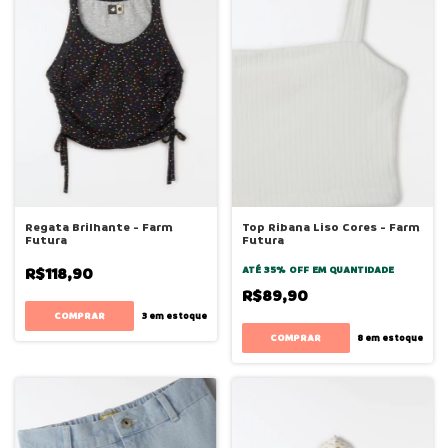
Regata Brilhante - Farm
Top Ribana Liso Cores - Farm
Futura
Futura
R$118,90
ATÉ 35% OFF
EM QUANTIDADE
R$89,90
COMPRAR
3
em estoque
COMPRAR
8
em estoque