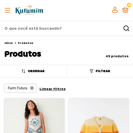
0
Início
>
Produtos
Produtos
45 produtos
ORDENAR
FILTRAR
Farm Futura
Limpar filtros