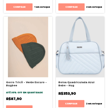
COMPRAR
COMPRAR
1
em estoque
4
em estoque
Gorro Tricô - Verde Escuro -
Bolsa Quadriculada Azul
Bugbee
Bebe - Hug
ATÉ 35% OFF
EM QUANTIDADE
R$353,90
R$87,90
COMPRAR
2
em estoque