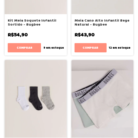
Kit Meia Soquete Infantil
Meia Cano Alto Infantil Bege
Sortido - Bugbee
Natural - Bugbee
R$54,90
R$43,90
COMPRAR
COMPRAR
9
em estoque
12
em estoque