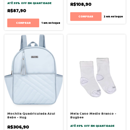
ATÉ 35% OFF
EM QUANTIDADE
R$108,90
R$87,90
2
em estoque
COMPRAR
1
em estoque
Mochila Quadriculada Azul
Meia Cano Medio Branco -
Bebe - Hug
Bugbee
R$306,90
ATÉ 35% OFF
EM QUANTIDADE