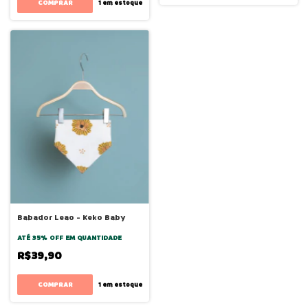
COMPRAR
1
em estoque
Babador Leao - Keko Baby
ATÉ 35% OFF
EM QUANTIDADE
R$39,90
1
em estoque