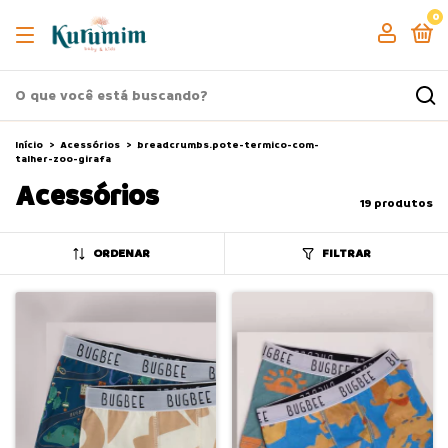
0
Início
>
Acessórios
>
breadcrumbs.pote-termico-com-
talher-zoo-girafa
Acessórios
19 produtos
ORDENAR
FILTRAR