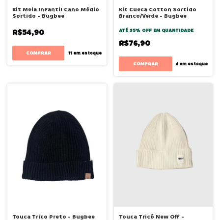
Kit Meia Infantil Cano Médio
Kit Cueca Cotton Sortido
Sortido - Bugbee
Branco/Verde - Bugbee
R$54,90
ATÉ 35% OFF
EM QUANTIDADE
R$76,90
COMPRAR
11
em estoque
COMPRAR
4
em estoque
Touca Trico Preto - Bugbee
Touca Tricô New Off -