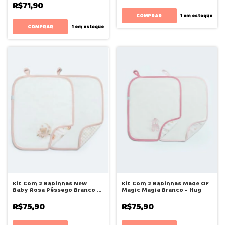
R$71,90
1
em estoque
COMPRAR
1
em estoque
Kit Com 2 Babinhas New
Kit Com 2 Babinhas Made Of
Baby Rosa Pêssego Branco -
Magic Magia Branco - Hug
Hug
R$75,90
R$75,90