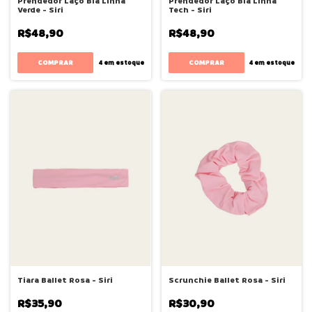
Prendedor Laço Bia Linha
Prendedor Laço Bia Linha
Verde - Siri
Tech - Siri
R$48,90
R$48,90
4
em estoque
4
em estoque
Tiara Ballet Rosa - Siri
Scrunchie Ballet Rosa - Siri
R$35,90
R$30,90