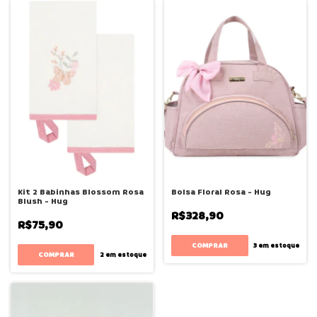
Kit 2 Babinhas Blossom Rosa
Bolsa Floral Rosa - Hug
Blush - Hug
R$328,90
R$75,90
COMPRAR
3
em estoque
2
em estoque