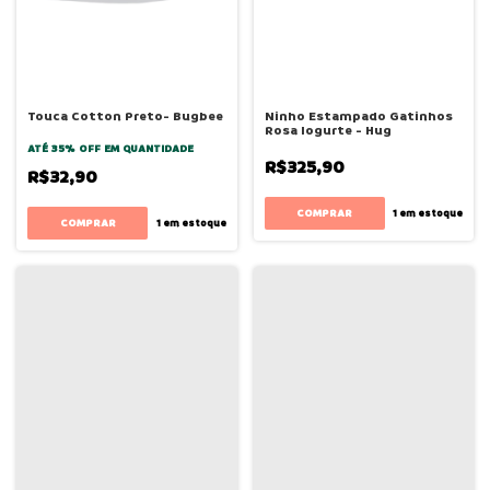
Touca Cotton Preto- Bugbee
Ninho Estampado Gatinhos
Rosa Iogurte - Hug
ATÉ 35% OFF
EM QUANTIDADE
R$325,90
R$32,90
1
em estoque
COMPRAR
1
em estoque