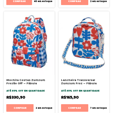
COMPRAR
COMPRAR
40
em estoque
2
em estoque
Mochila Costas Zumzum
Lancheira Transversal
Frozão Off – Fábula
Zumzum Froz – Fábula
ATÉ 35% OFF
EM QUANTIDADE
ATÉ 35% OFF
EM QUANTIDADE
R$330,90
R$165,90
2
em estoque
7
em estoque