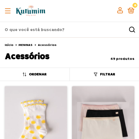
0
Início
>
MENINAS
>
Acessórios
Acessórios
49 produtos
ORDENAR
FILTRAR