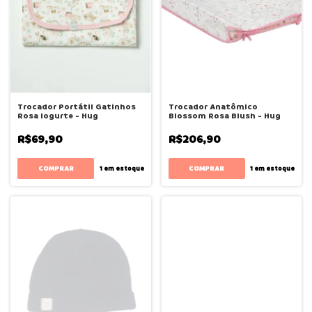
Trocador Portátil Gatinhos
Trocador Anatômico
Rosa Iogurte - Hug
Blossom Rosa Blush - Hug
R$69,90
R$206,90
1
em estoque
1
em estoque