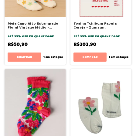
Meia Cano Alto Estampado
Toalha Tchibum Fabula
Floral Vintage Médio -
Cereja - Zumzum
Bugbee
ATÉ 35% OFF
EM QUANTIDADE
ATÉ 35% OFF
EM QUANTIDADE
R$50,90
R$202,90
COMPRAR
1
em estoque
4
em estoque