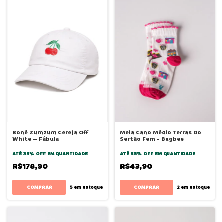
Boné Zumzum Cereja Off
Meia Cano Médio Terras Do
White – Fábula
Sertão Fem - Bugbee
ATÉ 35% OFF
EM QUANTIDADE
ATÉ 35% OFF
EM QUANTIDADE
R$178,90
R$43,90
COMPRAR
5
em estoque
2
em estoque