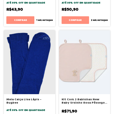
ATÉ 35% OFF
EM QUANTIDADE
ATÉ 35% OFF
EM QUANTIDADE
R$43,90
R$50,90
COMPRAR
COMPRAR
1
em estoque
2
em estoque
Meia Calça Lisa Lápis -
Kit Com 2 Babinhas New
Bugbee
Baby Ursinho Rosa Pêssego -
Hug
ATÉ 35% OFF
EM QUANTIDADE
R$71,90