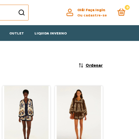
0
Olá!
Faça login
Ou cadastre-se
OUTLET
LIQUIDA INVERNO
Ordenar