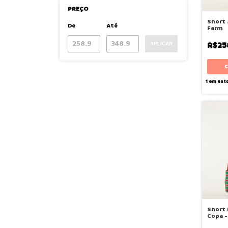
PREÇO
Short 
De
Até
Farm
R$25
APLICAR
1
em est
Short 
Copa -