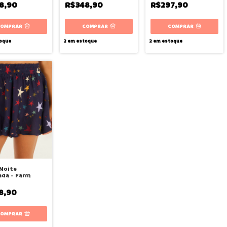
8,90
R$348,90
R$297,90
COMPRAR
COMPRAR
COMPRAR
oque
2
em estoque
2
em estoque
Noite
ada - Farm
8,90
COMPRAR