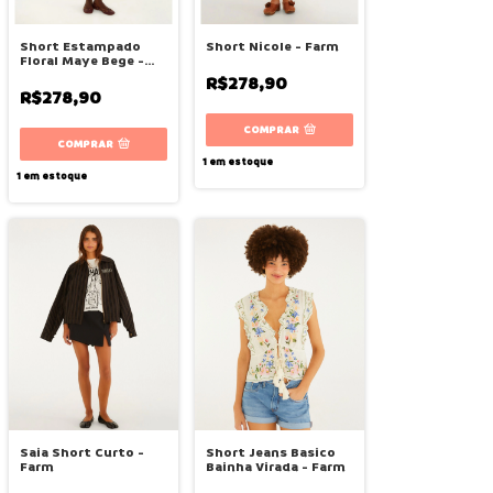
Short Estampado
Short Nicole - Farm
Floral Maye Bege -
Farm
R$278,90
R$278,90
COMPRAR
COMPRAR
1
em estoque
1
em estoque
Saia Short Curto -
Short Jeans Basico
Farm
Bainha Virada - Farm