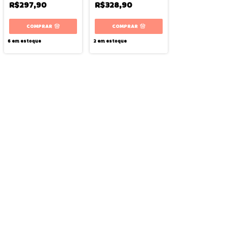
R$297,90
R$328,90
COMPRAR
COMPRAR
6
em estoque
2
em estoque