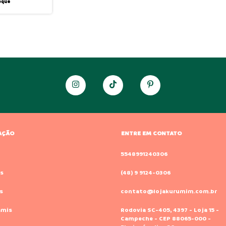
oque
AÇÃO
ENTRE EM CONTATO
o
5548991240306
s
(48) 9 9124-0306
s
contato@lojakurumim.com.br
amis
Rodovia SC-405, 4397 - Loja 15 -
Campeche - CEP 88065-000 -