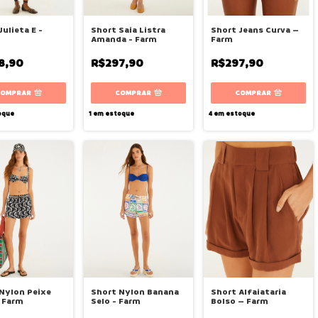
Julieta E -
Short Saia Listra
Short Jeans Curva –
Amanda - Farm
Farm
8,90
R$297,90
R$297,90
COMPRAR
COMPRAR
COMPRAR
oque
1
em estoque
4
em estoque
Nylon Peixe
Short Nylon Banana
Short Alfaiataria
 Farm
Selo - Farm
Bolso – Farm