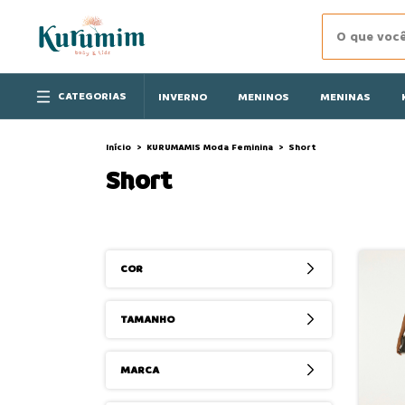
CATEGORIAS
INVERNO
MENINOS
MENINAS
Início
>
KURUMAMIS Moda Feminina
>
Short
Short
COR
TAMANHO
MARCA