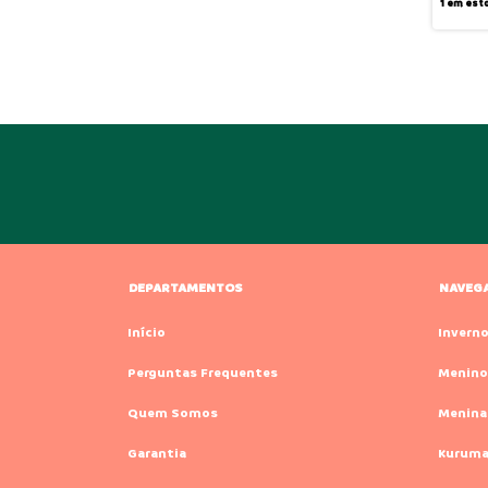
1
em est
DEPARTAMENTOS
NAVEG
Início
Invern
Perguntas Frequentes
Menino
Quem Somos
Menina
Garantia
Kurum