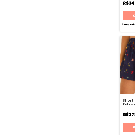
R$34
2
em est
Short 
Estrel
R$27