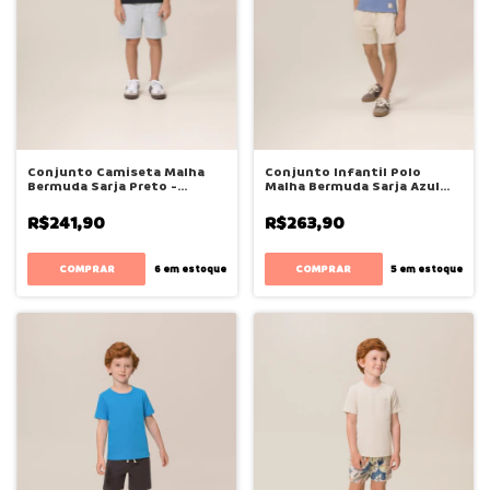
Conjunto Camiseta Malha
Conjunto Infantil Polo
Bermuda Sarja Preto -
Malha Bermuda Sarja Azul
Bugbee
Mar - Bugbee
R$241,90
R$263,90
COMPRAR
COMPRAR
6
em estoque
5
em estoque