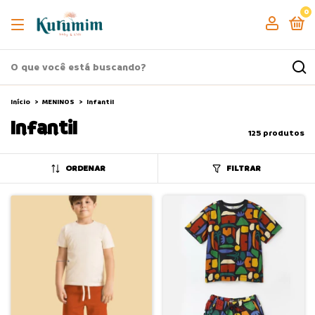
0
Início
>
MENINOS
>
Infantil
Infantil
125 produtos
ORDENAR
FILTRAR