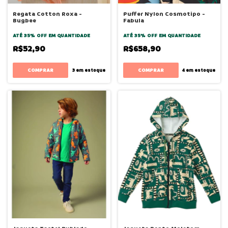
Regata Cotton Roxa -
Puffer Nylon Cosmotipo -
Bugbee
Fabula
ATÉ 35% OFF
EM QUANTIDADE
ATÉ 35% OFF
EM QUANTIDADE
R$52,90
R$658,90
COMPRAR
COMPRAR
3
em estoque
4
em estoque