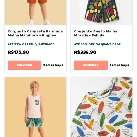
Conjunto Camiseta Bermuda
Conjunto Bento Malha
Malha Mandioca - Bugbee
Morada - Fabula
ATÉ 35% OFF
EM QUANTIDADE
ATÉ 35% OFF
EM QUANTIDADE
R$175,90
R$336,90
COMPRAR
COMPRAR
2
em estoque
1
em estoque