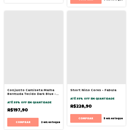
Conjunto Camiseta Malha
Short Nino Cores - Fabula
Bermuda Tecido Dark Blue -
Bugbee
ATÉ 35% OFF
EM QUANTIDADE
ATÉ 35% OFF
EM QUANTIDADE
R$228,90
R$197,90
COMPRAR
5
em estoque
COMPRAR
2
em estoque