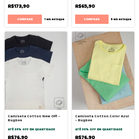
R$173,90
R$65,90
COMPRAR
COMPRAR
1
em estoque
5
em estoque
Camiseta Cotton New Off -
Camiseta Cotton Color Azul
Bugbee
- Bugbee
ATÉ 35% OFF
EM QUANTIDADE
ATÉ 35% OFF
EM QUANTIDADE
R$76,90
R$76,90