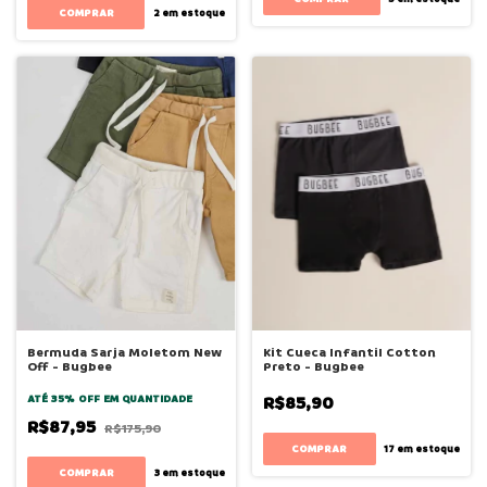
COMPRAR
2
em estoque
Bermuda Sarja Moletom New
Kit Cueca Infantil Cotton
Off - Bugbee
Preto - Bugbee
ATÉ 35% OFF
EM QUANTIDADE
R$85,90
R$87,95
R$175,90
COMPRAR
17
em estoque
COMPRAR
3
em estoque