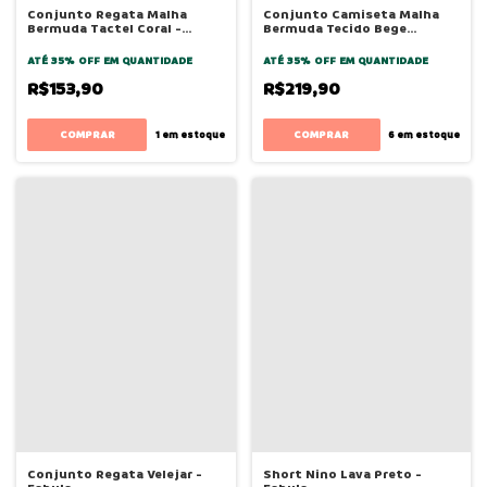
Conjunto Regata Malha
Conjunto Camiseta Malha
Bermuda Tactel Coral -
Bermuda Tecido Bege
Bugbee
Mandioca - Bugbee
ATÉ 35% OFF
EM QUANTIDADE
ATÉ 35% OFF
EM QUANTIDADE
R$153,90
R$219,90
COMPRAR
COMPRAR
1
em estoque
6
em estoque
Conjunto Regata Velejar -
Short Nino Lava Preto -