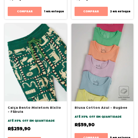
COMPRAR
COMPRAR
1
em estoque
2
em estoque
Calça Bento Moletom Bixilo
Blusa Cotton Azul - Bugbee
- Fábula
ATÉ 35% OFF
EM QUANTIDADE
ATÉ 35% OFF
EM QUANTIDADE
R$59,90
R$259,90
COMPRAR
5
em estoque