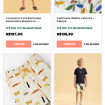
Conjunto Com Bermuda
Camiseta Malha Caixote -
Reversible Mandioca -
Fabula
Bugbee
ATÉ 35% OFF
EM QUANTIDADE
ATÉ 35% OFF
EM QUANTIDADE
R$197,90
R$136,90
COMPRAR
COMPRAR
2
em estoque
2
em estoque