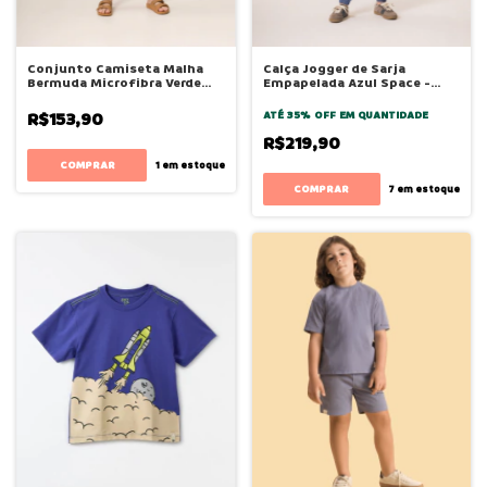
Conjunto Camiseta Malha
Calça Jogger de Sarja
Bermuda Microfibra Verde
Empapelada Azul Space -
Beach - Bugbee
Bugbee
R$153,90
ATÉ 35% OFF
EM QUANTIDADE
R$219,90
COMPRAR
1
em estoque
COMPRAR
7
em estoque