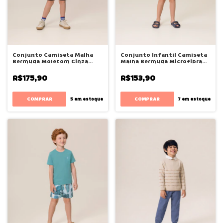
Conjunto Camiseta Malha
Conjunto Infantil Camiseta
Bermuda Moletom Cinza
Malha Bermuda Microfibra
Sombra - Bugbee
Bege Natural - Bugbee
R$175,90
R$153,90
COMPRAR
COMPRAR
5
em estoque
7
em estoque