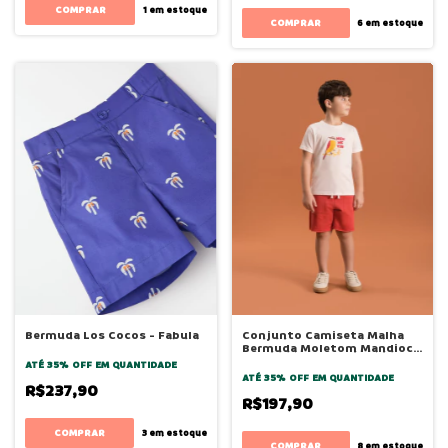
COMPRAR
1
em estoque
COMPRAR
6
em estoque
Bermuda Los Cocos - Fabula
Conjunto Camiseta Malha
Bermuda Moletom Mandioca
- Bugbee
ATÉ 35% OFF
EM QUANTIDADE
ATÉ 35% OFF
EM QUANTIDADE
R$237,90
R$197,90
COMPRAR
3
em estoque
COMPRAR
8
em estoque