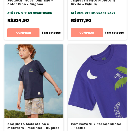
Jaqueta Tactel Dublado -
Jaqueta Bento Moletom
Color Dino - Bugbee
Bixilo - Fábula
ATÉ 35% OFF
EM QUANTIDADE
ATÉ 35% OFF
EM QUANTIDADE
R$324,90
R$317,90
COMPRAR
COMPRAR
1
em estoque
1
em estoque
Conjunto Meia Malha e
Camiseta Silk Escondidinho
Moletom - Marinho - Bugbee
- Fabula