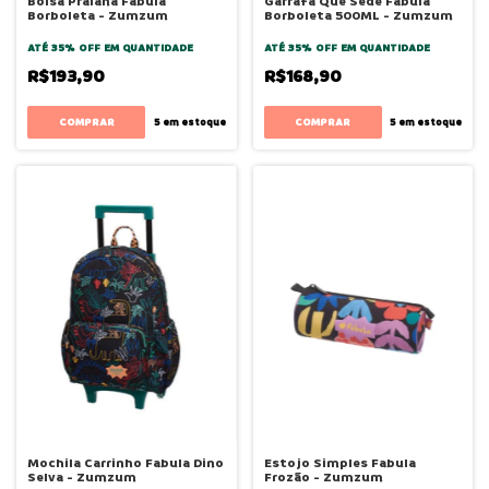
Bolsa Praiana Fabula
Garrafa Que Sede Fabula
Borboleta - Zumzum
Borboleta 500ML - Zumzum
ATÉ 35% OFF
EM QUANTIDADE
ATÉ 35% OFF
EM QUANTIDADE
R$193,90
R$168,90
5
em estoque
5
em estoque
Mochila Carrinho Fabula Dino
Estojo Simples Fabula
Selva - Zumzum
Frozão - Zumzum