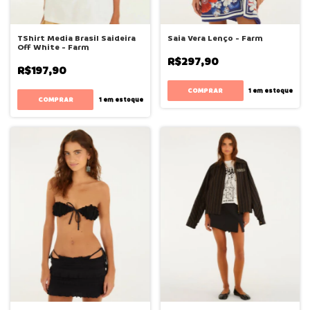
TShirt Media Brasil Saideira
Saia Vera Lenço - Farm
Off White - Farm
R$297,90
R$197,90
COMPRAR
1
em estoque
COMPRAR
1
em estoque