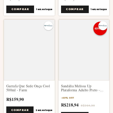
COMPRAR
1
em estoque
1
em estoque
Garrafa Que Sede Onça Cool
Sandália Melissa Up
500ml - Farm
Plataforma Adulto Preto -
Melissa
R$159,90
-
40
%
OFF
R$218,94
R$364,90
2
em estoque