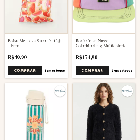
Bolsa Me Leva Suco De Caju
Boné Coisa Nossa
- Farm
Colorblocking Multicolorido -
Farm
R$49,90
R$174,90
1
em estoque
2
em estoque