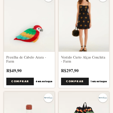
Presilha de Cabelo Arara -
Vestido Curto Alças Conchita
Farm
- Farm
R$49,90
R$297,90
COMPRAR
4
em estoque
1
em estoque