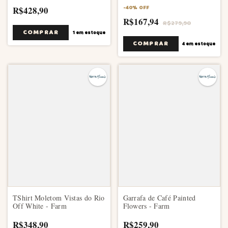
R$428,90
-
40
%
OFF
R$167,94
R$279,90
COMPRAR
1
em estoque
COMPRAR
4
em estoque
TShirt Moletom Vistas do Rio
Garrafa de Café Painted
Off White - Farm
Flowers - Farm
R$348,90
R$259,90