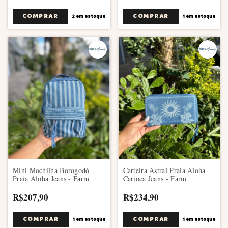
2
em estoque
1
em estoque
Mini Mochilha Borogodó
Carteira Astral Praia Aloha
Praia Aloha Jeans - Farm
Carioca Jeans - Farm
R$207,90
R$234,90
1
em estoque
1
em estoque