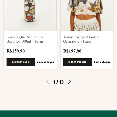
Garrafa Que Sede Floral
T-shirt Cropped Jardim
Bucolico 500ml - Farm
Guanabara - Farm
R$159,90
R$197,90
COMPRAR
4
em estoque
1
em estoque
1
/
13