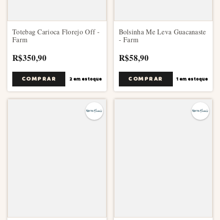
Totebag Carioca Florejo Off -
Bolsinha Me Leva Guacanaste
Farm
- Farm
R$350,90
R$58,90
2
em estoque
1
em estoque