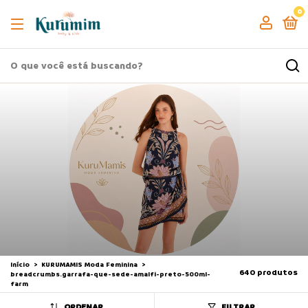
0
Início
>
KURUMAMIS Moda Feminina
>
640 produtos
breadcrumbs.garrafa-que-sede-amalfi-preto-500ml-
farm
ORDENAR
FILTRAR