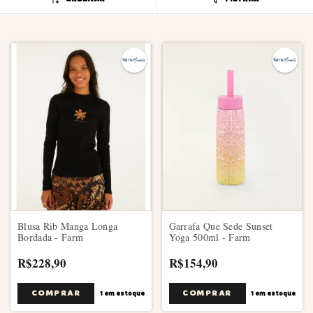
Blusa Rib Manga Longa
Garrafa Que Sede Sunset
Bordada - Farm
Yoga 500ml - Farm
R$228,90
R$154,90
COMPRAR
1
em estoque
1
em estoque