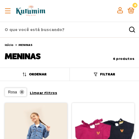
0
Início
>
MENINAS
MENINAS
6 produtos
ORDENAR
FILTRAR
Rosa
Limpar filtros