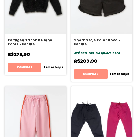
Cardigan Tricot Pelinho
Short Sarja Color Novo -
Cores - Fabula
Fabula
R$273,90
ATÉ 35% OFF
EM QUANTIDADE
R$209,90
COMPRAR
1
em estoque
COMPRAR
1
em estoque