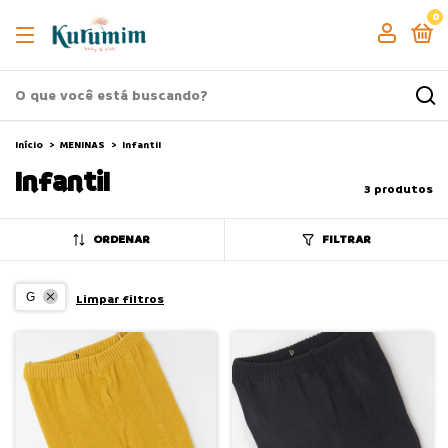
0
Início
>
MENINAS
>
Infantil
Infantil
3 produtos
ORDENAR
FILTRAR
G
Limpar filtros