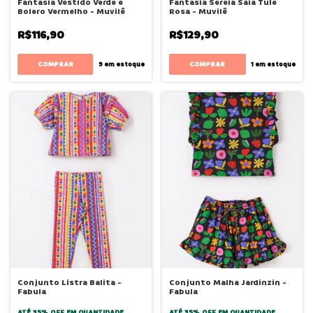
Fantasia Vestido Verde e
Fantasia Sereia Saia Tule
Bolero Vermelho - Muvilê
Rosa - Muvilê
R$116,90
R$129,90
COMPRAR
COMPRAR
9
em estoque
1
em estoque
Conjunto Listra Balita -
Conjunto Malha Jardinzin -
Fabula
Fabula
ATÉ 35% OFF
EM QUANTIDADE
ATÉ 35% OFF
EM QUANTIDADE