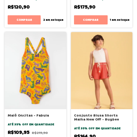
R$120,90
R$175,90
COMPRAR
COMPRAR
2
em estoque
1
em estoque
Maiô Oncitas - Fabula
Conjunto Blusa Shorts
Malha New Off - Bugbee
ATÉ 35% OFF
EM QUANTIDADE
ATÉ 35% OFF
EM QUANTIDADE
R$109,95
R$219,90
R$164,90