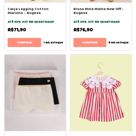
Calça Legging Cotton
Blusa Meia Malha New Off-
Marinho - Bugbee
Bugbee
ATÉ 35% OFF
EM QUANTIDADE
ATÉ 35% OFF
EM QUANTIDADE
R$71,90
R$76,90
COMPRAR
COMPRAR
1
em estoque
8
em estoque