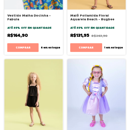
Vestido Malha Docinha -
Maiô Poliamida Floral
Fabula
Aquarela Beach - Bugbee
ATÉ 35% OFF
EM QUANTIDADE
ATÉ 35% OFF
EM QUANTIDADE
R$164,90
R$131,95
R$263,90
COMPRAR
COMPRAR
6
em estoque
1
em estoque