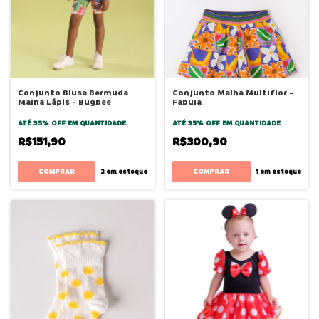
Conjunto Blusa Bermuda
Conjunto Malha Multiflor -
Malha Lápis - Bugbee
Fabula
ATÉ 35% OFF
EM QUANTIDADE
ATÉ 35% OFF
EM QUANTIDADE
R$151,90
R$300,90
COMPRAR
COMPRAR
2
em estoque
1
em estoque