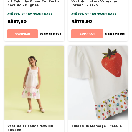
Kit Calcinha Boxer Conforto
Vestido Listras Vermelho
Sortido - Bugbee
Infantil - Keko
ATÉ 35% OFF
EM QUANTIDADE
ATÉ 35% OFF
EM QUANTIDADE
R$87,90
R$175,90
COMPRAR
COMPRAR
35
em estoque
5
em estoque
Vestido Tricoline New Off -
Blusa Silk Morango - Fabula
Bugbee