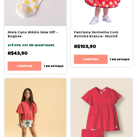
Meia Cano Médio New Off -
Fantasia Vermelha Com
Bugbee
Bolinha Branca- Muvilê
ATÉ 35% OFF
EM QUANTIDADE
R$103,90
R$43,90
COMPRAR
1
em estoque
COMPRAR
1
em estoque