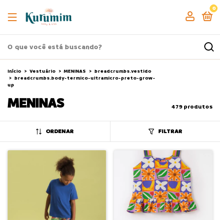
0
Início
>
Vestuário
>
MENINAS
>
breadcrumbs.vestido
>
breadcrumbs.body-termico-ultramicro-preto-grow-
up
MENINAS
479 produtos
ORDENAR
FILTRAR