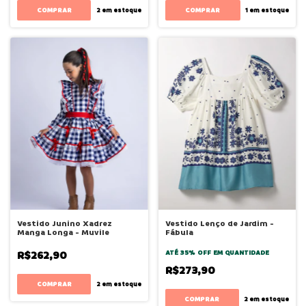
COMPRAR
COMPRAR
2
em estoque
1
em estoque
Vestido Junino Xadrez
Vestido Lenço de Jardim -
Manga Longa - Muvile
Fábula
R$262,90
ATÉ 35% OFF
EM QUANTIDADE
R$273,90
COMPRAR
2
em estoque
COMPRAR
2
em estoque