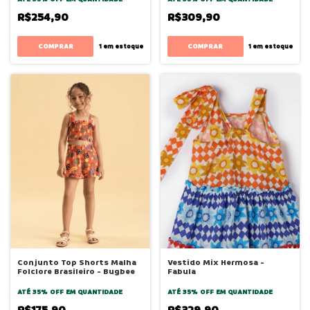
R$254,90
R$309,90
COMPRAR
COMPRAR
1
em estoque
1
em estoque
Conjunto Top Shorts Malha
Vestido Mix Hermosa -
Folclore Brasileiro - Bugbee
Fabula
ATÉ 35% OFF
EM QUANTIDADE
ATÉ 35% OFF
EM QUANTIDADE
R$175,90
R$329,90