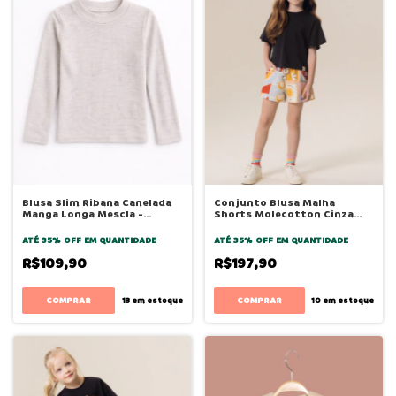
Blusa Slim Ribana Canelada
Conjunto Blusa Malha
Manga Longa Mescla -
Shorts Molecotton Cinza
Bugbee
Sombra - Bugbee
ATÉ 35% OFF
EM QUANTIDADE
ATÉ 35% OFF
EM QUANTIDADE
R$109,90
R$197,90
COMPRAR
COMPRAR
13
em estoque
10
em estoque