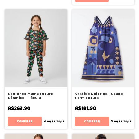
Conjunto Malha Futuro
Vestido Noite do Tucano -
Cósmico - Fábula
Farm Futura
R$263,90
R$181,90
COMPRAR
COMPRAR
4
em estoque
3
em estoque