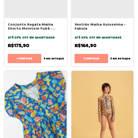
Conjunto Regata Malha
Vestido Malha Guloseima -
Shorts Moletom Fubá -
Fabula
Bugbee
ATÉ 35% OFF
EM QUANTIDADE
ATÉ 35% OFF
EM QUANTIDADE
R$175,90
R$164,90
COMPRAR
COMPRAR
3
em estoque
3
em estoque