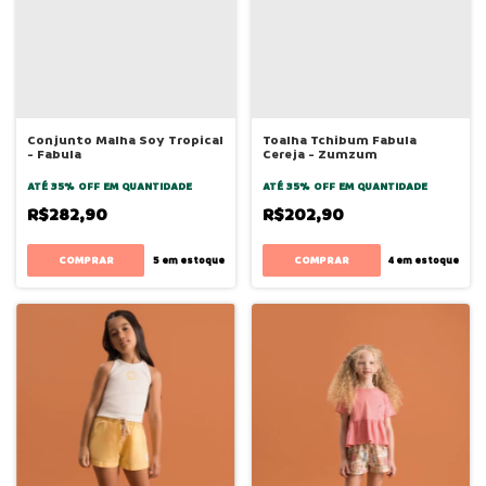
Conjunto Malha Soy Tropical
Toalha Tchibum Fabula
- Fabula
Cereja - Zumzum
ATÉ 35% OFF
EM QUANTIDADE
ATÉ 35% OFF
EM QUANTIDADE
R$282,90
R$202,90
COMPRAR
5
em estoque
4
em estoque