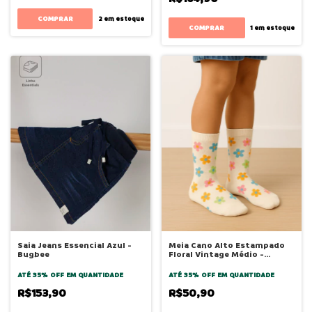
COMPRAR
2
em estoque
COMPRAR
1
em estoque
Saia Jeans Essencial Azul -
Meia Cano Alto Estampado
Bugbee
Floral Vintage Médio -
Bugbee
ATÉ 35% OFF
EM QUANTIDADE
ATÉ 35% OFF
EM QUANTIDADE
R$153,90
R$50,90