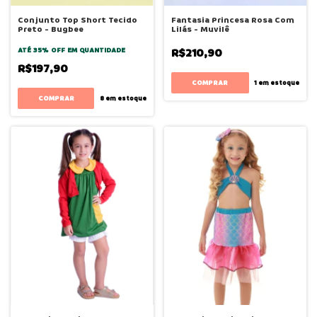
Conjunto Top Short Tecido
Fantasia Princesa Rosa Com
Preto - Bugbee
Lilás - Muvilê
ATÉ 35% OFF
EM QUANTIDADE
R$210,90
R$197,90
COMPRAR
1
em estoque
COMPRAR
8
em estoque