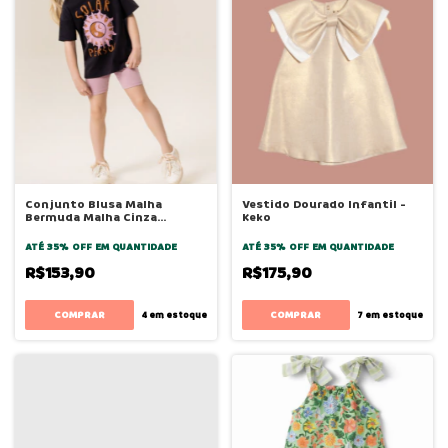
Conjunto Blusa Malha
Vestido Dourado Infantil -
Bermuda Malha Cinza
Keko
Sombra - Bugbee
ATÉ 35% OFF
EM QUANTIDADE
ATÉ 35% OFF
EM QUANTIDADE
R$153,90
R$175,90
COMPRAR
COMPRAR
4
em estoque
7
em estoque