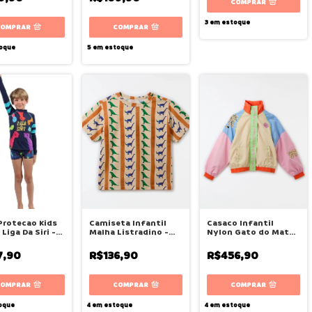
COMPRAR
3
em estoque
COMPRAR
COMPRAR
oque
5
em estoque
Protecao Kids
Camiseta Infantil
Casaco Infantil
Liga Da Siri -
Malha Listradino -
Nylon Gato do Mato
Fábula
- Fábula
7,90
R$136,90
R$456,90
COMPRAR
COMPRAR
COMPRAR
oque
4
em estoque
4
em estoque