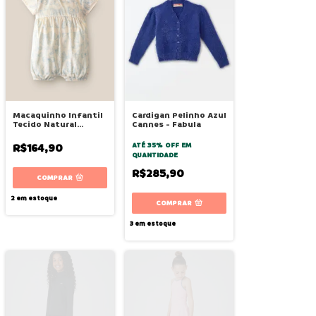
Macaquinho Infantil
Cardigan Pelinho Azul
Tecido Natural
Cannes - Fabula
Estampado Laço -
Bugbee
R$164,90
ATÉ 35% OFF
EM
QUANTIDADE
R$285,90
COMPRAR
2
em estoque
COMPRAR
3
em estoque