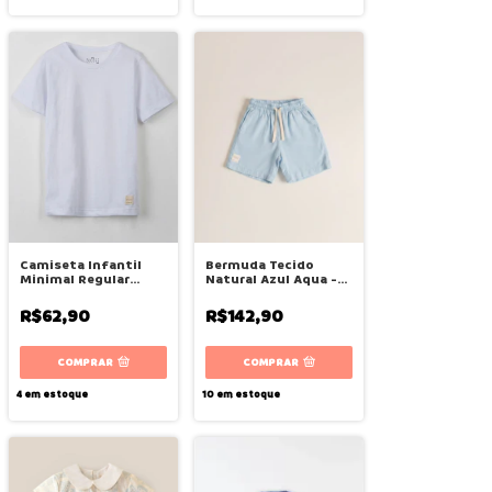
Camiseta Infantil
Bermuda Tecido
Minimal Regular
Natural Azul Aqua -
Branco - Bugbee
Bugbee
R$62,90
R$142,90
COMPRAR
COMPRAR
4
em estoque
10
em estoque