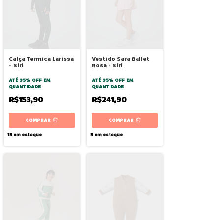
Calça Termica Larissa
Vestido Sara Ballet
- Siri
Rosa - Siri
ATÉ 35% OFF
EM
ATÉ 35% OFF
EM
QUANTIDADE
QUANTIDADE
R$153,90
R$241,90
COMPRAR
COMPRAR
15
em estoque
5
em estoque