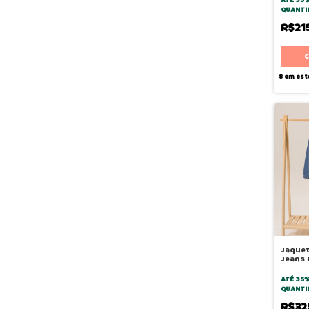
QUANTI
R$21
8
em est
Jaque
Jeans
Médio
ATÉ 35
QUANTI
R$32