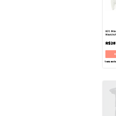
Kit Ma
Naninh
Deus -
R$28
1
em est