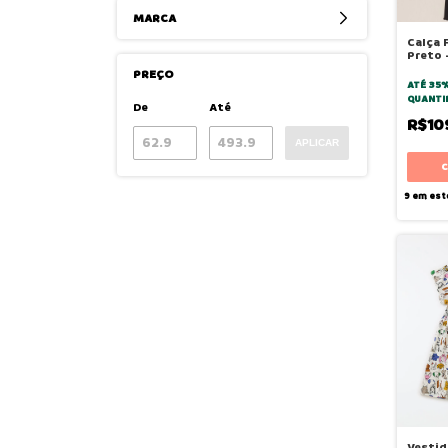
MARCA
Calça 
Preto 
PREÇO
ATÉ 35
QUANTI
De
Até
R$10
APLICAR
9
em est
Vestid