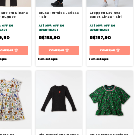
Flare em Ribana
Blusa Termica Larissa
Cropped Lavinea
- Bugbee
- Siri
Ballet Cinza - Siri
% OFF
EM
ATÉ 35% OFF
EM
ATÉ 35% OFF
EM
DADE
QUANTIDADE
QUANTIDADE
9,90
R$138,90
R$197,90
COMPRAR
COMPRAR
COMPRAR
oque
8
em estoque
7
em estoque
o Malha
Rib Macazinha Manga
Blusa Malha Oncinha