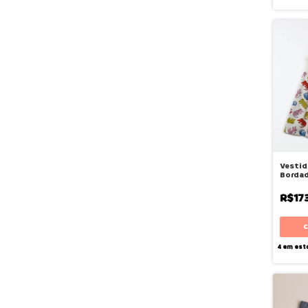
Vestid
Borda
Mato -
R$17
4
em est