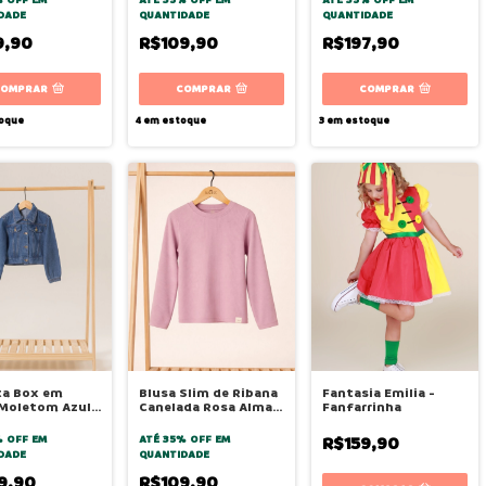
DADE
QUANTIDADE
QUANTIDADE
9,90
R$109,90
R$197,90
COMPRAR
COMPRAR
COMPRAR
oque
4
em estoque
3
em estoque
ta Box em
Blusa Slim de Ribana
Fantasia Emilia -
 Moletom Azul
Canelada Rosa Alma -
Fanfarrinha
 - Bugbee
Bugbee
% OFF
EM
ATÉ 35% OFF
EM
R$159,90
DADE
QUANTIDADE
9,90
R$109,90