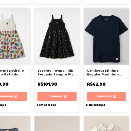
o Infantil Rib
Vestido Infantil Rib
Camiseta Minimal
do Gato do
Bordado Sempre Viva
Regular Marinho -
 Fábula
- Fábula
Bugbee
3,90
R$181,90
R$62,90
COMPRAR
COMPRAR
COMPRAR
oque
8
em estoque
6
em estoque