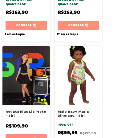
QUANTIDADE
QUANTIDADE
R$263,90
R$263,90
COMPRAR
COMPRAR
4
em estoque
17
em estoque
Regata Kids Lia Preto
Maio Baby Maria
- Siri
Dinoland - Siri
R$109,90
-
50
%
OFF
R$99,95
R$199,90