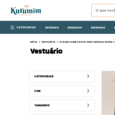
CATEGORIAS
INVERNO
MENINOS
MENINAS
Início
>
Vestuário
>
breadcrumbs.bota-mini-melissa-welly-r
Vestuário
CATEGORIAS
COR
TAMANHO