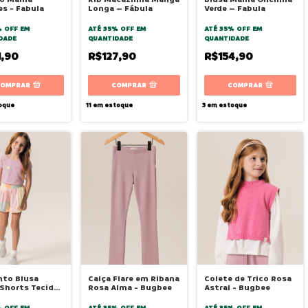
es - Fabula
Longa – Fábula
Verde – Fabula
% OFF
EM
ATÉ 35% OFF
EM
ATÉ 35% OFF
EM
DADE
QUANTIDADE
QUANTIDADE
1,90
R$127,90
R$154,90
COMPRAR
COMPRAR
COMPRAR
oque
11
em estoque
3
em estoque
nto Blusa
Calça Flare em Ribana
Colete de Trico Rosa
Shorts Tecido
Rosa Alma - Bugbee
Astral - Bugbee
lma - Bugbee
% OFF
EM
ATÉ 35% OFF
EM
ATÉ 35% OFF
EM