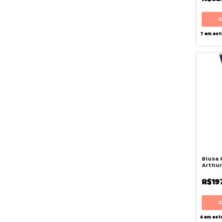
7
em est
Blusa 
Arthur 
Siri
R$19
4
em est