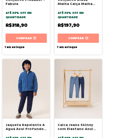
Fabula
Malha Calça Malha
Alma Manga Longa -
Bugbee
ATÉ 35% OFF
EM
ATÉ 35% OFF
EM
QUANTIDADE
QUANTIDADE
R$318,90
R$197,90
COMPRAR
COMPRAR
1
em estoque
7
em estoque
Jaqueta Repelente A
Calca Jeans Skinny
Agua Azul Profundo -
com Elastano Azul
Bugbee
Medio - Bugbee
ATÉ 35% OFF
EM
ATÉ 35% OFF
EM