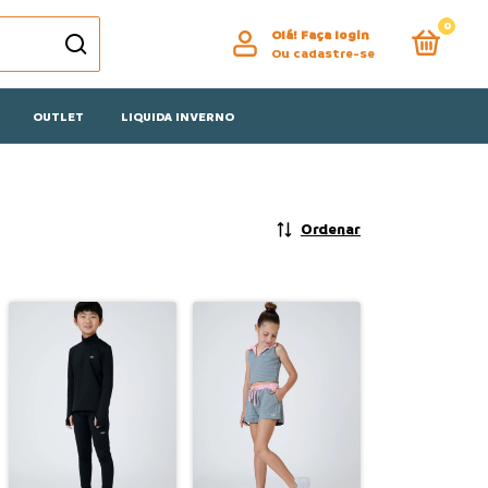
0
Olá!
Faça login
Ou cadastre-se
OUTLET
LIQUIDA INVERNO
Ordenar