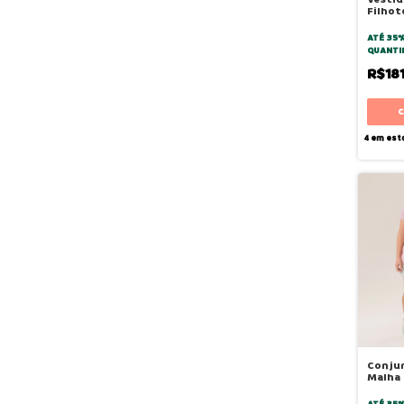
Filhot
ATÉ 35
QUANTI
R$18
4
em est
Conju
Malha 
Rosa A
ATÉ 35