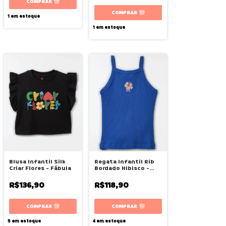
COMPRAR
COMPRAR
1
em estoque
1
em estoque
Blusa Infantil Silk
Regata Infantil Rib
Criar Flores - Fábula
Bordado Hibisco -
Fábula
R$136,90
R$118,90
COMPRAR
COMPRAR
5
em estoque
4
em estoque