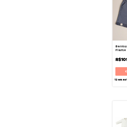
Bermu
Flame 
Bugbe
R$10
12
em es