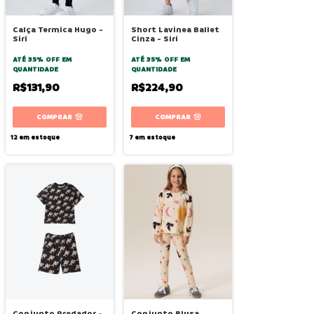
Calça Termica Hugo -
Short Lavinea Ballet
Siri
Cinza - Siri
ATÉ 35% OFF
EM
ATÉ 35% OFF
EM
QUANTIDADE
QUANTIDADE
R$131,90
R$224,90
COMPRAR
COMPRAR
12
em estoque
7
em estoque
Conjunto Predador -
Conjunto Blusa