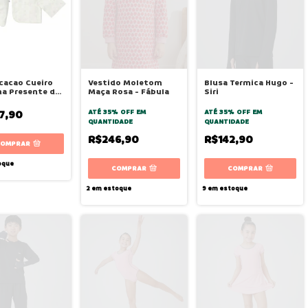
cacao Cueiro
Vestido Moletom
Blusa Termica Hugo -
a Presente de
Maça Rosa - Fábula
Siri
 Hug
7,90
ATÉ 35% OFF
EM
ATÉ 35% OFF
EM
QUANTIDADE
QUANTIDADE
R$246,90
R$142,90
COMPRAR
oque
COMPRAR
COMPRAR
2
em estoque
9
em estoque