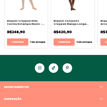
Biquini Cropped Kids
Biquini Conjunto
Biqu
Cecilia Estampa Music -
Cropped Manga Longa
Arco-
Siri
Kids Luisa Estampa
Candy - Siri
R$248,90
R$420,90
R$
COMPRAR
COMPRAR
C
1
em estoque
3
em estoque
DEPARTAMENTOS
NAVEGAÇÃO