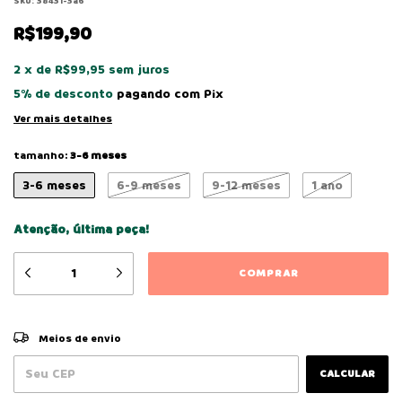
SKU:
38431-3a6
R$199,90
2
x
de
R$99,95
sem juros
5% de desconto
pagando com Pix
Ver mais detalhes
tamanho:
3-6 meses
3-6 meses
6-9 meses
9-12 meses
1 ano
Atenção, última peça!
ALTERAR CEP
Entregas para o CEP:
Meios de envio
CALCULAR