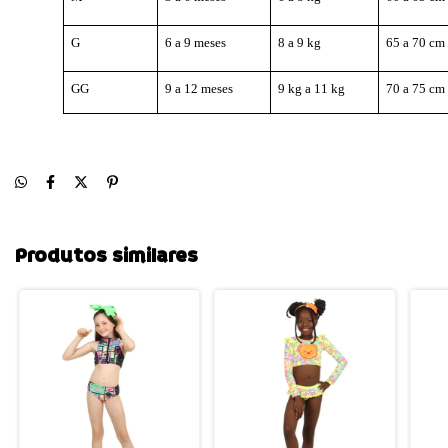
G
6 a 9 meses
8 a 9 kg
65 a 70 cm
GG
9 a 12 meses
9 kg a 11 kg
70 a 75 cm
Produtos similares