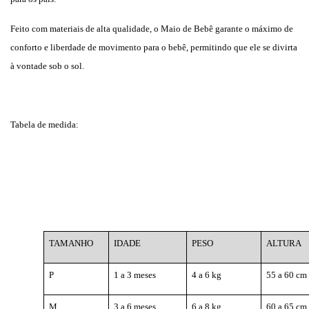
Feito com materiais de alta qualidade, o Maio de Bebê garante o máximo de
conforto e liberdade de movimento para o bebê, permitindo que ele se divirta
à vontade sob o sol.
Tabela de medida:
TAMANHO
IDADE
PESO
ALTURA
P
1 a 3 meses
4 a 6 kg
55 a 60 cm
M
3 a 6 meses
6 a 8 kg
60 a 65 cm