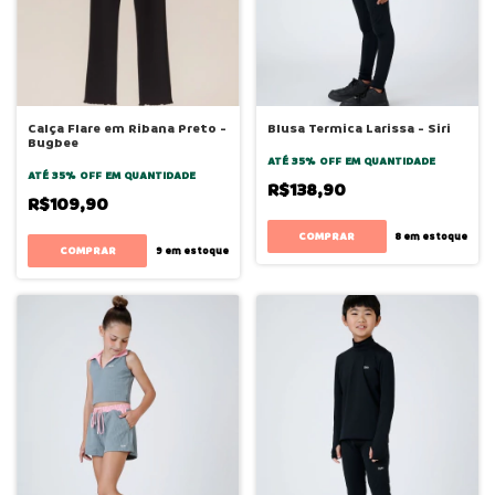
Calça Flare em Ribana Preto -
Blusa Termica Larissa - Siri
Bugbee
ATÉ 35% OFF
EM QUANTIDADE
ATÉ 35% OFF
EM QUANTIDADE
R$138,90
R$109,90
COMPRAR
8
em estoque
COMPRAR
9
em estoque