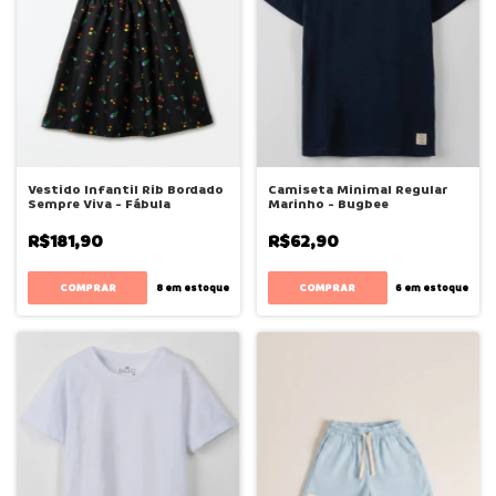
Vestido Infantil Rib Bordado
Camiseta Minimal Regular
Sempre Viva - Fábula
Marinho - Bugbee
R$181,90
R$62,90
COMPRAR
COMPRAR
8
em estoque
6
em estoque