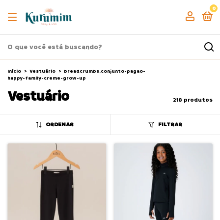
0
Início
>
Vestuário
>
breadcrumbs.conjunto-pagao-
happy-family-creme-grow-up
Vestuário
218 produtos
ORDENAR
FILTRAR