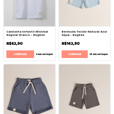
Camiseta Infantil Minimal
Bermuda Tecido Natural Azul
Regular Branco - Bugbee
Aqua - Bugbee
R$62,90
R$142,90
COMPRAR
COMPRAR
4
em estoque
10
em estoque