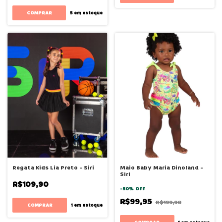
COMPRAR
5
em estoque
Regata Kids Lia Preto - Siri
Maio Baby Maria Dinoland -
Siri
R$109,90
-
50
%
OFF
R$99,95
R$199,90
COMPRAR
1
em estoque