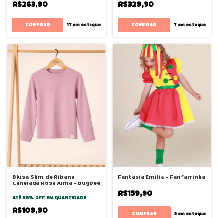
R$263,90
R$329,90
COMPRAR
COMPRAR
17
em estoque
7
em estoque
Blusa Slim de Ribana
Fantasia Emilia - Fanfarrinha
Canelada Rosa Alma - Bugbee
R$159,90
ATÉ 35% OFF
EM QUANTIDADE
R$109,90
COMPRAR
3
em estoque