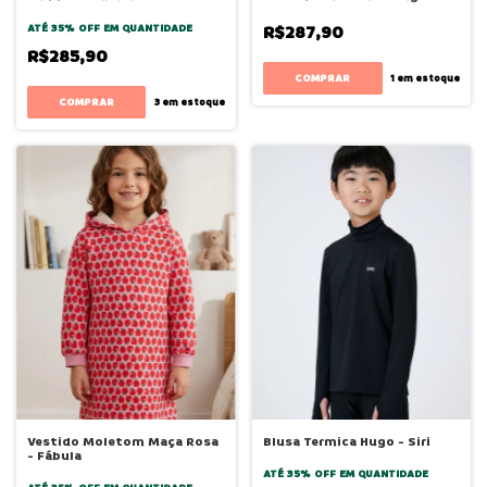
ATÉ 35% OFF
EM QUANTIDADE
R$287,90
R$285,90
COMPRAR
1
em estoque
COMPRAR
3
em estoque
Vestido Moletom Maça Rosa
Blusa Termica Hugo - Siri
- Fábula
ATÉ 35% OFF
EM QUANTIDADE