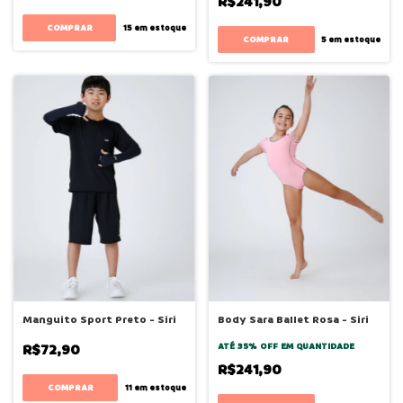
R$241,90
COMPRAR
15
em estoque
COMPRAR
5
em estoque
Manguito Sport Preto - Siri
Body Sara Ballet Rosa - Siri
R$72,90
ATÉ 35% OFF
EM QUANTIDADE
R$241,90
COMPRAR
11
em estoque