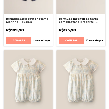
Bermuda Molecotton Flame
Bermuda Infantil de Sarja
Marinho - Bugbee
com Elastano Graphite -
Bugbee
R$109,90
R$175,90
COMPRAR
COMPRAR
12
em estoque
10
em estoque