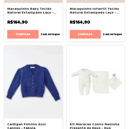
Macaquinho Baby Tecido
Macaquinho Infantil Tecido
Natural Estampado Laço -
Natural Estampado Laço -
Bugbee
Bugbee
R$164,90
R$164,90
COMPRAR
COMPRAR
3
em estoque
2
em estoque
Cardigan Pelinho Azul
Kit Macacao Cueiro Naninha
Cannes - Fabula
Presente de Deus - Hug