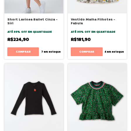
Short Lavinea Ballet Cinza -
Vestido Malha Filhotes -
Siri
Fabula
ATÉ 35% OFF
EM QUANTIDADE
ATÉ 35% OFF
EM QUANTIDADE
R$224,90
R$181,90
COMPRAR
COMPRAR
7
em estoque
4
em estoque