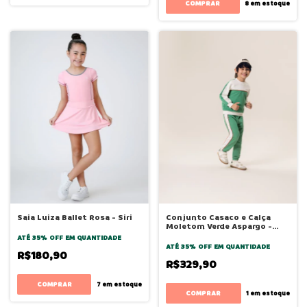
COMPRAR
8
em estoque
Saia Luiza Ballet Rosa - Siri
Conjunto Casaco e Calça
Moletom Verde Aspargo -
Bugbee
ATÉ 35% OFF
EM QUANTIDADE
ATÉ 35% OFF
EM QUANTIDADE
R$180,90
R$329,90
COMPRAR
7
em estoque
COMPRAR
1
em estoque