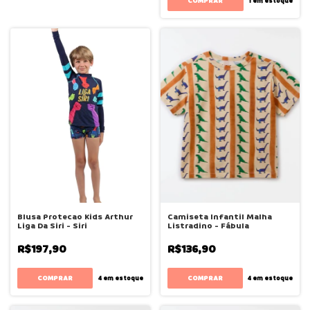
COMPRAR
1
em estoque
Blusa Protecao Kids Arthur
Camiseta Infantil Malha
Liga Da Siri - Siri
Listradino - Fábula
R$197,90
R$136,90
COMPRAR
COMPRAR
4
em estoque
4
em estoque