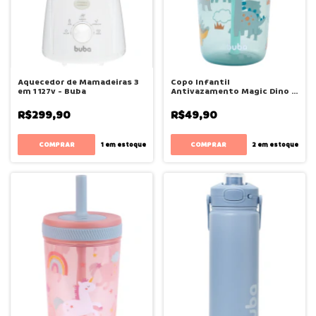
Aquecedor de Mamadeiras 3
Copo Infantil
em 1 127v - Buba
Antivazamento Magic Dino -
Buba
R$299,90
R$49,90
1
em estoque
2
em estoque