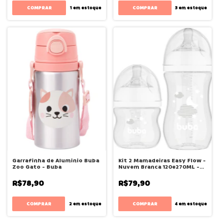
1
em estoque
3
em estoque
Garrafinha de Aluminio Buba
Kit 2 Mamadeiras Easy Flow -
Zoo Gato - Buba
Nuvem Branca 120e270ML -
Buba
R$78,90
R$79,90
2
em estoque
4
em estoque