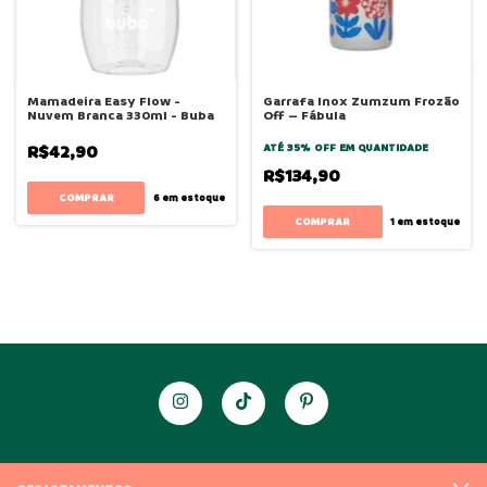
Mamadeira Easy Flow -
Garrafa Inox Zumzum Frozão
Nuvem Branca 330ml - Buba
Off – Fábula
R$42,90
ATÉ 35% OFF
EM QUANTIDADE
R$134,90
6
em estoque
1
em estoque