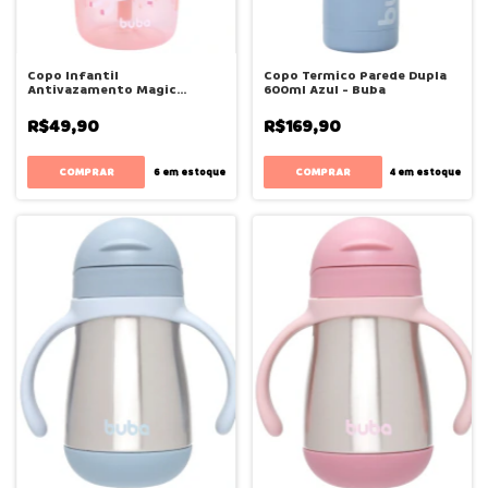
Copo Infantil
Copo Termico Parede Dupla
Antivazamento Magic
600ml Azul - Buba
Unicornio - Buba
R$49,90
R$169,90
6
em estoque
4
em estoque