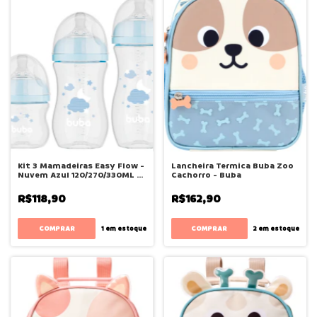
Kit 3 Mamadeiras Easy Flow -
Lancheira Termica Buba Zoo
Nuvem Azul 120/270/330ML -
Cachorro - Buba
Buba
R$118,90
R$162,90
1
em estoque
2
em estoque