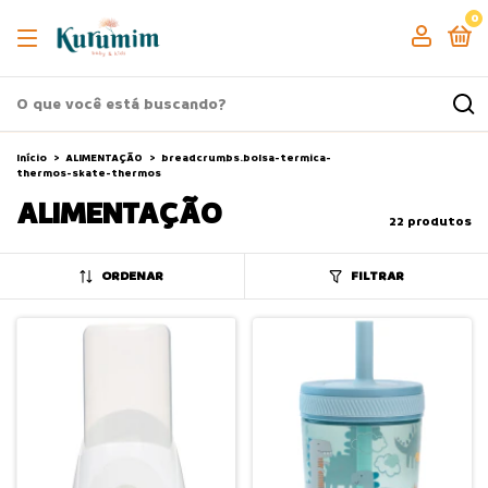
0
Início
>
ALIMENTAÇÃO
>
breadcrumbs.bolsa-termica-
thermos-skate-thermos
ALIMENTAÇÃO
22 produtos
ORDENAR
FILTRAR