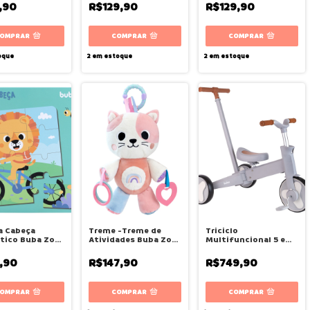
,90
R$129,90
R$129,90
oque
2
em estoque
2
em estoque
a Cabeça
Treme -Treme de
Triciclo
tico Buba Zoo
Atividades Buba Zoo
Multifuncional 5 em 1
Gato - Buba
- Buba
,90
R$147,90
R$749,90