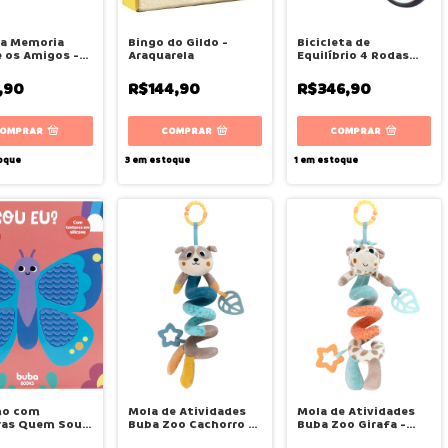
da Memoria
Bingo do Gildo -
Bicicleta de
e os Amigos -
Araquarela
Equilíbrio 4 Rodas
rela
Cinza - Buba
,90
R$144,90
R$346,90
oque
3
em estoque
1
em estoque
ho com
Mola de Atividades
Mola de Atividades
ras Quem Sou
Buba Zoo Cachorro -
Buba Zoo Girafa -
Jardim - Buba
Buba
Buba