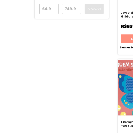
APLICAR
Jogo 
Gildo 
Araqua
R$83
3
em est
Livrin
Textu
Eu No 