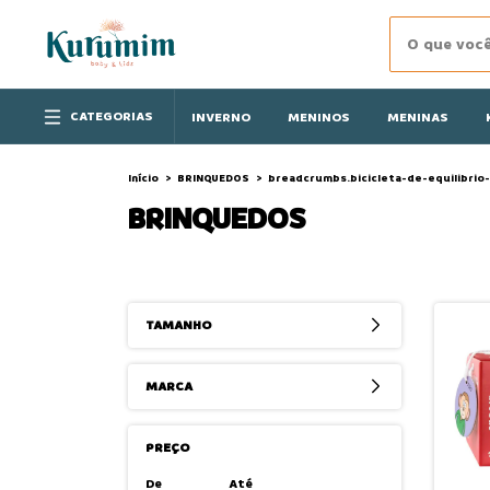
CATEGORIAS
INVERNO
MENINOS
MENINAS
Início
>
BRINQUEDOS
>
breadcrumbs.bicicleta-de-equilibrio
BRINQUEDOS
TAMANHO
MARCA
PREÇO
De
Até