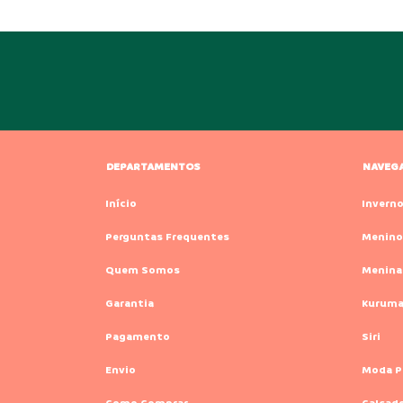
DEPARTAMENTOS
NAVEG
Início
Invern
Perguntas Frequentes
Menino
Quem Somos
Menina
Garantia
Kurum
Pagamento
Siri
Envio
Moda P