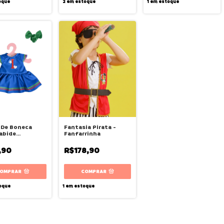
oque
2
em estoque
1
em estoque
 De Boneca
Fantasia Pirata -
abide
Fanfarrinha
eader I - Metoo
,90
R$178,90
COMPRAR
oque
1
em estoque