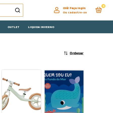
0
Olá!
Faça login
Ou cadastre-se
OUTLET
LIQUIDA INVERNO
Ordenar