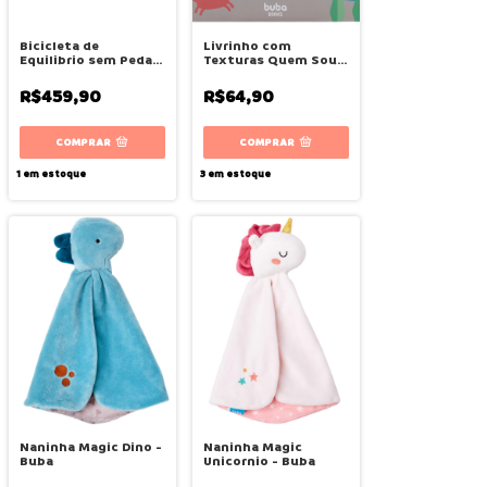
Bicicleta de
Livrinho com
Equilibrio sem Pedal
Texturas Quem Sou
Verde - Buba
Eu No Fundo do Mar -
Buba
R$459,90
R$64,90
1
em estoque
3
em estoque
Naninha Magic Dino -
Naninha Magic
Buba
Unicornio - Buba