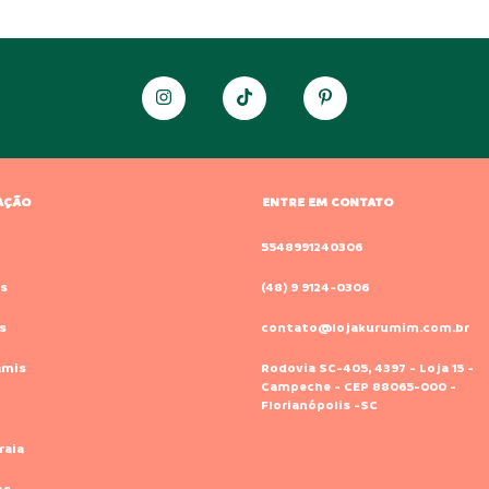
AÇÃO
ENTRE EM CONTATO
o
5548991240306
s
(48) 9 9124-0306
s
contato@lojakurumim.com.br
amis
Rodovia SC-405, 4397 - Loja 15 -
Campeche - CEP 88065-000 -
Florianópolis -SC
raia