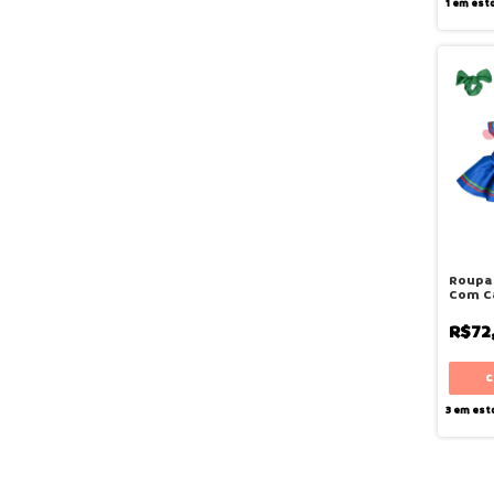
1
em est
Roupa
Com C
Cheerl
R$72
3
em est