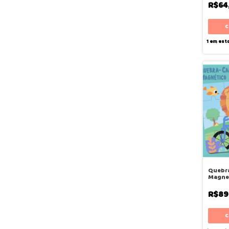
R$64
1
em est
Quebr
Magne
- Buba
R$89