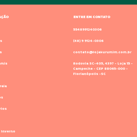
AÇÃO
ENTRE EM CONTATO
o
5548991240306
s
(48) 9 9124-0306
s
contato@lojakurumim.com.br
amis
Rodovia SC-405, 4397 - Loja 15 -
Campeche - CEP 88065-000 -
Florianópolis -SC
raia
os
rios
 Inverno