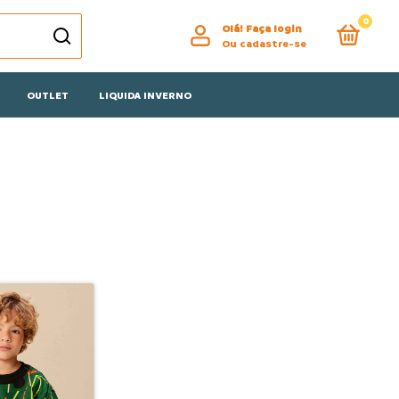
0
Olá!
Faça login
Ou cadastre-se
OUTLET
LIQUIDA INVERNO