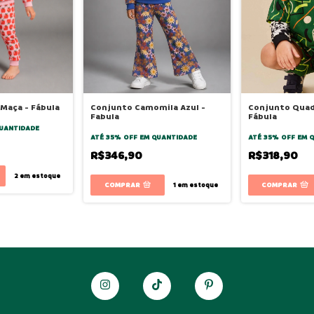
Maça - Fábula
Conjunto Camomila Azul -
Conjunto Quadr
Fabula
Fábula
UANTIDADE
ATÉ 35% OFF
EM QUANTIDADE
ATÉ 35% OFF
EM 
R$346,90
R$318,90
2
em estoque
COMPRAR
COMPRAR
1
em estoque