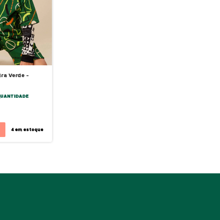
a Verde -
QUANTIDADE
4
em estoque