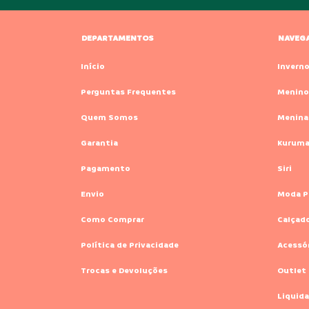
DEPARTAMENTOS
NAVEG
Início
Invern
Perguntas Frequentes
Menino
Quem Somos
Menina
Garantia
Kurum
Pagamento
Siri
Envio
Moda P
Como Comprar
Calçad
Política de Privacidade
Acessó
Trocas e Devoluções
Outlet
Liquida