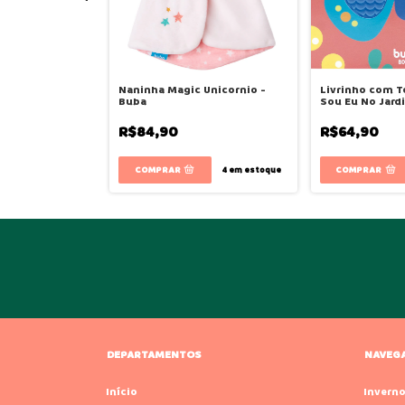
dades Buba Zoo
Naninha Magic Unicornio -
Livrinho com 
ba
Buba
Sou Eu No Jard
R$84,90
R$64,90
2
em estoque
4
em estoque
DEPARTAMENTOS
NAVEG
Início
Invern