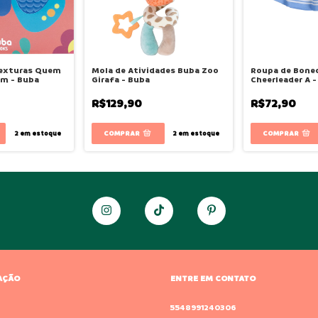
Texturas Quem
Mola de Atividades Buba Zoo
Roupa de Bone
im - Buba
Girafa - Buba
Cheerleader A 
R$129,90
R$72,90
2
em estoque
2
em estoque
AÇÃO
ENTRE EM CONTATO
o
5548991240306