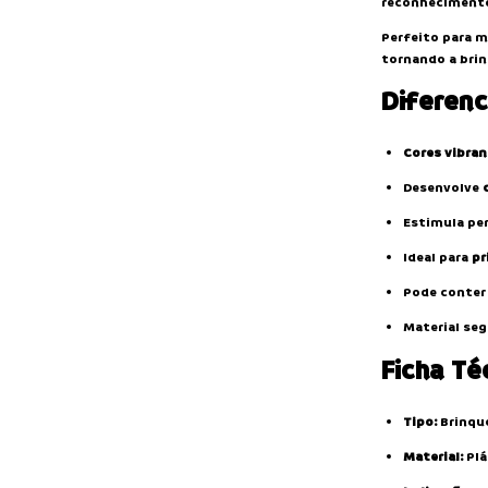
reconhecimento
Perfeito para m
tornando a brin
Diferenc
Cores vibra
Desenvolve
Estimula per
Ideal para
pr
Pode conter
Material se
Ficha Té
Tipo:
Brinque
Material:
Plá