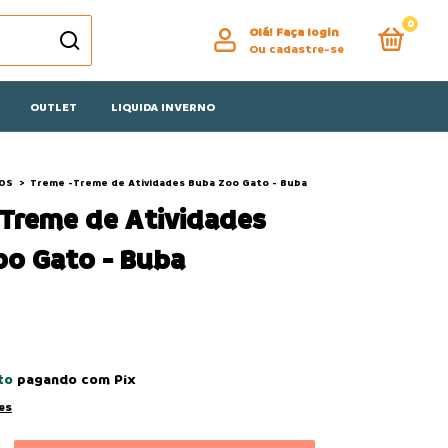
0
Olá!
Faça login
Ou cadastre-se
OUTLET
LIQUIDA INVERNO
OS
>
Treme -Treme de Atividades Buba Zoo Gato - Buba
Treme de Atividades
oo Gato - Buba
to
pagando com Pix
es