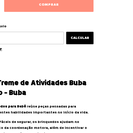
ALTERAR CEP
 CEP:
nvio
CALCULAR
EP
Treme de Atividades Buba
o - Buba
edos para Bebê
reúne peças pensadas para
entes habilidades importantes no início da vida.
áceis de segurar, os brinquedos ajudam no
o da coordenação motora, além de incentivar o