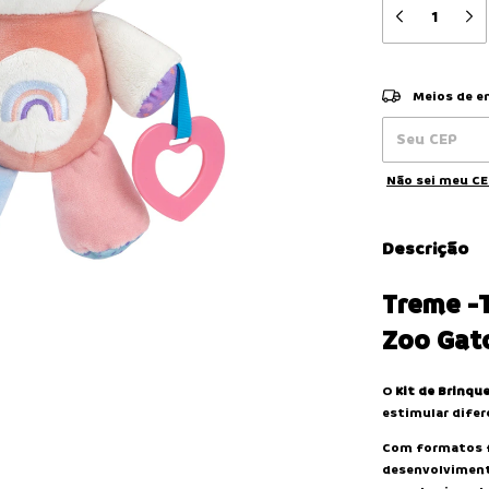
Entregas para o
Meios de e
Não sei meu C
Descrição
Treme -
Zoo Gat
O
Kit de Brinqu
estimular difer
Com formatos f
desenvolviment