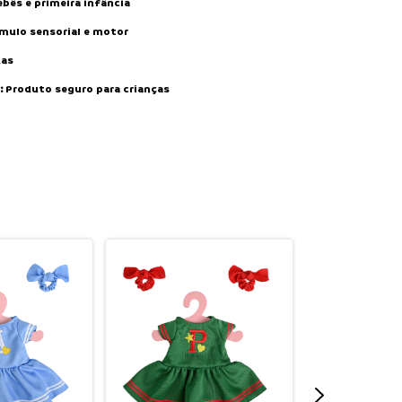
bês e primeira infância
mulo sensorial e motor
das
:
Produto seguro para crianças