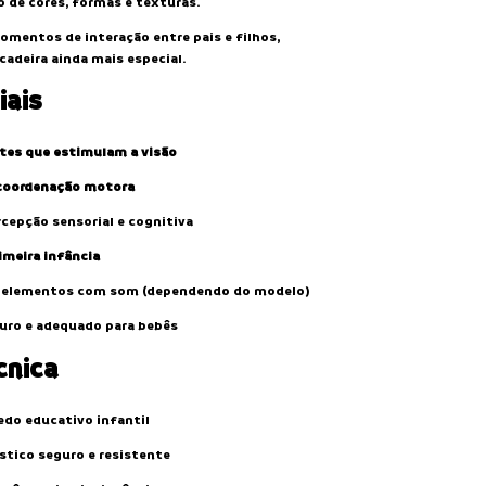
 de cores, formas e texturas.
omentos de interação entre pais e filhos,
cadeira ainda mais especial.
iais
ntes que estimulam a visão
coordenação motora
cepção sensorial e cognitiva
imeira infância
 elementos com som (dependendo do modelo)
guro e adequado para bebês
cnica
do educativo infantil
stico seguro e resistente