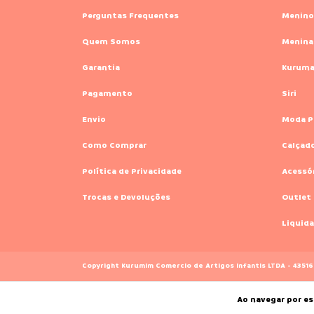
Perguntas Frequentes
Menino
Quem Somos
Menina
Garantia
Kurum
Pagamento
Siri
Envio
Moda P
Como Comprar
Calçad
Política de Privacidade
Acessó
Trocas e Devoluções
Outlet
Liquida
Copyright Kurumim Comercio de Artigos Infantis LTDA - 4351
Ao navegar por es