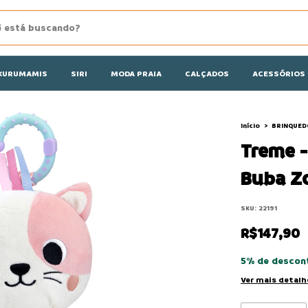
KURUMAMIS
SIRI
MODA PRAIA
CALÇADOS
ACESSÓRIOS
Início
>
BRINQUED
Treme -
Buba Z
SKU:
22191
R$147,90
5% de descon
Ver mais detalh