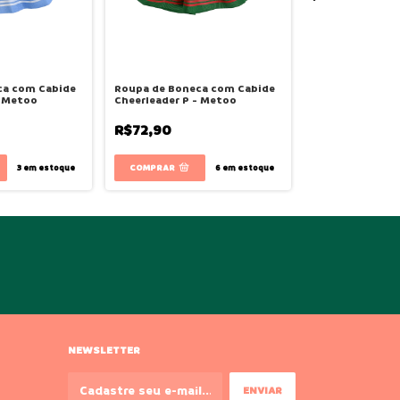
ca com Cabide
Roupa de Boneca com Cabide
Triciclo Multif
- Metoo
Cheerleader P - Metoo
- Buba
R$72,90
R$749,90
3
em estoque
6
em estoque
NEWSLETTER