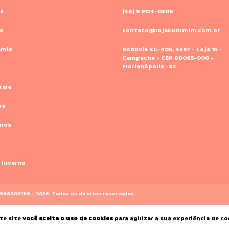
s
(48) 9 9124-0306
s
contato@lojakurumim.com.br
amis
Rodovia SC-405, 4397 - Loja 15 -
Campeche - CEP 88065-000 -
Florianópolis -SC
raia
os
rios
 Inverno
6968000188 - 2026. Todos os direitos reservados.
te site
você aceita o uso de cookies
para agilizar a sua experiência de c