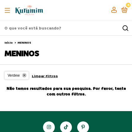
0
Início
>
MENINOS
MENINOS
Verdew
Limpar filtros
Não temos resultados para sua pesquisa. Por favor, tente
com outros filtros.