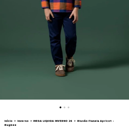
Início
>
Inverno
>
MEGA LIQUIDA INVERNO 26
>
Blusão Flanela Apricot -
Bugbee