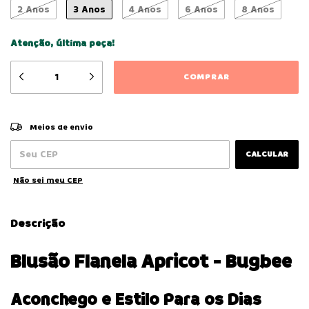
2 Anos
3 Anos
4 Anos
6 Anos
8 Anos
Atenção, última peça!
ALTERAR CEP
Entregas para o CEP:
Meios de envio
CALCULAR
Não sei meu CEP
Descrição
Blusão Flanela Apricot - Bugbee
Aconchego e Estilo Para os Dias