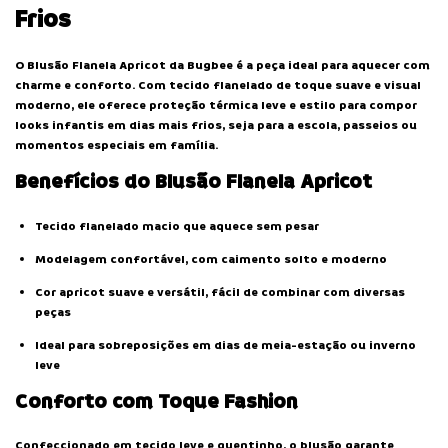
Frios
O Blusão Flanela Apricot da Bugbee é a peça ideal para aquecer com
charme e conforto. Com tecido flanelado de toque suave e visual
moderno, ele oferece proteção térmica leve e estilo para compor
looks infantis em dias mais frios, seja para a escola, passeios ou
momentos especiais em família.
Benefícios do Blusão Flanela Apricot
Tecido flanelado macio que aquece sem pesar
Modelagem confortável, com caimento solto e moderno
Cor apricot suave e versátil, fácil de combinar com diversas
peças
Ideal para sobreposições em dias de meia-estação ou inverno
leve
Conforto com Toque Fashion
Confeccionado em tecido leve e quentinho, o blusão garante