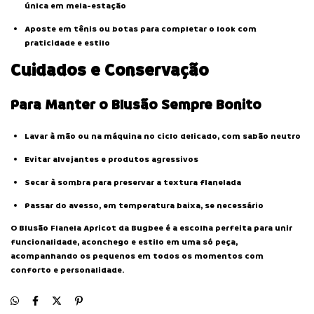
única em meia-estação
Aposte em tênis ou botas para completar o look com
praticidade e estilo
Cuidados e Conservação
Para Manter o Blusão Sempre Bonito
Lavar à mão ou na máquina no ciclo delicado, com sabão neutro
Evitar alvejantes e produtos agressivos
Secar à sombra para preservar a textura flanelada
Passar do avesso, em temperatura baixa, se necessário
O Blusão Flanela Apricot da Bugbee é a escolha perfeita para unir
funcionalidade, aconchego e estilo em uma só peça,
acompanhando os pequenos em todos os momentos com
conforto e personalidade.