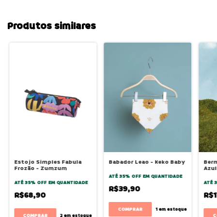
Produtos similares
Estojo Simples Fabula
Babador Leao - Keko Baby
Ber
Frozão - Zumzum
Azul
ATÉ 35% OFF
EM QUANTIDADE
ATÉ 35% OFF
EM QUANTIDADE
ATÉ 
R$39,90
R$68,90
R$1
1
em estoque
C
2
em estoque