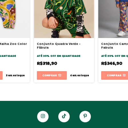
alha Zoo Color
Conjunto Quadra Verde -
Conjunto Camo
Fábula
Fabula
UANTIDADE
ATÉ 35% OFF
EM QUANTIDADE
ATÉ 35% OFF
EM 
R$318,90
R$346,90
COMPRAR
COMPRAR
3
em estoque
4
em estoque