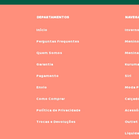
DEPARTAMENTOS
NAVEG
Início
Invern
Perguntas Frequentes
Menino
Quem Somos
Menina
Garantia
Kurum
Pagamento
Siri
Envio
Moda P
Como Comprar
Calçad
Política de Privacidade
Acessó
Trocas e Devoluções
Outlet
Liquida