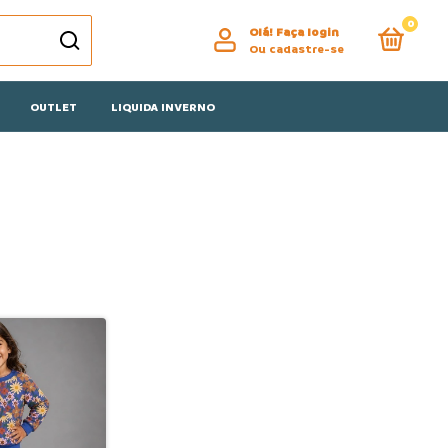
0
Olá!
Faça login
Ou cadastre-se
OUTLET
LIQUIDA INVERNO