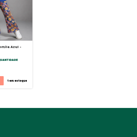
mila Azul -
QUANTIDADE
1
em estoque