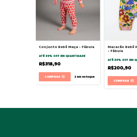
Conjunto Bebê Maça - Fábula
Macacão Bebê M
- Fábula
ATÉ 35% OFF
EM QUANTIDADE
ATÉ 35% OFF
EM Q
R$318,90
R$200,90
COMPRAR
2
em estoque
COMPRAR