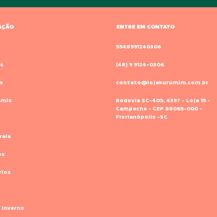
AÇÃO
ENTRE EM CONTATO
o
5548991240306
s
(48) 9 9124-0306
s
contato@lojakurumim.com.br
amis
Rodovia SC-405, 4397 - Loja 15 -
Campeche - CEP 88065-000 -
Florianópolis -SC
raia
os
rios
 Inverno