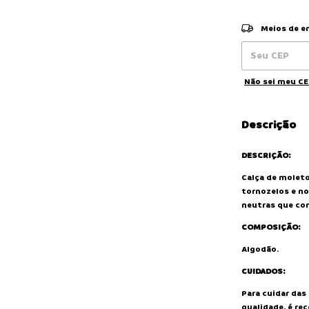
Entregas para o
Meios de e
Não sei meu C
Descrição
DESCRIÇÃO:
Calça de moleto
tornozelos e no
neutras que co
COMPOSIÇÃO:
Algodão.
CUIDADOS:
Para cuidar da
qualidade, é re