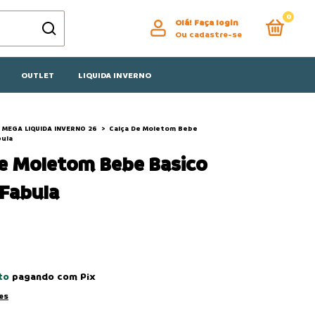
0
Olá!
Faça login
Ou cadastre-se
OUTLET
LIQUIDA INVERNO
MEGA LIQUIDA INVERNO 26
>
Calça De Moletom Bebe
bula
De Moletom Bebe Basico
 Fabula
to
pagando com Pix
es