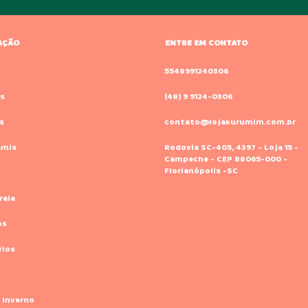
AÇÃO
ENTRE EM CONTATO
o
5548991240306
s
(48) 9 9124-0306
s
contato@lojakurumim.com.br
amis
Rodovia SC-405, 4397 - Loja 15 -
Campeche - CEP 88065-000 -
Florianópolis -SC
raia
os
rios
 Inverno