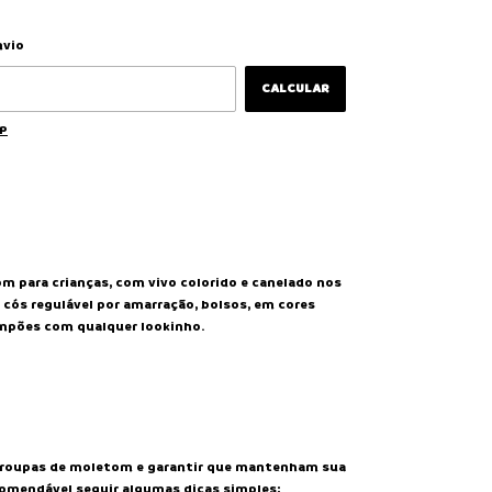
ALTERAR CEP
 CEP:
nvio
CALCULAR
EP
m para crianças, com vivo colorido e canelado nos
 cós regulável por amarração, bolsos, em cores
mpões com qualquer lookinho.
s roupas de moletom e garantir que mantenham sua
comendável seguir algumas dicas simples: