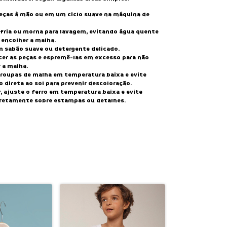
peças à mão ou em um ciclo suave na máquina de
 fria ou morna para lavagem, evitando água quente
 encolher a malha.
m sabão suave ou detergente delicado.
cer as peças e espremê-las em excesso para não
 a malha.
 roupas de malha em temperatura baixa e evite
 direta ao sol para prevenir descoloração.
, ajuste o ferro em temperatura baixa e evite
iretamente sobre estampas ou detalhes.