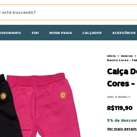
KURUMAMIS
SIRI
MODA PRAIA
CALÇADOS
ACESSÓRIOS
Início
>
Inverno
>
Basico Cores - Fa
Calça 
Cores -
SKU:
5.16034-1
R$119,90
5% de descon
Ver mais detalh