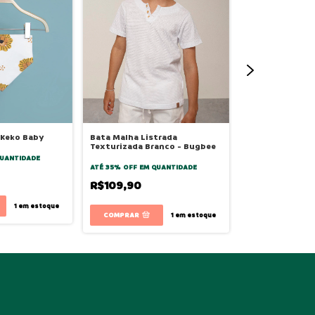
 Keko Baby
Bata Malha Listrada
Bata Infantil M
Texturizada Branco - Bugbee
Color Azul - Bu
UANTIDADE
ATÉ 35% OFF
EM QUANTIDADE
ATÉ 35% OFF
EM Q
R$109,90
R$112,90
1
em estoque
COMPRAR
1
em estoque
COMPRAR