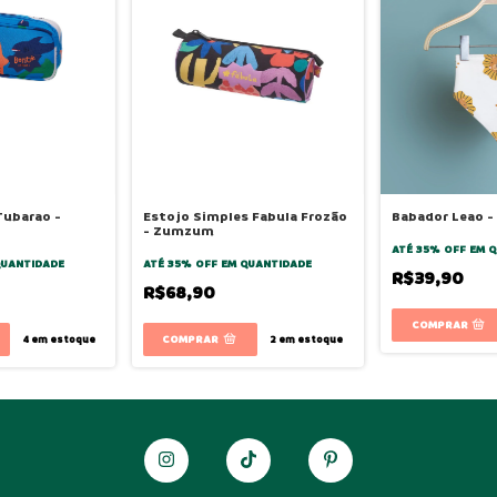
Tubarao -
Estojo Simples Fabula Frozão
Babador Leao -
- Zumzum
ATÉ 35% OFF
EM Q
QUANTIDADE
ATÉ 35% OFF
EM QUANTIDADE
R$39,90
R$68,90
4
em estoque
2
em estoque