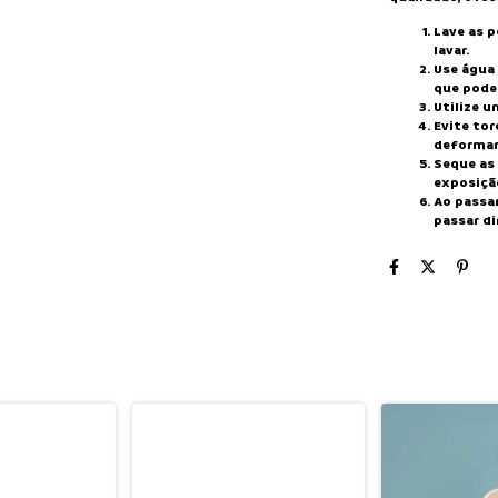
Lave as 
lavar.
Use água
que pode
Utilize u
Evite tor
deformar
Seque as
exposição
Ao passar
passar d