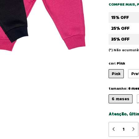
COMPRE MAIS, 
15% OFF
25% OFF
35% OFF
(*) Não acumul
cor:
Pink
Pink
Pre
tamanho:
6 me
6 meses
Atenção, últi