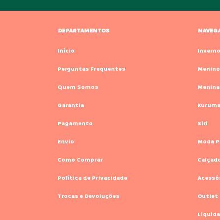
DEPARTAMENTOS
NAVEG
Início
Invern
Perguntas Frequentes
Menino
Quem Somos
Menina
Garantia
Kurum
Pagamento
Siri
Envio
Moda P
Como Comprar
Calçad
Política de Privacidade
Acessó
Trocas e Devoluções
Outlet
Liquida