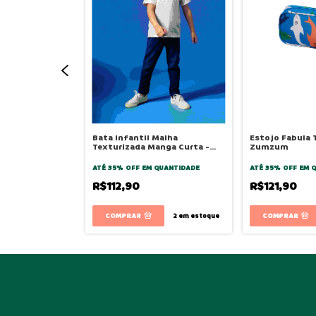
 Fabula Dino
Bata Infantil Malha
Estojo Fabula 
um
Texturizada Manga Curta -
Zumzum
New Off - Bugbee
QUANTIDADE
ATÉ 35% OFF
EM QUANTIDADE
ATÉ 35% OFF
EM 
R$112,90
R$121,90
COMPRAR
6
em estoque
2
em estoque