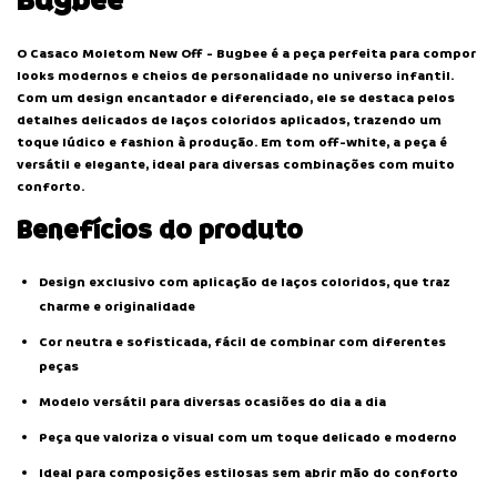
Bugbee
O Casaco Moletom New Off - Bugbee é a peça perfeita para compor
looks modernos e cheios de personalidade no universo infantil.
Com um design encantador e diferenciado, ele se destaca pelos
detalhes delicados de laços coloridos aplicados, trazendo um
toque lúdico e fashion à produção. Em tom off-white, a peça é
versátil e elegante, ideal para diversas combinações com muito
conforto.
Benefícios do produto
Design exclusivo com aplicação de laços coloridos, que traz
charme e originalidade
Cor neutra e sofisticada, fácil de combinar com diferentes
peças
Modelo versátil para diversas ocasiões do dia a dia
Peça que valoriza o visual com um toque delicado e moderno
Ideal para composições estilosas sem abrir mão do conforto