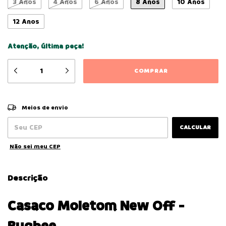
3 Anos
4 Anos
6 Anos
8 Anos
10 Anos
12 Anos
Atenção, última peça!
ALTERAR CEP
Entregas para o CEP:
Meios de envio
CALCULAR
Não sei meu CEP
Descrição
Casaco Moletom New Off -