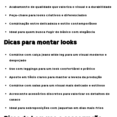
Acabamento de qualidade que valoriza o visual e a durabilidade
Peça-chave para looks criativos e diferenciados
Combinação entre delicadeza e estilo contemporâneo
Ideal para quem busca fugir do básico com elegância
Dicas para montar looks
Combine com calça jeans wide leg para um visual moderno e
despojado
Use com leggings para um look confortável e prático
Aposte em tênis claros para manter a leveza da produção
Combine com saias para um visual mais delicado e estiloso
Acrescente acessórios discretos para valorizar os detalhes do
casaco
Ideal para sobreposições com jaquetas em dias mais frios