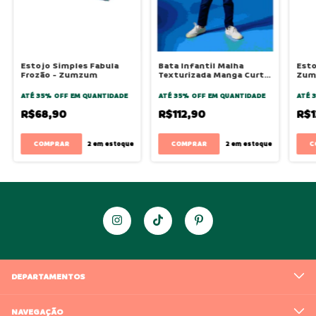
Estojo Simples Fabula
Bata Infantil Malha
Esto
Frozão - Zumzum
Texturizada Manga Curta
Zum
- New Off - Bugbee
ATÉ 35% OFF
EM QUANTIDADE
ATÉ 35% OFF
EM QUANTIDADE
ATÉ 
R$68,90
R$112,90
R$1
COMPRAR
2
em estoque
2
em estoque
DEPARTAMENTOS
NAVEGAÇÃO