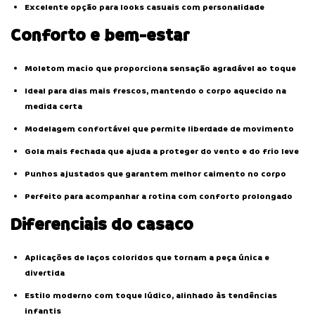
Excelente opção para looks casuais com personalidade
Conforto e bem-estar
Moletom macio que proporciona sensação agradável ao toque
Ideal para dias mais frescos, mantendo o corpo aquecido na
medida certa
Modelagem confortável que permite liberdade de movimento
Gola mais fechada que ajuda a proteger do vento e do frio leve
Punhos ajustados que garantem melhor caimento no corpo
Perfeito para acompanhar a rotina com conforto prolongado
Diferenciais do casaco
Aplicações de laços coloridos que tornam a peça única e
divertida
Estilo moderno com toque lúdico, alinhado às tendências
infantis