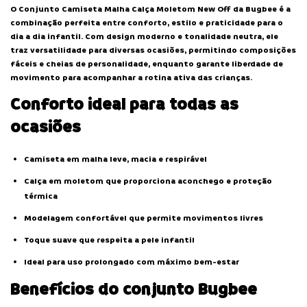
O Conjunto Camiseta Malha Calça Moletom New Off da Bugbee é a
combinação perfeita entre conforto, estilo e praticidade para o
dia a dia infantil. Com design moderno e tonalidade neutra, ele
traz versatilidade para diversas ocasiões, permitindo composições
fáceis e cheias de personalidade, enquanto garante liberdade de
movimento para acompanhar a rotina ativa das crianças.
Conforto ideal para todas as
ocasiões
Camiseta em malha leve, macia e respirável
Calça em moletom que proporciona aconchego e proteção
térmica
Modelagem confortável que permite movimentos livres
Toque suave que respeita a pele infantil
Ideal para uso prolongado com máximo bem-estar
Benefícios do conjunto Bugbee