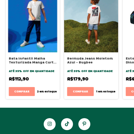
Bata Infantil Malha
Bermuda Jeans Moletom
Esto
Texturizada Manga Curta
Azul - Bugbee
Dino
- New Off - Bugbee
ATÉ 35% OFF
EM QUANTIDADE
ATÉ 35% OFF
EM QUANTIDADE
ATÉ 
R$112,90
R$179,90
R$6
COMPRAR
COMPRAR
2
em estoque
1
em estoque