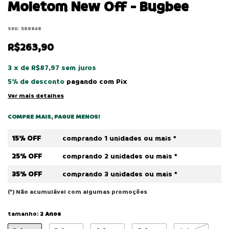
Moletom New Off - Bugbee
SKU:
588848
R$263,90
3
x
de
R$87,97
sem juros
5% de desconto
pagando com Pix
Ver mais detalhes
COMPRE MAIS, PAGUE MENOS!
15% OFF
comprando 1 unidades ou mais *
25% OFF
comprando 2 unidades ou mais *
35% OFF
comprando 3 unidades ou mais *
(*) Não acumulável com algumas promoções
tamanho:
2 Anos