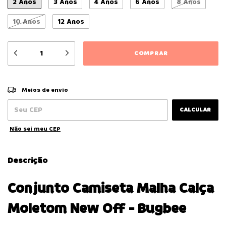
2 Anos
3 Anos
4 Anos
6 Anos
8 Anos
10 Anos
12 Anos
ALTERAR CEP
Entregas para o CEP:
Meios de envio
CALCULAR
Não sei meu CEP
Descrição
Conjunto Camiseta Malha Calça
Moletom New Off - Bugbee