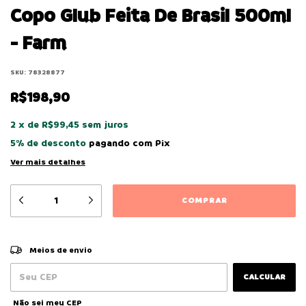
Copo Glub Feita De Brasil 500ml
- Farm
SKU:
78328877
R$198,90
2
x
de
R$99,45
sem juros
5% de desconto
pagando com Pix
Ver mais detalhes
ALTERAR CEP
Entregas para o CEP:
Meios de envio
CALCULAR
Não sei meu CEP