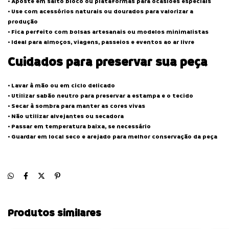
• Aposte em salto bloco ou plataformas para ocasiões especiais
• Use com acessórios naturais ou dourados para valorizar a
produção
• Fica perfeito com bolsas artesanais ou modelos minimalistas
• Ideal para almoços, viagens, passeios e eventos ao ar livre
Cuidados para preservar sua peça
• Lavar à mão ou em ciclo delicado
• Utilizar sabão neutro para preservar a estampa e o tecido
• Secar à sombra para manter as cores vivas
• Não utilizar alvejantes ou secadora
• Passar em temperatura baixa, se necessário
• Guardar em local seco e arejado para melhor conservação da peça
Produtos similares