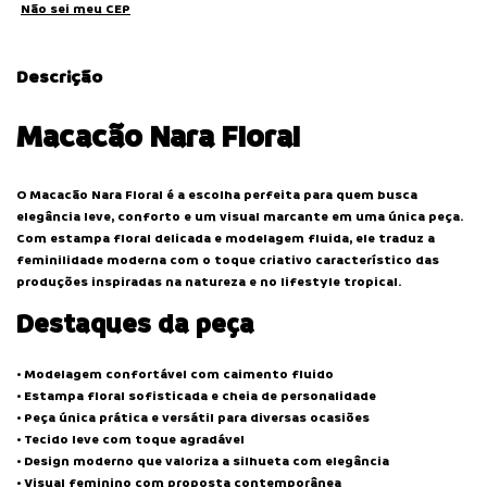
Não sei meu CEP
Descrição
Macacão Nara Floral
O Macacão Nara Floral é a escolha perfeita para quem busca
elegância leve, conforto e um visual marcante em uma única peça.
Com estampa floral delicada e modelagem fluida, ele traduz a
feminilidade moderna com o toque criativo característico das
produções inspiradas na natureza e no lifestyle tropical.
Destaques da peça
• Modelagem confortável com caimento fluido
• Estampa floral sofisticada e cheia de personalidade
• Peça única prática e versátil para diversas ocasiões
• Tecido leve com toque agradável
• Design moderno que valoriza a silhueta com elegância
• Visual feminino com proposta contemporânea