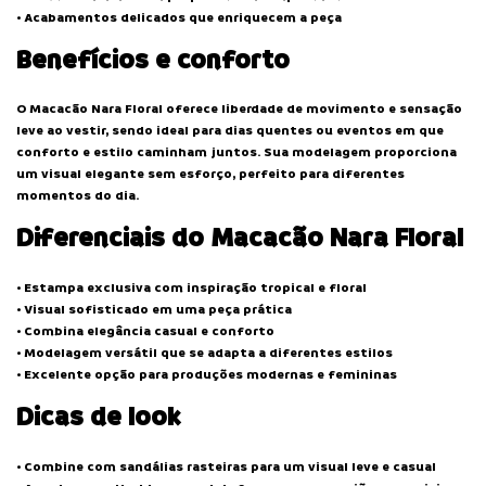
• Acabamentos delicados que enriquecem a peça
Benefícios e conforto
O Macacão Nara Floral oferece liberdade de movimento e sensação
leve ao vestir, sendo ideal para dias quentes ou eventos em que
conforto e estilo caminham juntos. Sua modelagem proporciona
um visual elegante sem esforço, perfeito para diferentes
momentos do dia.
Diferenciais do Macacão Nara Floral
• Estampa exclusiva com inspiração tropical e floral
• Visual sofisticado em uma peça prática
• Combina elegância casual e conforto
• Modelagem versátil que se adapta a diferentes estilos
• Excelente opção para produções modernas e femininas
Dicas de look
• Combine com sandálias rasteiras para um visual leve e casual