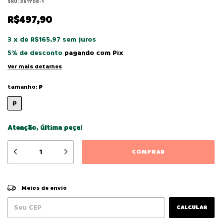
SKU:
361708-1
R$497,90
3
x
de
R$165,97
sem juros
5% de desconto
pagando com Pix
Ver mais detalhes
tamanho:
P
P
Atenção, última peça!
ALTERAR CEP
Entregas para o CEP:
Meios de envio
CALCULAR