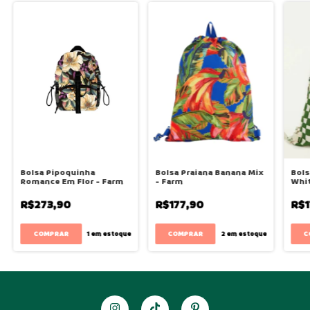
Bolsa Pipoquinha
Bolsa Praiana Banana Mix
Bols
Romance Em Flor - Farm
- Farm
Whit
R$273,90
R$177,90
R$1
1
em estoque
2
em estoque