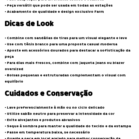
• Peça versátil que pode ser usada em todas as estações
• Acabamento de qualidade e design exclusivo Farm
Dicas de Look
• Combine com sandálias de tiras para um visual elegante e leve
• Use com tênis branco para uma proposta casual moderna
• Aposte em acessórios dourados para destacar a sofisticação da
peça
• Para dias mais frescos, combine com jaqueta jeans ou blazer
oversized
• Bolsas pequenas e estruturadas complementam o visual com
equilíbrio
Cuidados e Conservação
• Lave preferencialmente à mão ou no ciclo delicado
• Utilize sabão neutro para preservar a intensidade da cor
• Evite alvejantes e produtos abrasivos
• Seque à sombra para manter a qualidade do tecido e da estampa
• Passe em temperatura baixa, se necessário
• Guarde a peça em local arejado para melhor conservação da