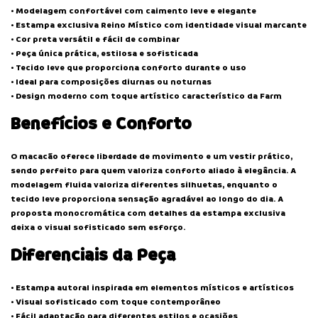
• Modelagem confortável com caimento leve e elegante
• Estampa exclusiva Reino Místico com identidade visual marcante
• Cor preta versátil e fácil de combinar
• Peça única prática, estilosa e sofisticada
• Tecido leve que proporciona conforto durante o uso
• Ideal para composições diurnas ou noturnas
• Design moderno com toque artístico característico da Farm
Benefícios e Conforto
O macacão oferece liberdade de movimento e um vestir prático,
sendo perfeito para quem valoriza conforto aliado à elegância. A
modelagem fluida valoriza diferentes silhuetas, enquanto o
tecido leve proporciona sensação agradável ao longo do dia. A
proposta monocromática com detalhes da estampa exclusiva
deixa o visual sofisticado sem esforço.
Diferenciais da Peça
• Estampa autoral inspirada em elementos místicos e artísticos
• Visual sofisticado com toque contemporâneo
• Fácil adaptação para diferentes estilos e ocasiões