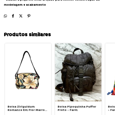
modelagem e acabamento
Produtos similares
Bolsa Ziriguidum
Bolsa Pipoquinha Puffer
Bols
Romance Em Flor Marrom
Preto - Farm
- Fa
- Farm