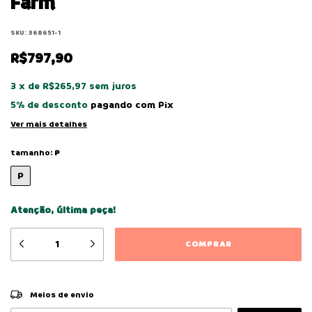
Farm
SKU:
368651-1
R$797,90
3
x
de
R$265,97
sem juros
5% de desconto
pagando com Pix
Ver mais detalhes
tamanho:
P
P
Atenção, última peça!
ALTERAR CEP
Entregas para o CEP:
Meios de envio