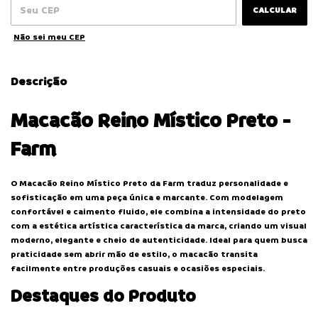
CALCULAR
Não sei meu CEP
Descrição
Macacão Reino Místico Preto -
Farm
O Macacão Reino Místico Preto da
Farm
traduz personalidade e
sofisticação em uma peça única e marcante. Com modelagem
confortável e caimento fluido, ele combina a intensidade do preto
com a estética artística característica da marca, criando um visual
moderno, elegante e cheio de autenticidade. Ideal para quem busca
praticidade sem abrir mão de estilo, o macacão transita
facilmente entre produções casuais e ocasiões especiais.
Destaques do Produto