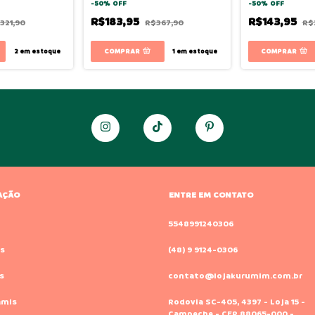
-
50
%
OFF
-
50
%
OFF
R$183,95
R$143,95
321,90
R$367,90
R$
COMPRAR
COMPRAR
2
em estoque
1
em estoque
AÇÃO
ENTRE EM CONTATO
o
5548991240306
s
(48) 9 9124-0306
s
contato@lojakurumim.com.br
amis
Rodovia SC-405, 4397 - Loja 15 -
Campeche - CEP 88065-000 -