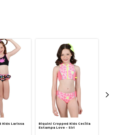
 Kids Larissa
Biquini Cropped Kids Cecília
Biquini Cropped
Estampa Love - Siri
Estampa Music -