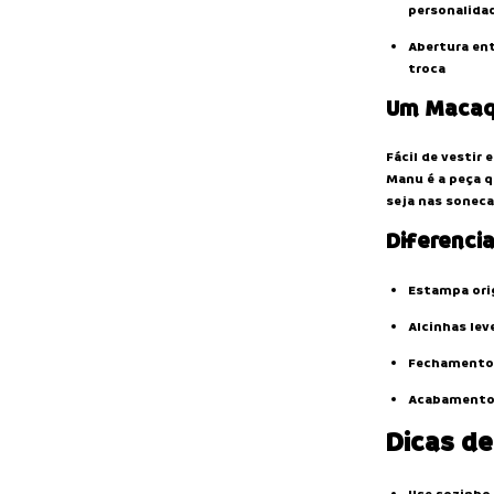
personalida
Abertura ent
troca
Um Macaq
Fácil de vestir
Manu é a peça 
seja nas soneca
Diferenci
Estampa orig
Alcinhas le
Fechamento p
Acabamento 
Dicas de