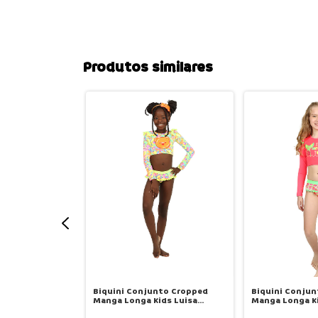
Produtos similares
d Kids Larissa
Biquini Conjunto Cropped
Biquini Conju
ixel - Siri
Manga Longa Kids Luisa
Manga Longa Ki
Estampa Candy - Siri
Estampa Sereia 