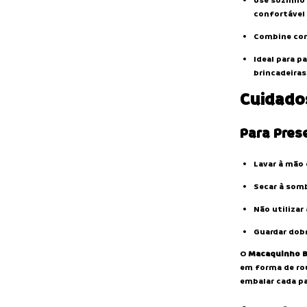
Use sozinho
confortável
Combine com
Ideal para 
brincadeiras
Cuidado
Para Prese
Lavar à mão
Secar à somb
Não utilizar
Guardar dobr
O
Macaquinho Ba
em forma de rou
embalar cada pa