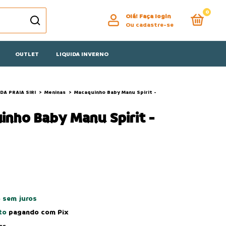
0
Olá!
Faça login
Ou cadastre-se
OUTLET
LIQUIDA INVERNO
DA PRAIA SIRI
>
Meninas
>
Macaquinho Baby Manu Spirit -
nho Baby Manu Spirit -
5
sem juros
to
pagando com Pix