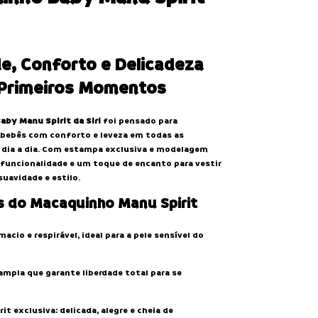
e, Conforto e Delicadeza
 Primeiros Momentos
by Manu Spirit da Siri
foi pensado para
bebês com conforto e leveza em todas as
 dia a dia. Com estampa exclusiva e modelagem
e funcionalidade e um toque de encanto para vestir
suavidade e estilo.
s do Macaquinho Manu Spirit
macio e respirável, ideal para a pele sensível do
mpla que garante liberdade total para se
it exclusiva: delicada, alegre e cheia de