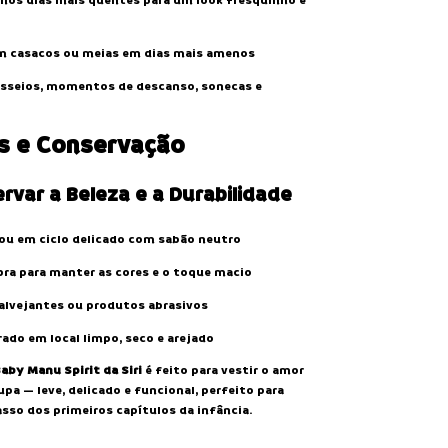
 nos dias mais quentes para um look fresquinho e
 casacos ou meias em dias mais amenos
passeios, momentos de descanso, sonecas e
s e Conservação
rvar a Beleza e a Durabilidade
 ou em ciclo delicado com sabão neutro
ra para manter as cores e o toque macio
 alvejantes ou produtos abrasivos
ado em local limpo, seco e arejado
by Manu Spirit da Siri
é feito para vestir o amor
pa — leve, delicado e funcional, perfeito para
sso dos primeiros capítulos da infância.