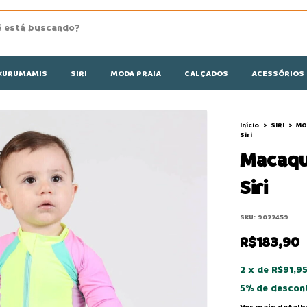
KURUMAMIS
SIRI
MODA PRAIA
CALÇADOS
ACESSÓRIOS
Início
>
SIRI
>
MO
Siri
Macaqui
Siri
SKU:
9022459
R$183,90
2
x
de
R$91,9
5% de descon