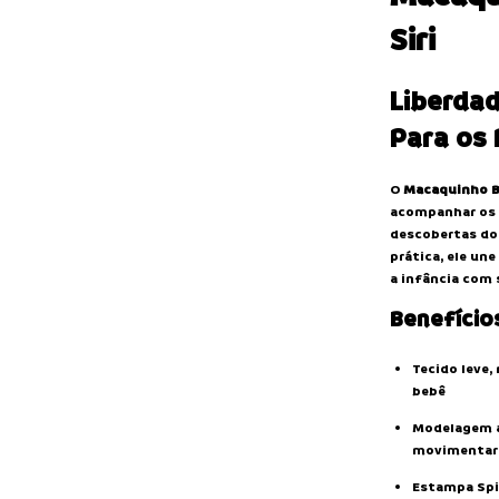
Siri
Liberdad
Para os
O
Macaquinho Ba
acompanhar os 
descobertas do
prática, ele un
a infância com 
Benefício
Tecido leve, 
bebê
Modelagem a
movimentar
Estampa Spir