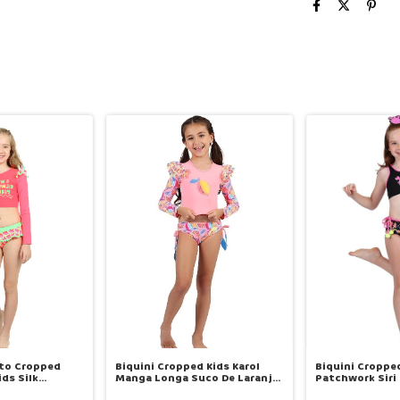
nto Cropped
Biquini Cropped Kids Karol
Biquini Cropped
ds Silk
Manga Longa Suco De Laranja
Patchwork Siri
Melancia - Siri
-Siri