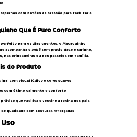
de
repernas com botões de pressão para facilitar a
uinho Que É Puro Conforto
 e perfeito para os dias quentes, o Macaquinho
que acompanha o bebê com praticidade e carinho,
s, nas brincadeiras ou nos passeios em família.
ais do Produto
inal com visual lúdico e cores suaves
ves com ótimo caimento e conforto
rático que facilita o vestir e a rotina dos pais
de qualidade com costuras reforçadas
 Uso