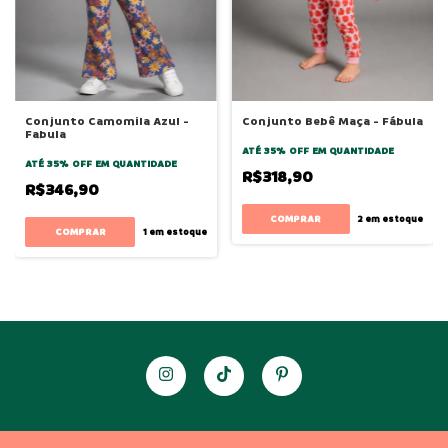
Conjunto Camomila Azul -
Conjunto Bebê Maça - Fábula
Fabula
ATÉ 35% OFF
EM QUANTIDADE
ATÉ 35% OFF
EM QUANTIDADE
R$318,90
R$346,90
COMPRAR
2
em estoque
COMPRAR
1
em estoque