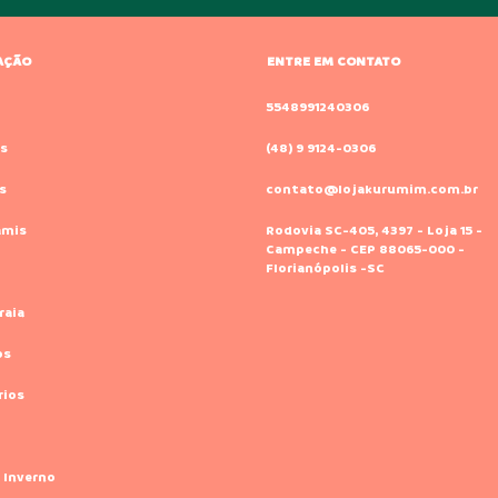
AÇÃO
ENTRE EM CONTATO
o
5548991240306
s
(48) 9 9124-0306
s
contato@lojakurumim.com.br
amis
Rodovia SC-405, 4397 - Loja 15 -
Campeche - CEP 88065-000 -
Florianópolis -SC
raia
os
rios
 Inverno