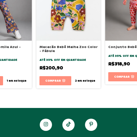
ila Azul -
Macacão Bebê Malha Zoo Color
Conjunto Bebê 
- Fábula
ATÉ 35% OFF
EM 
UANTIDADE
ATÉ 35% OFF
EM QUANTIDADE
R$318,90
R$200,90
COMPRAR
COMPRAR
1
em estoque
2
em estoque