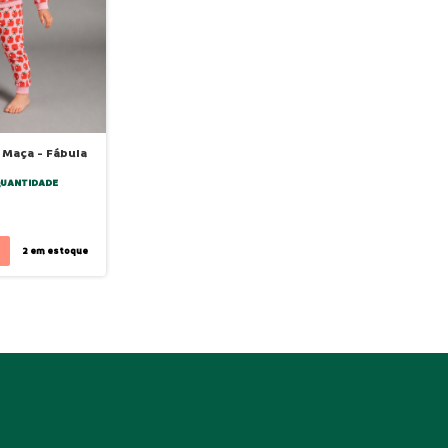
Maça - Fábula
QUANTIDADE
2
em estoque