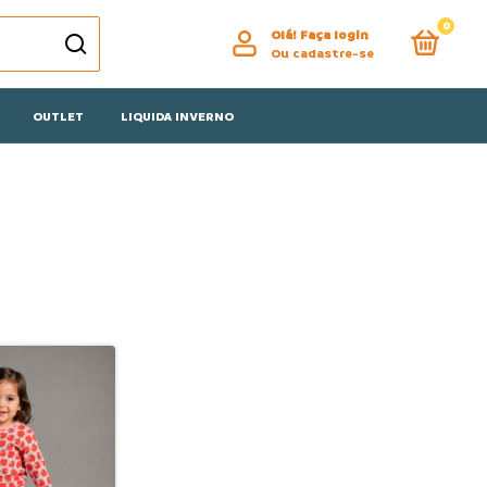
0
Olá!
Faça login
Ou cadastre-se
OUTLET
LIQUIDA INVERNO