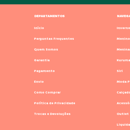
DEPARTAMENTOS
NAVEG
Início
Invern
Perguntas Frequentes
Menino
Quem Somos
Menina
Garantia
Kurum
Pagamento
Siri
Envio
Moda P
Como Comprar
Calçad
Política de Privacidade
Acessó
Trocas e Devoluções
Outlet
Liquida