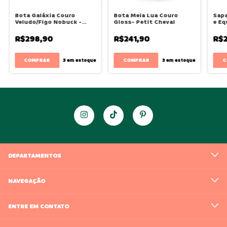
Bota Galáxia Couro
Bota Meia Lua Couro
Sapa
Veludo/Figo Nobuck -
Gloss- Petit Cheval
e Eq
Petit Cheval
Pass
Toey
R$298,90
R$241,90
R$2
COMPRAR
COMPRAR
C
3
em estoque
3
em estoque
DEPARTAMENTOS
NAVEGAÇÃO
ENTRE EM CONTATO