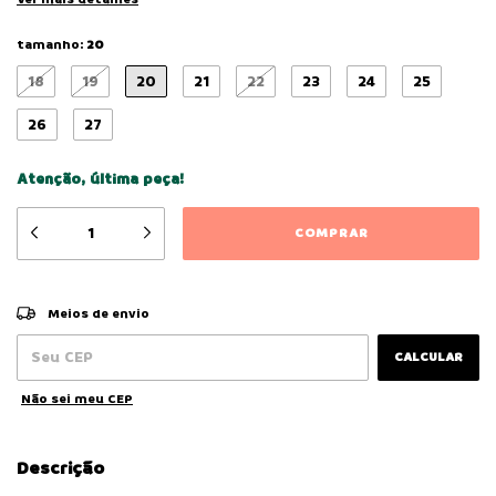
tamanho:
20
18
19
20
21
22
23
24
25
26
27
Atenção, última peça!
ALTERAR CEP
Entregas para o CEP:
Meios de envio
CALCULAR
Não sei meu CEP
Descrição