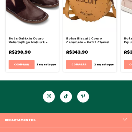
Bota Galáxia Couro
Bolsa Biscuit Couro
Bota
Veludo/Figo Nobuck -
Caramelo - Petit Cheval
Equi
Petit Cheval
Clar
R$298,90
R$343,90
R$3
COMPRAR
C
3
em estoque
2
em estoque
DEPARTAMENTOS