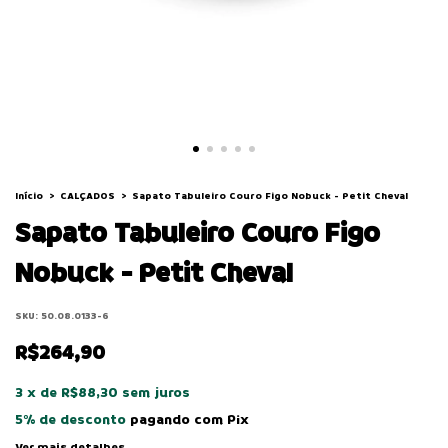
Início
>
CALÇADOS
>
Sapato Tabuleiro Couro Figo Nobuck - Petit Cheval
Sapato Tabuleiro Couro Figo
Nobuck - Petit Cheval
SKU:
50.08.0133-6
R$264,90
3
x
de
R$88,30
sem juros
5% de desconto
pagando com Pix
Ver mais detalhes