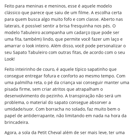
Feito
para
meninas
e
meninos
, esse é aquele
modelo
clássico
que parece que saiu de um filme. A escolha certa
para quem busca algo muito fofo e com classe.
Aberto nas
laterais
, é possível sentir a brisa fresquinha nos pés. O
modelo Tabuleiro
acompanha um cadarço
(que pode ser
uma
fita
, também) lindo, que permite você fazer um
laço
e
amarrar o look inteiro. Além disso, você pode personalizar o
seu Sapato Tabuleiro com outras fitas, de acordo com o seu
Look!
Feito
inteirinho
de
couro
, é aquele típico sapatinho que
consegue entregar
fofura
e
conforto
ao mesmo tempo. Com
uma
palmilha reta
,
o pé da criança vai conseguir manter uma
pisada firme
, sem criar atritos que atrapalham o
desenvolvimento do pezinho. A transpiração não será um
problema, o material do sapato consegue
absorver a
umidade/suor
. Com borracha no solado, faz muito bem o
papel de
antiderrapante
, não limitando em nada na hora da
brincadeira.
Agora, a sola da Petit Cheval além de ser mais leve, ter uma