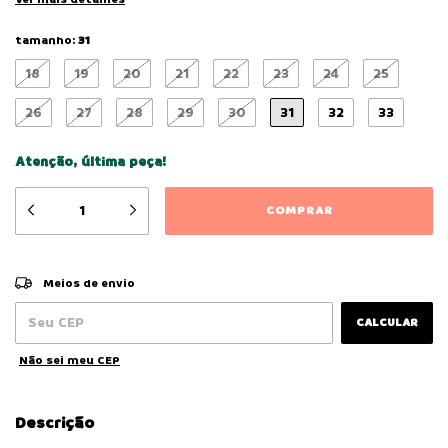
tamanho:
31
18
19
20
21
22
23
24
25
26
27
28
29
30
31
32
33
Atenção, última peça!
ALTERAR CEP
Entregas para o CEP:
Meios de envio
CALCULAR
Não sei meu CEP
Descrição