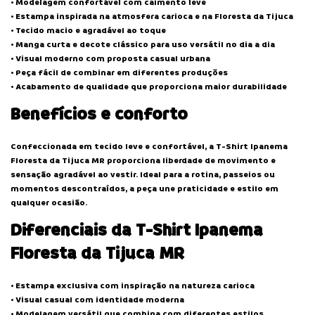
• Modelagem confortável com caimento leve
• Estampa inspirada na atmosfera carioca e na Floresta da Tijuca
• Tecido macio e agradável ao toque
• Manga curta e decote clássico para uso versátil no dia a dia
• Visual moderno com proposta casual urbana
• Peça fácil de combinar em diferentes produções
• Acabamento de qualidade que proporciona maior durabilidade
Benefícios e conforto
Confeccionada em tecido leve e confortável, a T-Shirt Ipanema
Floresta da Tijuca MR proporciona liberdade de movimento e
sensação agradável ao vestir. Ideal para a rotina, passeios ou
momentos descontraídos, a peça une praticidade e estilo em
qualquer ocasião.
Diferenciais da T-Shirt Ipanema
Floresta da Tijuca MR
• Estampa exclusiva com inspiração na natureza carioca
• Visual casual com identidade moderna
• Modelagem versátil que combina com diferentes estilos