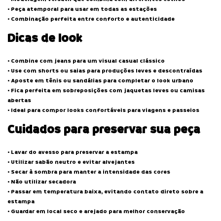
• Peça atemporal para usar em todas as estações
• Combinação perfeita entre conforto e autenticidade
Dicas de look
• Combine com jeans para um visual casual clássico
• Use com shorts ou saias para produções leves e descontraídas
• Aposte em tênis ou sandálias para completar o look urbano
• Fica perfeita em sobreposições com jaquetas leves ou camisas
abertas
• Ideal para compor looks confortáveis para viagens e passeios
Cuidados para preservar sua peça
• Lavar do avesso para preservar a estampa
• Utilizar sabão neutro e evitar alvejantes
• Secar à sombra para manter a intensidade das cores
• Não utilizar secadora
• Passar em temperatura baixa, evitando contato direto sobre a
estampa
• Guardar em local seco e arejado para melhor conservação