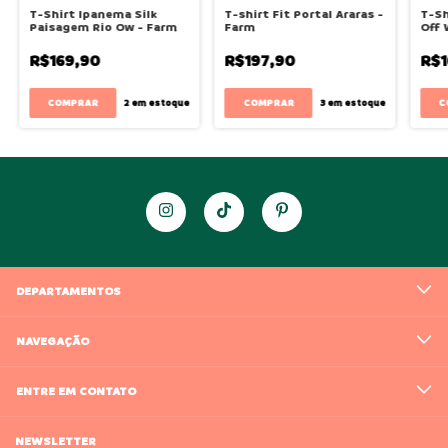
T-Shirt Ipanema Silk
T-shirt Fit Portal Araras -
T-Sh
Paisagem Rio Ow - Farm
Farm
Off 
R$169,90
R$197,90
R$1
COMPRAR
COMPRAR
C
2
em estoque
3
em estoque
DEPARTAMENTOS
NAVEGAÇÃO
ENTRE EM CONTATO
NEWSLETTER