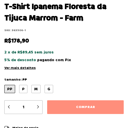
T-Shirt Ipanema Floresta da
Tijuca Marrom - Farm
SKU:
363906-1
R$178,90
2
x
de
R$89,45
sem juros
5% de desconto
pagando com Pix
Ver mais detalhes
tamanho:
PP
PP
P
M
G
ALTERAR CEP
Entregas para o CEP:
Meios de envio