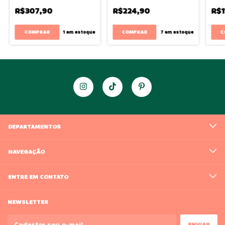
R$307,90
R$224,90
R$1
COMPRAR
COMPRAR
C
1
em estoque
7
em estoque
DEPARTAMENTOS
NAVEGAÇÃO
ENTRE EM CONTATO
NEWSLETTER