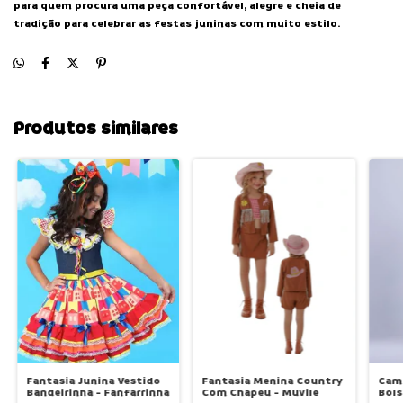
para quem procura uma peça confortável, alegre e cheia de
tradição para celebrar as festas juninas com muito estilo.
Produtos similares
Fantasia Junina Vestido
Fantasia Menina Country
Cami
Bandeirinha - Fanfarrinha
Com Chapeu - Muvile
Bols