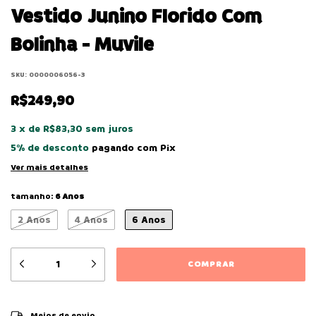
Vestido Junino Florido Com
Bolinha - Muvile
SKU:
0000006056-3
R$249,90
3
x
de
R$83,30
sem juros
5% de desconto
pagando com Pix
Ver mais detalhes
tamanho:
6 Anos
2 Anos
4 Anos
6 Anos
ALTERAR CEP
Entregas para o CEP:
Meios de envio