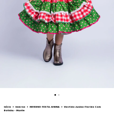
Início
>
Inverno
>
INVERNO FESTA JUNINA
>
Vestido Junino Florido Com
Bolinha - Muvile