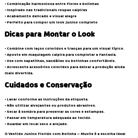
• Combinação harmoniosa entre flores e bolinhas
• Inspirado nas tradicionais roupas caipiras
• Acabamento delicado e visual alegre
• Perfeito para compor um look junino completo
Dicas para Montar o Look
• Combine com laços coloridos e tranças para um visual típico.
• Aposte em maquiagem caipira para completar a fantasia.
• Use com sapatilhas, sandálias ou botinhas confortáveis.
• Acrescente acessórios coloridos para deixar a produção ainda
mais divertida.
Cuidados e Conservação
• Lavar conforme as instruções da etiqueta.
• Não utilizar alvejantes ou produtos abrasivos.
• Secar à sombra para preservar as cores e estampas.
• Passar em temperatura adequada ao tecido.
• Guardar em local seco e arejado.
O Vestido Junino Florido com Bolinha – Muvile é a escolha ideal