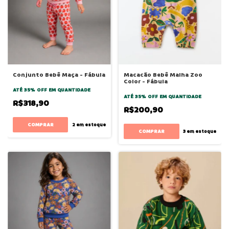
Conjunto Bebê Maça - Fábula
Macacão Bebê Malha Zoo
Color - Fábula
ATÉ 35% OFF
EM QUANTIDADE
ATÉ 35% OFF
EM QUANTIDADE
R$318,90
R$200,90
COMPRAR
2
em estoque
COMPRAR
3
em estoque