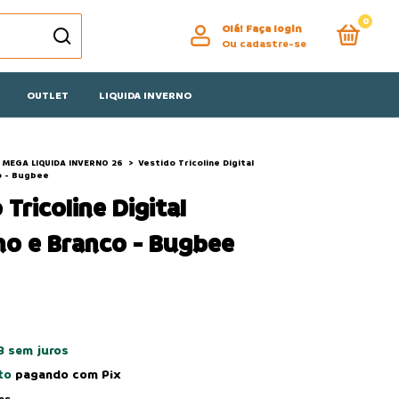
0
Olá!
Faça login
Ou cadastre-se
OUTLET
LIQUIDA INVERNO
MEGA LIQUIDA INVERNO 26
>
Vestido Tricoline Digital
o - Bugbee
 Tricoline Digital
o e Branco - Bugbee
3
sem juros
to
pagando com Pix