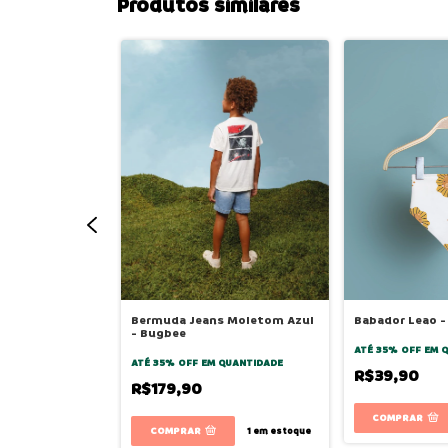
Produtos similares
Malha
Bermuda Jeans Moletom Azul
Babador Leao -
anga Curta -
- Bugbee
bee
ATÉ 35% OFF
EM 
QUANTIDADE
ATÉ 35% OFF
EM QUANTIDADE
R$39,90
R$179,90
COMPRAR
2
em estoque
1
em estoque