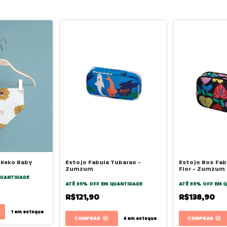
 Keko Baby
Estojo Fabula Tubarao -
Estojo Box Fab
Zumzum
Flor - Zumzum
QUANTIDADE
ATÉ 35% OFF
EM QUANTIDADE
ATÉ 35% OFF
EM Q
R$121,90
R$138,90
1
em estoque
4
em estoque