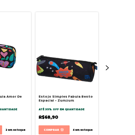
ula Amor De
Estojo Simples Fabula Bento
Estojo Simples
Espacial - Zumzum
- Zumzum
UANTIDADE
ATÉ 35% OFF
EM QUANTIDADE
ATÉ 35% OFF
EM Q
R$68,90
R$68,90
2
em estoque
4
em estoque