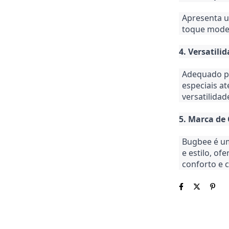
Apresenta u
toque moder
4. Versatili
Adequado pa
especiais a
versatilidad
5. Marca de
Bugbee é um
e estilo, o
conforto e c