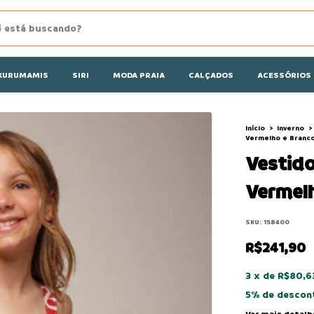
KURUMAMIS
SIRI
MODA PRAIA
CALÇADOS
ACESSÓRIOS
Início
>
Inverno
>
Vermelho e Branc
Vestido
Vermelh
SKU:
158400
R$241,90
3
x
de
R$80,6
5% de descon