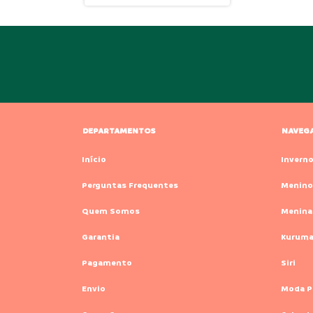
DEPARTAMENTOS
NAVEG
Início
Invern
Perguntas Frequentes
Menino
Quem Somos
Menina
Garantia
Kurum
Pagamento
Siri
Envio
Moda P