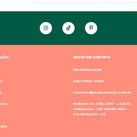
AÇÃO
ENTRE EM CONTATO
o
5548991240306
s
(48) 9 9124-0306
s
contato@lojakurumim.com.br
amis
Rodovia SC-405, 4397 - Loja 15 -
Campeche - CEP 88065-000 -
Florianópolis -SC
raia