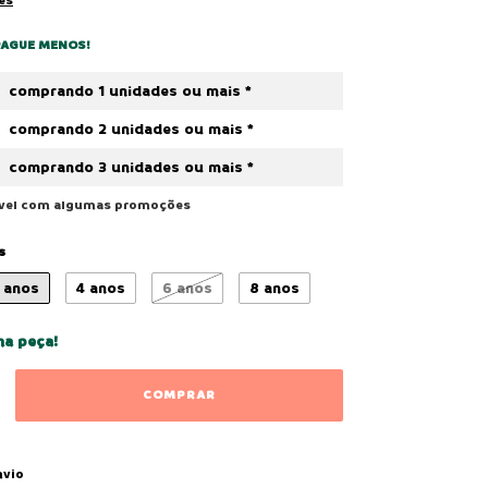
es
PAGUE MENOS!
comprando 1 unidades ou mais *
comprando 2 unidades ou mais *
comprando 3 unidades ou mais *
ável com algumas promoções
s
 anos
4 anos
6 anos
8 anos
ma peça!
ALTERAR CEP
 CEP:
nvio