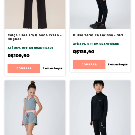
Calça Flare em Ribana Preto -
Blusa Termica Larissa - Siri
Bugbee
ATÉ 35% OFF
EM QUANTIDADE
ATÉ 35% OFF
EM QUANTIDADE
R$138,90
R$109,90
COMPRAR
8
em estoque
COMPRAR
9
em estoque