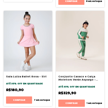
COMPRAR
8
em estoque
Saia Luiza Ballet Rosa - Siri
Conjunto Casaco e Calça
Moletom Verde Aspargo -
Bugbee
ATÉ 35% OFF
EM QUANTIDADE
ATÉ 35% OFF
EM QUANTIDADE
R$180,90
R$329,90
COMPRAR
7
em estoque
COMPRAR
1
em estoque