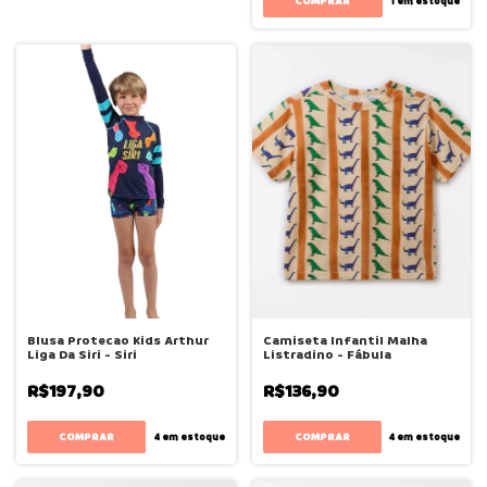
COMPRAR
1
em estoque
Blusa Protecao Kids Arthur
Camiseta Infantil Malha
Liga Da Siri - Siri
Listradino - Fábula
R$197,90
R$136,90
COMPRAR
COMPRAR
4
em estoque
4
em estoque