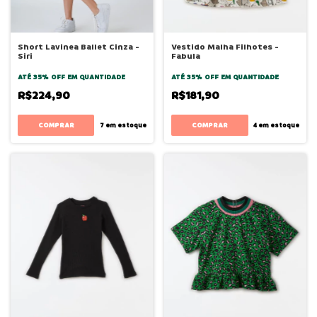
Short Lavinea Ballet Cinza -
Vestido Malha Filhotes -
Siri
Fabula
ATÉ 35% OFF
EM QUANTIDADE
ATÉ 35% OFF
EM QUANTIDADE
R$224,90
R$181,90
COMPRAR
COMPRAR
7
em estoque
4
em estoque