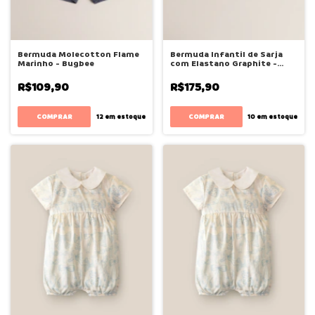
Bermuda Molecotton Flame
Bermuda Infantil de Sarja
Marinho - Bugbee
com Elastano Graphite -
Bugbee
R$109,90
R$175,90
COMPRAR
COMPRAR
12
em estoque
10
em estoque