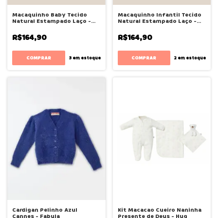
Macaquinho Baby Tecido
Macaquinho Infantil Tecido
Natural Estampado Laço -
Natural Estampado Laço -
Bugbee
Bugbee
R$164,90
R$164,90
COMPRAR
COMPRAR
3
em estoque
2
em estoque
Cardigan Pelinho Azul
Kit Macacao Cueiro Naninha
Cannes - Fabula
Presente de Deus - Hug