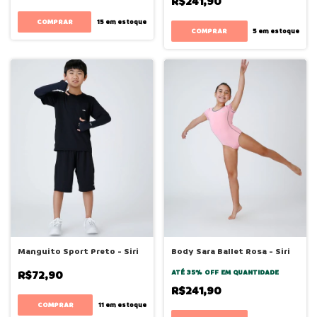
R$241,90
COMPRAR
15
em estoque
COMPRAR
5
em estoque
Manguito Sport Preto - Siri
Body Sara Ballet Rosa - Siri
R$72,90
ATÉ 35% OFF
EM QUANTIDADE
R$241,90
COMPRAR
11
em estoque