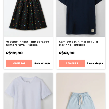
Vestido Infantil Rib Bordado
Camiseta Minimal Regular
Sempre Viva - Fábula
Marinho - Bugbee
R$181,90
R$62,90
COMPRAR
COMPRAR
8
em estoque
6
em estoque