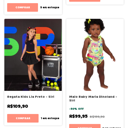
COMPRAR
5
em estoque
Regata Kids Lia Preto - Siri
Maio Baby Maria Dinoland -
Siri
R$109,90
-
50
%
OFF
R$99,95
R$199,90
COMPRAR
1
em estoque