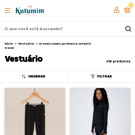
0
Início
>
Vestuário
>
breadcrumbs.jardineira-infantil-
trend
Vestuário
218 produtos
ORDENAR
FILTRAR