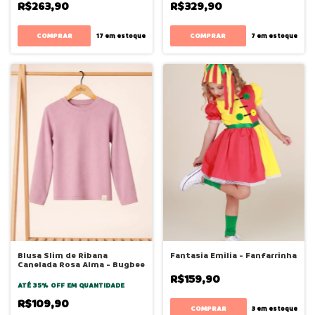
R$263,90
R$329,90
COMPRAR
COMPRAR
17
em estoque
7
em estoque
Blusa Slim de Ribana
Fantasia Emilia - Fanfarrinha
Canelada Rosa Alma - Bugbee
R$159,90
ATÉ 35% OFF
EM QUANTIDADE
R$109,90
COMPRAR
3
em estoque