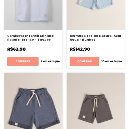
Camiseta Infantil Minimal
Bermuda Tecido Natural Azul
Regular Branco - Bugbee
Aqua - Bugbee
R$62,90
R$142,90
COMPRAR
COMPRAR
4
em estoque
10
em estoque