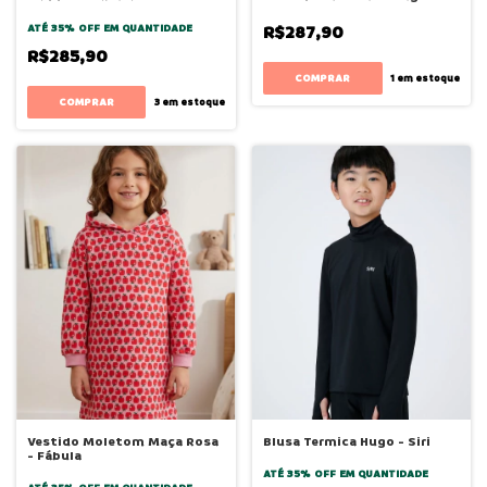
ATÉ 35% OFF
EM QUANTIDADE
R$287,90
R$285,90
COMPRAR
1
em estoque
COMPRAR
3
em estoque
Vestido Moletom Maça Rosa
Blusa Termica Hugo - Siri
- Fábula
ATÉ 35% OFF
EM QUANTIDADE