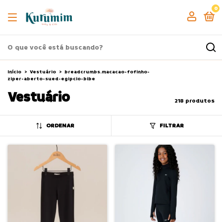
0
Início
>
Vestuário
>
breadcrumbs.macacao-fofinho-
ziper-aberto-sued-egipcio-bibe
Vestuário
218 produtos
ORDENAR
FILTRAR