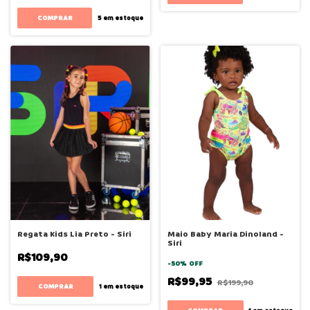
COMPRAR
5
em estoque
Regata Kids Lia Preto - Siri
Maio Baby Maria Dinoland -
Siri
R$109,90
-
50
%
OFF
R$99,95
R$199,90
COMPRAR
1
em estoque