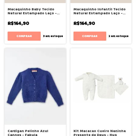
Macaquinho Baby Tecido
Macaquinho Infantil Tecido
Natural Estampado Laço -
Natural Estampado Laço -
Bugbee
Bugbee
R$164,90
R$164,90
COMPRAR
COMPRAR
3
em estoque
2
em estoque
Cardigan Pelinho Azul
Kit Macacao Cueiro Naninha
Cannes - Fabula
Presente de Deus - Hug