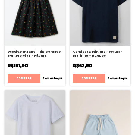
Vestido Infantil Rib Bordado
Camiseta Minimal Regular
Sempre Viva - Fábula
Marinho - Bugbee
R$181,90
R$62,90
COMPRAR
COMPRAR
8
em estoque
6
em estoque