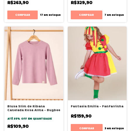
R$263,90
R$329,90
COMPRAR
COMPRAR
17
em estoque
7
em estoque
Blusa Slim de Ribana
Fantasia Emilia - Fanfarrinha
Canelada Rosa Alma - Bugbee
R$159,90
ATÉ 35% OFF
EM QUANTIDADE
R$109,90
COMPRAR
3
em estoque