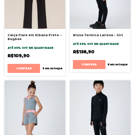
Calça Flare em Ribana Preto -
Blusa Termica Larissa - Siri
Bugbee
ATÉ 35% OFF
EM QUANTIDADE
ATÉ 35% OFF
EM QUANTIDADE
R$138,90
R$109,90
COMPRAR
8
em estoque
COMPRAR
9
em estoque