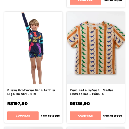
COMPRAR
1
em estoque
Blusa Protecao Kids Arthur
Camiseta Infantil Malha
Liga Da Siri - Siri
Listradino - Fábula
R$197,90
R$136,90
COMPRAR
COMPRAR
4
em estoque
4
em estoque