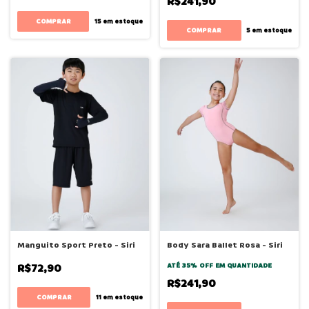
R$241,90
COMPRAR
15
em estoque
COMPRAR
5
em estoque
Manguito Sport Preto - Siri
Body Sara Ballet Rosa - Siri
R$72,90
ATÉ 35% OFF
EM QUANTIDADE
R$241,90
COMPRAR
11
em estoque