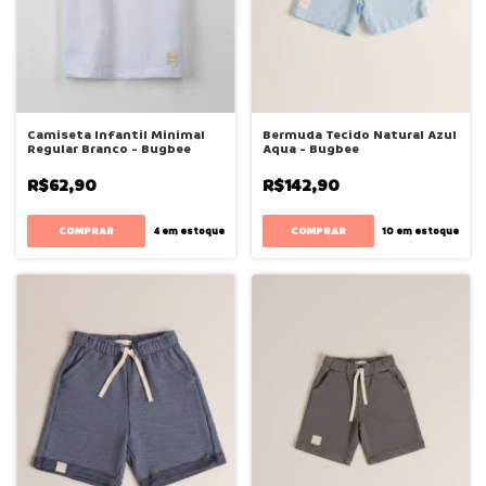
Camiseta Infantil Minimal
Bermuda Tecido Natural Azul
Regular Branco - Bugbee
Aqua - Bugbee
R$62,90
R$142,90
COMPRAR
COMPRAR
4
em estoque
10
em estoque