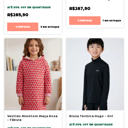
ATÉ 35% OFF
EM QUANTIDADE
R$287,90
R$285,90
COMPRAR
1
em estoque
COMPRAR
3
em estoque
Vestido Moletom Maça Rosa
Blusa Termica Hugo - Siri
- Fábula
ATÉ 35% OFF
EM QUANTIDADE