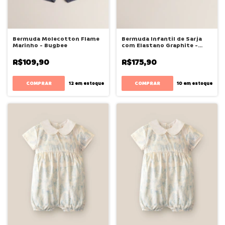
Bermuda Molecotton Flame
Bermuda Infantil de Sarja
Marinho - Bugbee
com Elastano Graphite -
Bugbee
R$109,90
R$175,90
COMPRAR
COMPRAR
12
em estoque
10
em estoque