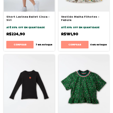
Short Lavinea Ballet Cinza -
Vestido Malha Filhotes -
Siri
Fabula
ATÉ 35% OFF
EM QUANTIDADE
ATÉ 35% OFF
EM QUANTIDADE
R$224,90
R$181,90
COMPRAR
COMPRAR
7
em estoque
4
em estoque