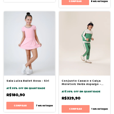
COMPRAR
8
em estoque
Saia Luiza Ballet Rosa - Siri
Conjunto Casaco e Calça
Moletom Verde Aspargo -
Bugbee
ATÉ 35% OFF
EM QUANTIDADE
ATÉ 35% OFF
EM QUANTIDADE
R$180,90
R$329,90
COMPRAR
7
em estoque
COMPRAR
1
em estoque