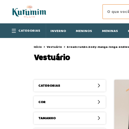
CATEGORIAS
INVERNO
MENINOS
MENINAS
Início
>
Vestuário
>
breadcrumbs.body-manga-longa-endles
Vestuário
CATEGORIAS
COR
TAMANHO