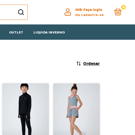
0
Olá!
Faça login
Ou cadastre-se
OUTLET
LIQUIDA INVERNO
Ordenar