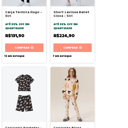
Calça Termica Hugo -
Short Lavinea Ballet
Siri
Cinza - Siri
ATÉ 35% OFF
EM
ATÉ 35% OFF
EM
QUANTIDADE
QUANTIDADE
R$131,90
R$224,90
COMPRAR
COMPRAR
12
em estoque
7
em estoque
Conjunto Predador -
Conjunto Blusa