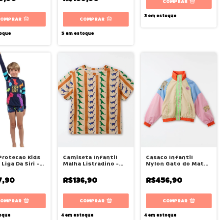
COMPRAR
3
em estoque
COMPRAR
COMPRAR
oque
5
em estoque
Protecao Kids
Camiseta Infantil
Casaco Infantil
Liga Da Siri -
Malha Listradino -
Nylon Gato do Mato
Fábula
- Fábula
7,90
R$136,90
R$456,90
COMPRAR
COMPRAR
COMPRAR
oque
4
em estoque
4
em estoque