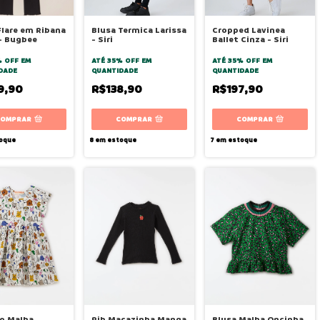
Flare em Ribana
Blusa Termica Larissa
Cropped Lavinea
- Bugbee
- Siri
Ballet Cinza - Siri
% OFF
EM
ATÉ 35% OFF
EM
ATÉ 35% OFF
EM
DADE
QUANTIDADE
QUANTIDADE
9,90
R$138,90
R$197,90
COMPRAR
COMPRAR
COMPRAR
oque
8
em estoque
7
em estoque
o Malha
Rib Macazinha Manga
Blusa Malha Oncinha