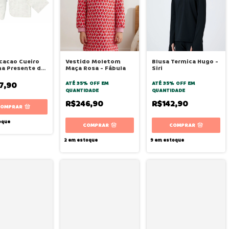
cacao Cueiro
Vestido Moletom
Blusa Termica Hugo -
a Presente de
Maça Rosa - Fábula
Siri
 Hug
7,90
ATÉ 35% OFF
EM
ATÉ 35% OFF
EM
QUANTIDADE
QUANTIDADE
R$246,90
R$142,90
COMPRAR
oque
COMPRAR
COMPRAR
2
em estoque
9
em estoque