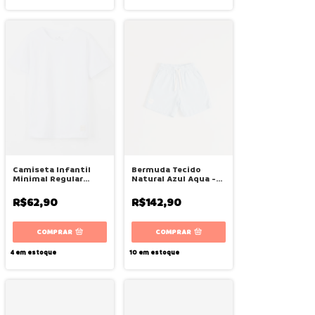
Camiseta Infantil
Bermuda Tecido
Minimal Regular
Natural Azul Aqua -
Branco - Bugbee
Bugbee
R$62,90
R$142,90
COMPRAR
COMPRAR
4
em estoque
10
em estoque