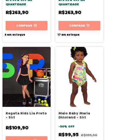
QUANTIDADE
QUANTIDADE
R$263,90
R$263,90
COMPRAR
COMPRAR
4
em estoque
17
em estoque
Regata Kids Lia Preto
Maio Baby Maria
- Siri
Dinoland - Siri
R$109,90
-
50
%
OFF
R$99,95
R$199,90