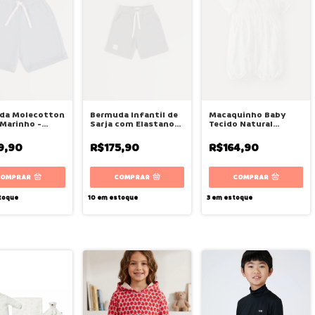
da Molecotton
Bermuda Infantil de
Macaquinho Baby
Marinho -
Sarja com Elastano
Tecido Natural
e
Graphite - Bugbee
Estampado Laço -
Bugbee
9,90
R$175,90
R$164,90
COMPRAR
COMPRAR
COMPRAR
toque
10
em estoque
3
em estoque