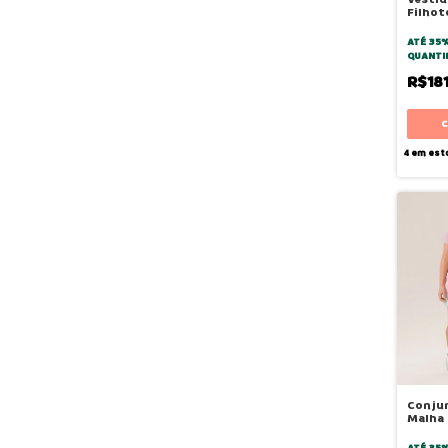
Filhot
ATÉ 35
QUANTI
R$18
4
em est
Conju
Malha 
Rosa A
ATÉ 35