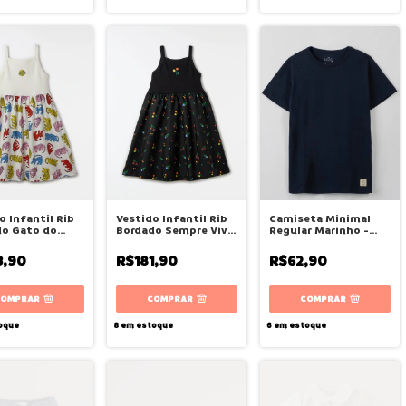
o Infantil Rib
Vestido Infantil Rib
Camiseta Minimal
do Gato do
Bordado Sempre Viva
Regular Marinho -
 Fábula
- Fábula
Bugbee
3,90
R$181,90
R$62,90
COMPRAR
COMPRAR
COMPRAR
oque
8
em estoque
6
em estoque