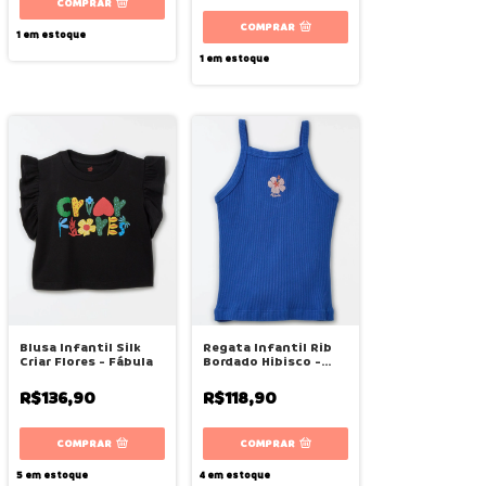
COMPRAR
COMPRAR
1
em estoque
1
em estoque
Blusa Infantil Silk
Regata Infantil Rib
Criar Flores - Fábula
Bordado Hibisco -
Fábula
R$136,90
R$118,90
COMPRAR
COMPRAR
5
em estoque
4
em estoque