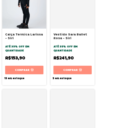
Calça Termica Larissa
Vestido Sara Ballet
- Siri
Rosa - Siri
ATÉ 35% OFF
EM
ATÉ 35% OFF
EM
QUANTIDADE
QUANTIDADE
R$153,90
R$241,90
COMPRAR
COMPRAR
15
em estoque
5
em estoque