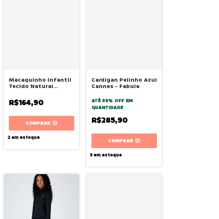
Macaquinho Infantil
Cardigan Pelinho Azul
Tecido Natural
Cannes - Fabula
Estampado Laço -
Bugbee
R$164,90
ATÉ 35% OFF
EM
QUANTIDADE
R$285,90
COMPRAR
2
em estoque
COMPRAR
3
em estoque