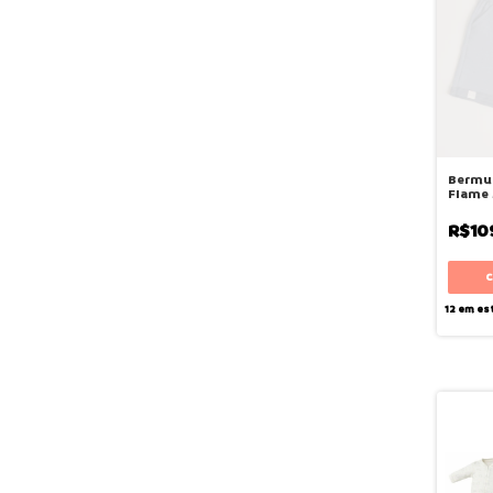
Bermu
Flame 
Bugbe
R$10
12
em es