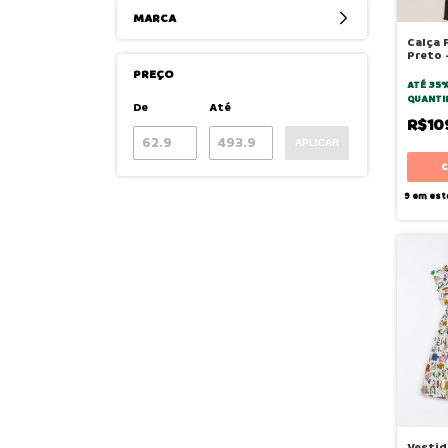
MARCA
Calça 
Preto 
PREÇO
ATÉ 35
QUANTI
De
Até
R$10
APLICAR
9
em est
Vestid