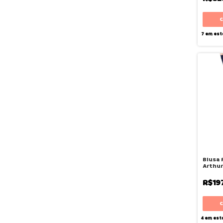
7
em est
Blusa 
Arthur 
Siri
R$19
4
em est