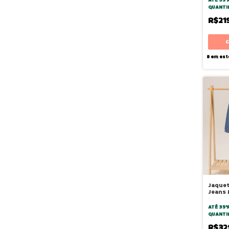
QUANTI
R$21
8
em est
Jaque
Jeans
Médio
ATÉ 35
QUANTI
R$32