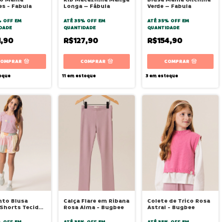
es - Fabula
Longa – Fábula
Verde – Fabula
% OFF
EM
ATÉ 35% OFF
EM
ATÉ 35% OFF
EM
DADE
QUANTIDADE
QUANTIDADE
1,90
R$127,90
R$154,90
COMPRAR
COMPRAR
COMPRAR
oque
11
em estoque
3
em estoque
nto Blusa
Calça Flare em Ribana
Colete de Trico Rosa
Shorts Tecido
Rosa Alma - Bugbee
Astral - Bugbee
lma - Bugbee
% OFF
EM
ATÉ 35% OFF
EM
ATÉ 35% OFF
EM