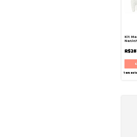
Kit Ma
Naninh
Deus -
R$28
1
em est