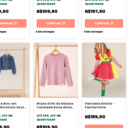
DADE
QUANTIDADE
QUANTIDADE
9,90
R$109,90
R$197,90
COMPRAR
COMPRAR
COMPRAR
oque
4
em estoque
3
em estoque
ta Box em
Blusa Slim de Ribana
Fantasia Emilia -
 Moletom Azul
Canelada Rosa Alma -
Fanfarrinha
 - Bugbee
Bugbee
% OFF
EM
ATÉ 35% OFF
EM
R$159,90
DADE
QUANTIDADE
9,90
R$109,90