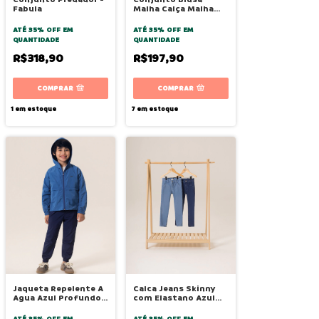
Fabula
Malha Calça Malha
Alma Manga Longa -
Bugbee
ATÉ 35% OFF
EM
ATÉ 35% OFF
EM
QUANTIDADE
QUANTIDADE
R$318,90
R$197,90
COMPRAR
COMPRAR
1
em estoque
7
em estoque
Jaqueta Repelente A
Calca Jeans Skinny
Agua Azul Profundo -
com Elastano Azul
Bugbee
Medio - Bugbee
ATÉ 35% OFF
EM
ATÉ 35% OFF
EM