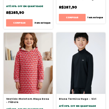
ATÉ 35% OFF
EM QUANTIDADE
R$287,90
R$285,90
COMPRAR
1
em estoque
COMPRAR
3
em estoque
Vestido Moletom Maça Rosa
Blusa Termica Hugo - Siri
- Fábula
ATÉ 35% OFF
EM QUANTIDADE