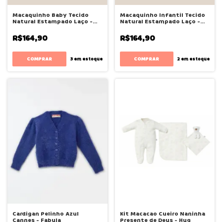
Macaquinho Baby Tecido
Macaquinho Infantil Tecido
Natural Estampado Laço -
Natural Estampado Laço -
Bugbee
Bugbee
R$164,90
R$164,90
COMPRAR
COMPRAR
3
em estoque
2
em estoque
Cardigan Pelinho Azul
Kit Macacao Cueiro Naninha
Cannes - Fabula
Presente de Deus - Hug