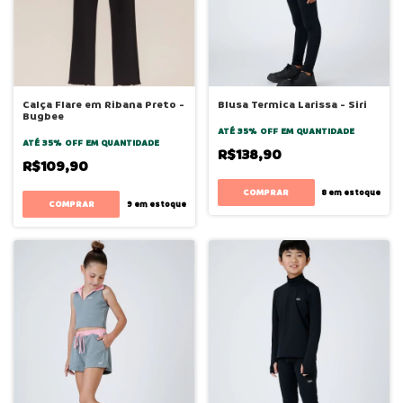
Calça Flare em Ribana Preto -
Blusa Termica Larissa - Siri
Bugbee
ATÉ 35% OFF
EM QUANTIDADE
ATÉ 35% OFF
EM QUANTIDADE
R$138,90
R$109,90
COMPRAR
8
em estoque
COMPRAR
9
em estoque