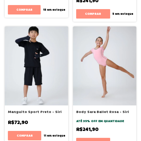
R$241,90
COMPRAR
15
em estoque
COMPRAR
5
em estoque
Manguito Sport Preto - Siri
Body Sara Ballet Rosa - Siri
R$72,90
ATÉ 35% OFF
EM QUANTIDADE
R$241,90
COMPRAR
11
em estoque