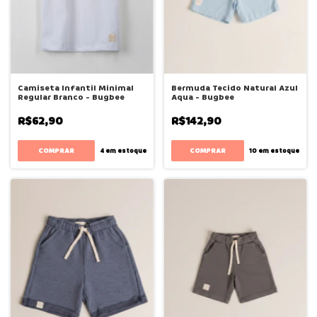
Camiseta Infantil Minimal
Bermuda Tecido Natural Azul
Regular Branco - Bugbee
Aqua - Bugbee
R$62,90
R$142,90
COMPRAR
COMPRAR
4
em estoque
10
em estoque