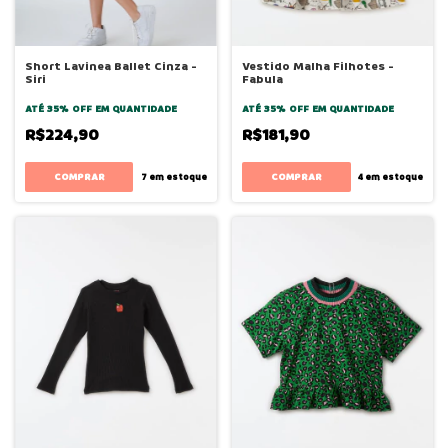
Short Lavinea Ballet Cinza -
Vestido Malha Filhotes -
Siri
Fabula
ATÉ 35% OFF
EM QUANTIDADE
ATÉ 35% OFF
EM QUANTIDADE
R$224,90
R$181,90
COMPRAR
COMPRAR
7
em estoque
4
em estoque