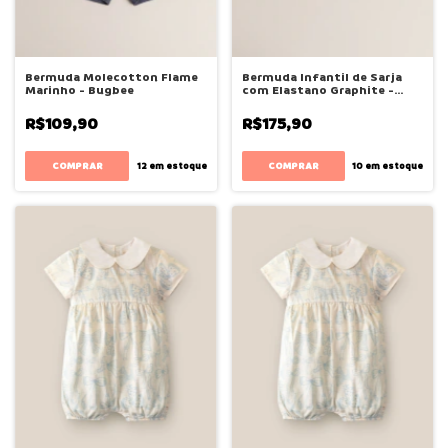
Bermuda Molecotton Flame
Bermuda Infantil de Sarja
Marinho - Bugbee
com Elastano Graphite -
Bugbee
R$109,90
R$175,90
COMPRAR
COMPRAR
12
em estoque
10
em estoque