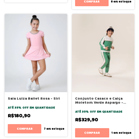
COMPRAR
8
em estoque
Saia Luiza Ballet Rosa - Siri
Conjunto Casaco e Calça
Moletom Verde Aspargo -
Bugbee
ATÉ 35% OFF
EM QUANTIDADE
ATÉ 35% OFF
EM QUANTIDADE
R$180,90
R$329,90
COMPRAR
7
em estoque
COMPRAR
1
em estoque