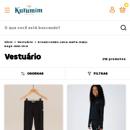
0
Início
>
Vestuário
>
breadcrumbs.calca-maite-baby-
bege-mini-lord
Vestuário
218 produtos
ORDENAR
FILTRAR