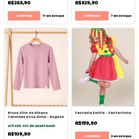
R$263,90
R$329,90
COMPRAR
COMPRAR
17
em estoque
7
em estoque
Blusa Slim de Ribana
Fantasia Emilia - Fanfarrinha
Canelada Rosa Alma - Bugbee
R$159,90
ATÉ 35% OFF
EM QUANTIDADE
R$109,90
COMPRAR
3
em estoque