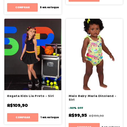
COMPRAR
5
em estoque
Regata Kids Lia Preto - Siri
Maio Baby Maria Dinoland -
Siri
R$109,90
-
50
%
OFF
R$99,95
R$199,90
COMPRAR
1
em estoque