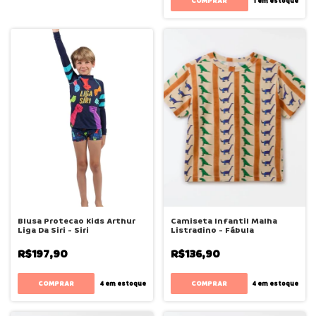
COMPRAR
1
em estoque
Blusa Protecao Kids Arthur
Camiseta Infantil Malha
Liga Da Siri - Siri
Listradino - Fábula
R$197,90
R$136,90
COMPRAR
COMPRAR
4
em estoque
4
em estoque