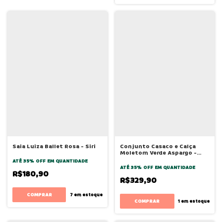
Saia Luiza Ballet Rosa - Siri
Conjunto Casaco e Calça
Moletom Verde Aspargo -
Bugbee
ATÉ 35% OFF
EM QUANTIDADE
ATÉ 35% OFF
EM QUANTIDADE
R$180,90
R$329,90
COMPRAR
7
em estoque
COMPRAR
1
em estoque