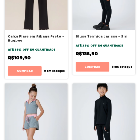
Calça Flare em Ribana Preto -
Blusa Termica Larissa - Siri
Bugbee
ATÉ 35% OFF
EM QUANTIDADE
ATÉ 35% OFF
EM QUANTIDADE
R$138,90
R$109,90
COMPRAR
8
em estoque
COMPRAR
9
em estoque