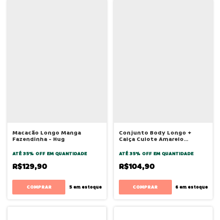
Macacão Longo Manga
Conjunto Body Longo +
Fazendinha - Hug
Calça Culote Amarelo
Canário - Hug
ATÉ 35% OFF
EM QUANTIDADE
ATÉ 35% OFF
EM QUANTIDADE
R$129,90
R$104,90
COMPRAR
COMPRAR
5
em estoque
6
em estoque