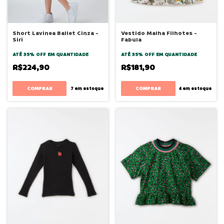
Short Lavinea Ballet Cinza -
Vestido Malha Filhotes -
Siri
Fabula
ATÉ 35% OFF
EM QUANTIDADE
ATÉ 35% OFF
EM QUANTIDADE
R$224,90
R$181,90
COMPRAR
COMPRAR
7
em estoque
4
em estoque