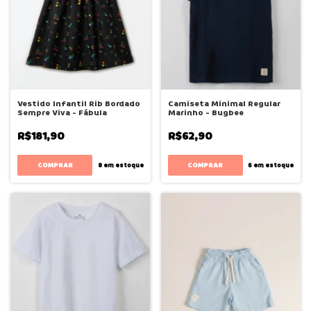
Vestido Infantil Rib Bordado
Camiseta Minimal Regular
Sempre Viva - Fábula
Marinho - Bugbee
R$181,90
R$62,90
COMPRAR
COMPRAR
8
em estoque
6
em estoque