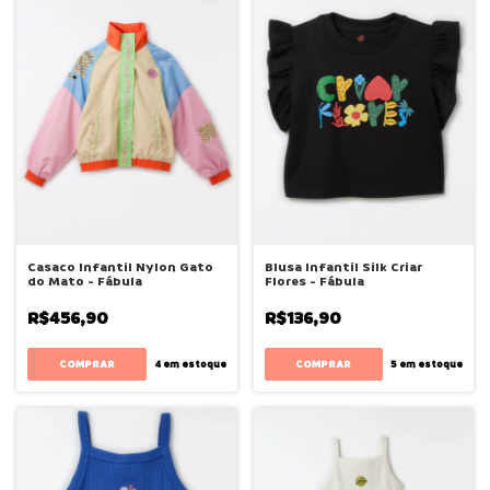
Casaco Infantil Nylon Gato
Blusa Infantil Silk Criar
do Mato - Fábula
Flores - Fábula
R$456,90
R$136,90
COMPRAR
COMPRAR
4
em estoque
5
em estoque