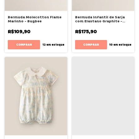
Bermuda Molecotton Flame
Bermuda Infantil de Sarja
Marinho - Bugbee
com Elastano Graphite -
Bugbee
R$109,90
R$175,90
COMPRAR
COMPRAR
12
em estoque
10
em estoque