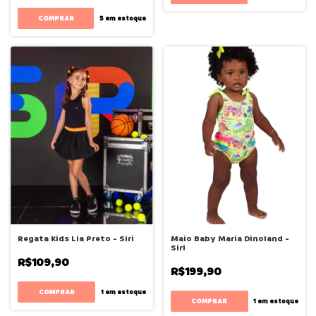
COMPRAR
5
em estoque
Regata Kids Lia Preto - Siri
Maio Baby Maria Dinoland -
Siri
R$109,90
R$199,90
COMPRAR
1
em estoque
COMPRAR
1
em estoque