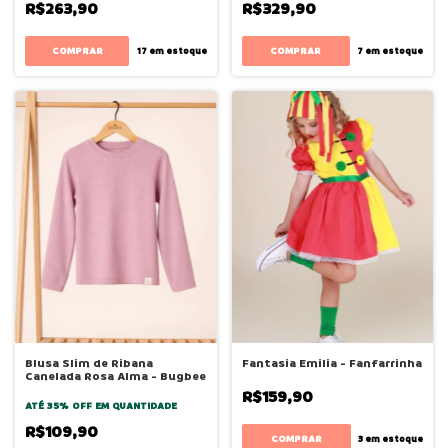
R$263,90
R$329,90
COMPRAR
COMPRAR
17
em estoque
7
em estoque
Blusa Slim de Ribana
Fantasia Emilia - Fanfarrinha
Canelada Rosa Alma - Bugbee
R$159,90
ATÉ 35% OFF
EM QUANTIDADE
R$109,90
COMPRAR
3
em estoque