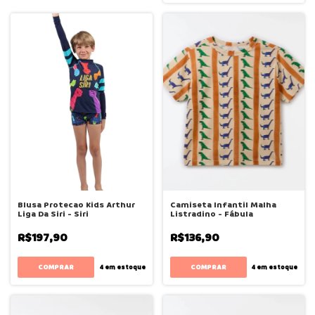
Blusa Protecao Kids Arthur
Camiseta Infantil Malha
Liga Da Siri - Siri
Listradino - Fábula
R$197,90
R$136,90
COMPRAR
COMPRAR
4
em estoque
4
em estoque