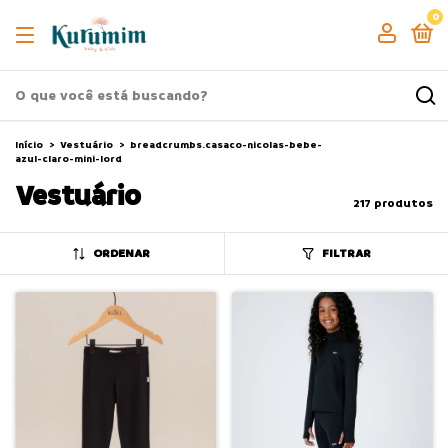
0
Início
>
Vestuário
>
breadcrumbs.casaco-nicolas-bebe-
azul-claro-mini-lord
Vestuário
217 produtos
ORDENAR
FILTRAR