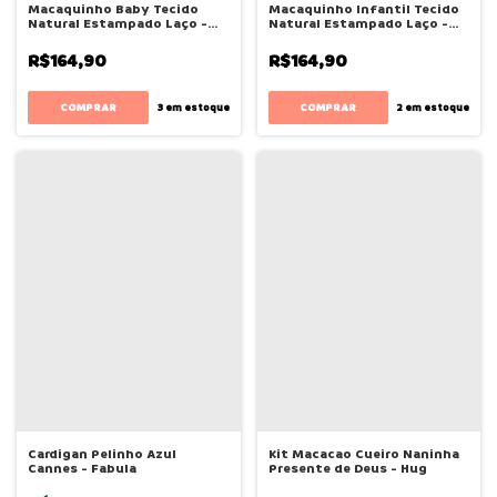
Macaquinho Baby Tecido
Macaquinho Infantil Tecido
Natural Estampado Laço -
Natural Estampado Laço -
Bugbee
Bugbee
R$164,90
R$164,90
COMPRAR
COMPRAR
3
em estoque
2
em estoque
Cardigan Pelinho Azul
Kit Macacao Cueiro Naninha
Cannes - Fabula
Presente de Deus - Hug