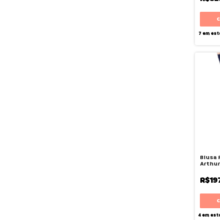
7
em est
Blusa 
Arthur 
Siri
R$19
4
em est