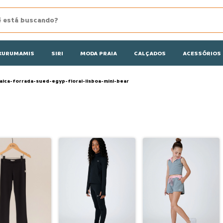
KURUMAMIS
SIRI
MODA PRAIA
CALÇADOS
ACESSÓRIOS
lca-forrada-sued-egyp-floral-lisboa-mini-bear