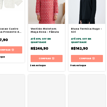
cacao Cueiro
Vestido Moletom
Blusa Termica Hugo -
a Presente de
Maça Rosa - Fábula
Siri
 Hug
7,90
ATÉ 35% OFF
EM
ATÉ 35% OFF
EM
QUANTIDADE
QUANTIDADE
R$246,90
R$142,90
COMPRAR
oque
COMPRAR
COMPRAR
2
em estoque
9
em estoque