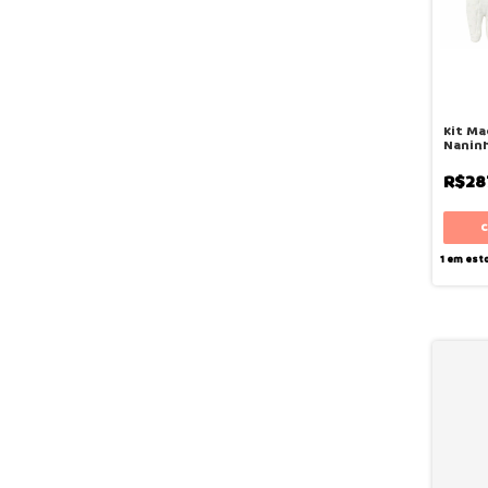
Kit Ma
Naninh
Deus -
R$28
1
em est