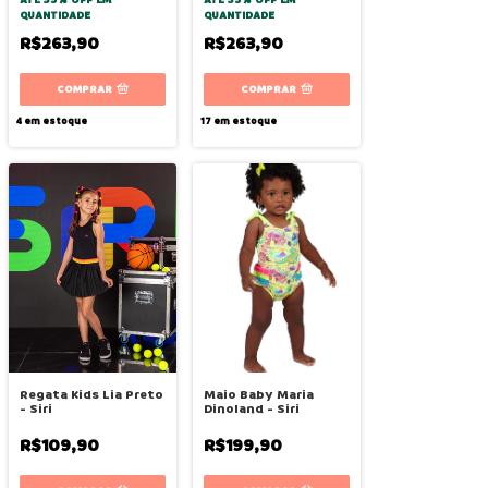
QUANTIDADE
QUANTIDADE
R$263,90
R$263,90
COMPRAR
COMPRAR
4
em estoque
17
em estoque
Regata Kids Lia Preto
Maio Baby Maria
- Siri
Dinoland - Siri
R$109,90
R$199,90