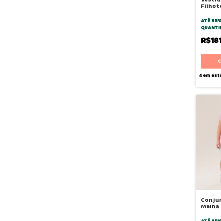
Filhot
ATÉ 35
QUANTI
R$18
4
em est
Conju
Malha 
Rosa A
ATÉ 35