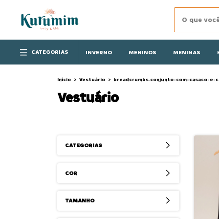
CATEGORIAS
INVERNO
MENINOS
MENINAS
Início
>
Vestuário
>
breadcrumbs.conjunto-com-casaco-e-ca
Vestuário
CATEGORIAS
COR
TAMANHO