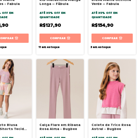
es - Fabula
Longa – Fábula
Verde – Fabula
% OFF
EM
ATÉ 35% OFF
EM
ATÉ 35% OFF
EM
DADE
QUANTIDADE
QUANTIDADE
1,90
R$127,90
R$154,90
COMPRAR
COMPRAR
COMPRAR
oque
11
em estoque
3
em estoque
nto Blusa
Calça Flare em Ribana
Colete de Trico Rosa
Shorts Tecido
Rosa Alma - Bugbee
Astral - Bugbee
lma - Bugbee
% OFF
EM
ATÉ 35% OFF
EM
ATÉ 35% OFF
EM