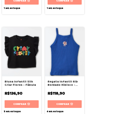
COMPRAR
COMPRAR
1
em estoque
1
em estoque
Blusa Infantil Silk
Regata Infantil Rib
Criar Flores - Fábula
Bordado Hibisco -
Fábula
R$136,90
R$118,90
COMPRAR
COMPRAR
5
em estoque
4
em estoque