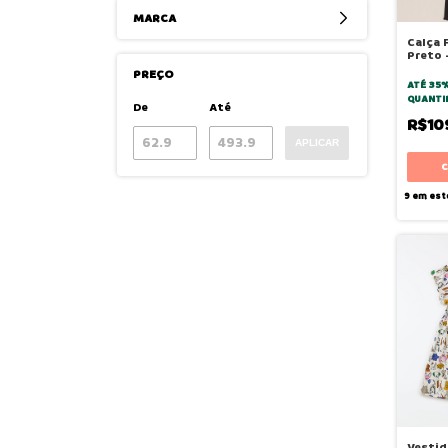
MARCA
Calça 
Preto 
PREÇO
ATÉ 35
QUANTI
De
Até
R$10
APLICAR
9
em est
Vestid