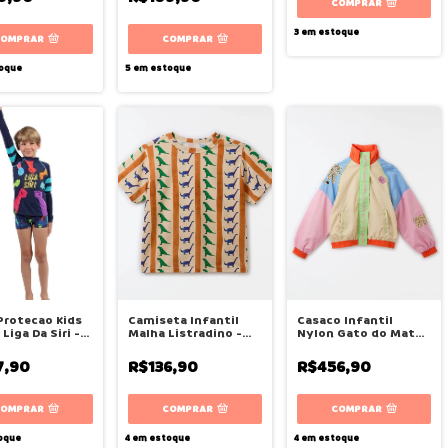
COMPRAR
3
em estoque
COMPRAR
COMPRAR
oque
5
em estoque
Protecao Kids
Camiseta Infantil
Casaco Infantil
Liga Da Siri -
Malha Listradino -
Nylon Gato do Mato
Fábula
- Fábula
7,90
R$136,90
R$456,90
COMPRAR
COMPRAR
COMPRAR
oque
4
em estoque
4
em estoque