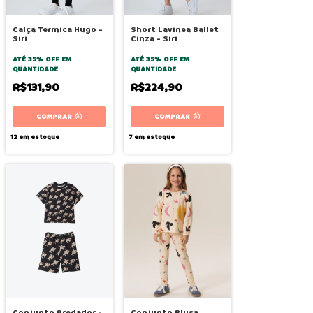
Calça Termica Hugo -
Short Lavinea Ballet
Siri
Cinza - Siri
ATÉ 35% OFF
EM
ATÉ 35% OFF
EM
QUANTIDADE
QUANTIDADE
R$131,90
R$224,90
COMPRAR
COMPRAR
12
em estoque
7
em estoque
Conjunto Predador -
Conjunto Blusa