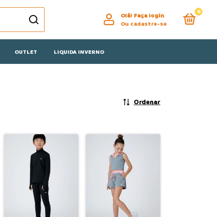
0
Olá!
Faça login
Ou cadastre-se
OUTLET
LIQUIDA INVERNO
Ordenar