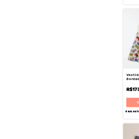
Vestid
Borda
Mato -
R$17
4
em est