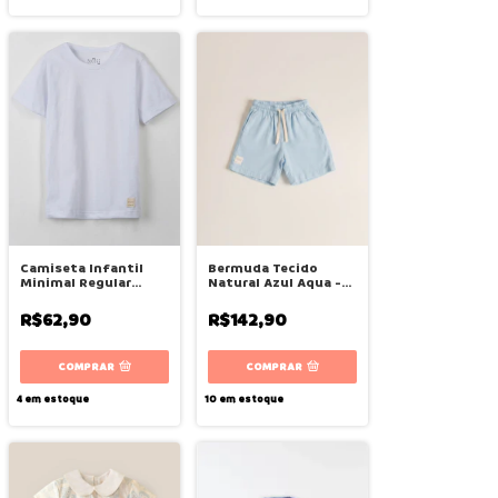
Camiseta Infantil
Bermuda Tecido
Minimal Regular
Natural Azul Aqua -
Branco - Bugbee
Bugbee
R$62,90
R$142,90
COMPRAR
COMPRAR
4
em estoque
10
em estoque