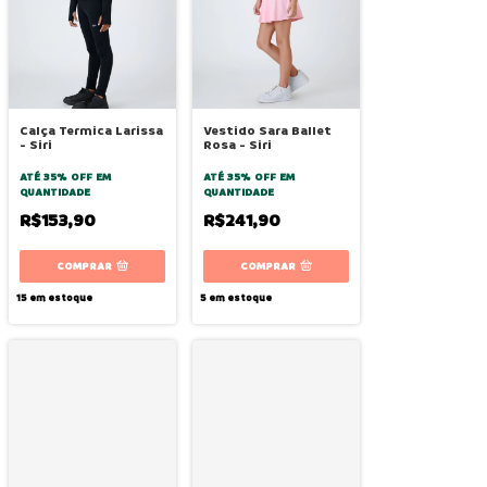
Calça Termica Larissa
Vestido Sara Ballet
- Siri
Rosa - Siri
ATÉ 35% OFF
EM
ATÉ 35% OFF
EM
QUANTIDADE
QUANTIDADE
R$153,90
R$241,90
COMPRAR
COMPRAR
15
em estoque
5
em estoque