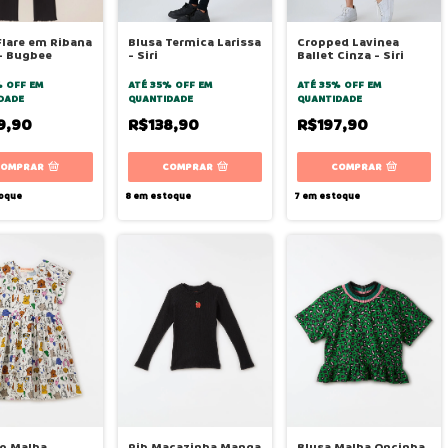
Flare em Ribana
Blusa Termica Larissa
Cropped Lavinea
- Bugbee
- Siri
Ballet Cinza - Siri
% OFF
EM
ATÉ 35% OFF
EM
ATÉ 35% OFF
EM
DADE
QUANTIDADE
QUANTIDADE
9,90
R$138,90
R$197,90
COMPRAR
COMPRAR
COMPRAR
oque
8
em estoque
7
em estoque
o Malha
Rib Macazinha Manga
Blusa Malha Oncinha