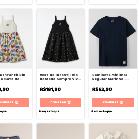
o Infantil Rib
Vestido Infantil Rib
Camiseta Minimal
do Gato do
Bordado Sempre Viva
Regular Marinho -
 Fábula
- Fábula
Bugbee
3,90
R$181,90
R$62,90
COMPRAR
COMPRAR
COMPRAR
oque
8
em estoque
6
em estoque