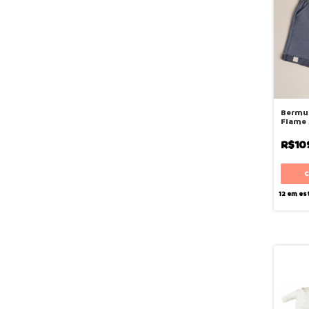
Bermu
Flame 
Bugbe
R$10
12
em es