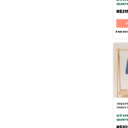
QUANTI
R$21
8
em est
Jaque
Jeans
Médio
ATÉ 35
QUANTI
R$32