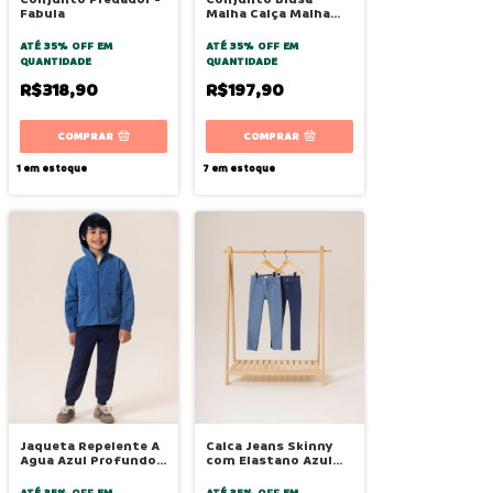
Fabula
Malha Calça Malha
Alma Manga Longa -
Bugbee
ATÉ 35% OFF
EM
ATÉ 35% OFF
EM
QUANTIDADE
QUANTIDADE
R$318,90
R$197,90
COMPRAR
COMPRAR
1
em estoque
7
em estoque
Jaqueta Repelente A
Calca Jeans Skinny
Agua Azul Profundo -
com Elastano Azul
Bugbee
Medio - Bugbee
ATÉ 35% OFF
EM
ATÉ 35% OFF
EM