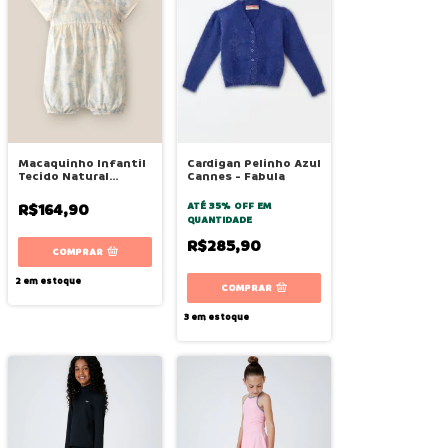
Macaquinho Infantil
Cardigan Pelinho Azul
Tecido Natural
Cannes - Fabula
Estampado Laço -
Bugbee
R$164,90
ATÉ 35% OFF
EM
QUANTIDADE
R$285,90
COMPRAR
2
em estoque
COMPRAR
3
em estoque