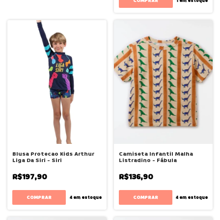
COMPRAR
1
em estoque
Blusa Protecao Kids Arthur
Camiseta Infantil Malha
Liga Da Siri - Siri
Listradino - Fábula
R$197,90
R$136,90
COMPRAR
COMPRAR
4
em estoque
4
em estoque