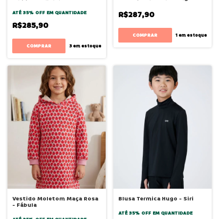
ATÉ 35% OFF
EM QUANTIDADE
R$287,90
R$285,90
COMPRAR
1
em estoque
COMPRAR
3
em estoque
Vestido Moletom Maça Rosa
Blusa Termica Hugo - Siri
- Fábula
ATÉ 35% OFF
EM QUANTIDADE