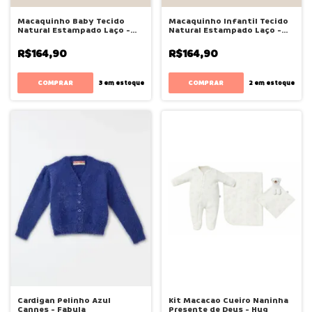
Macaquinho Baby Tecido
Macaquinho Infantil Tecido
Natural Estampado Laço -
Natural Estampado Laço -
Bugbee
Bugbee
R$164,90
R$164,90
COMPRAR
COMPRAR
3
em estoque
2
em estoque
Cardigan Pelinho Azul
Kit Macacao Cueiro Naninha
Cannes - Fabula
Presente de Deus - Hug