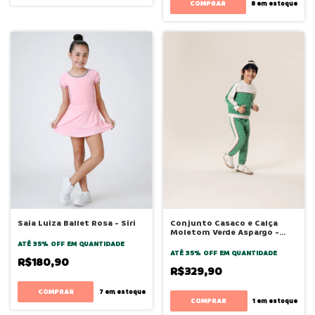
COMPRAR
8
em estoque
Saia Luiza Ballet Rosa - Siri
Conjunto Casaco e Calça
Moletom Verde Aspargo -
Bugbee
ATÉ 35% OFF
EM QUANTIDADE
ATÉ 35% OFF
EM QUANTIDADE
R$180,90
R$329,90
COMPRAR
7
em estoque
COMPRAR
1
em estoque