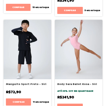
R$241,90
COMPRAR
15
em estoque
COMPRAR
5
em estoque
Manguito Sport Preto - Siri
Body Sara Ballet Rosa - Siri
R$72,90
ATÉ 35% OFF
EM QUANTIDADE
R$241,90
COMPRAR
11
em estoque