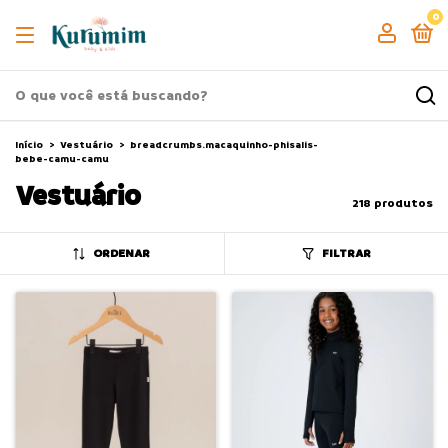
0
Início
>
Vestuário
>
breadcrumbs.macaquinho-phisalis-
bebe-camu-camu
Vestuário
218 produtos
ORDENAR
FILTRAR