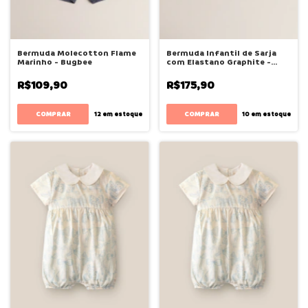
Bermuda Molecotton Flame
Bermuda Infantil de Sarja
Marinho - Bugbee
com Elastano Graphite -
Bugbee
R$109,90
R$175,90
COMPRAR
COMPRAR
12
em estoque
10
em estoque