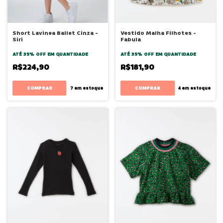
Short Lavinea Ballet Cinza -
Vestido Malha Filhotes -
Siri
Fabula
ATÉ 35% OFF
EM QUANTIDADE
ATÉ 35% OFF
EM QUANTIDADE
R$224,90
R$181,90
COMPRAR
COMPRAR
7
em estoque
4
em estoque