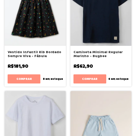
Vestido Infantil Rib Bordado
Camiseta Minimal Regular
Sempre Viva - Fábula
Marinho - Bugbee
R$181,90
R$62,90
COMPRAR
COMPRAR
8
em estoque
6
em estoque