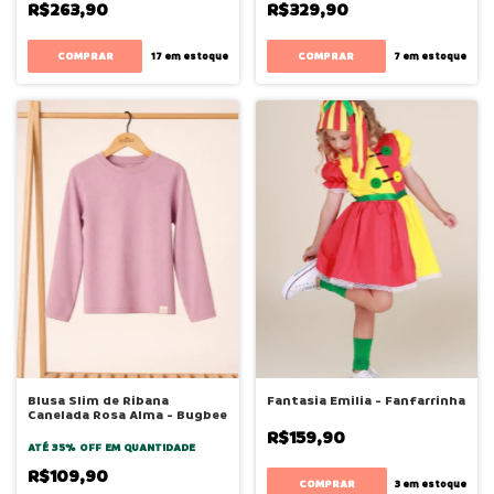
R$263,90
R$329,90
COMPRAR
COMPRAR
17
em estoque
7
em estoque
Blusa Slim de Ribana
Fantasia Emilia - Fanfarrinha
Canelada Rosa Alma - Bugbee
R$159,90
ATÉ 35% OFF
EM QUANTIDADE
R$109,90
COMPRAR
3
em estoque