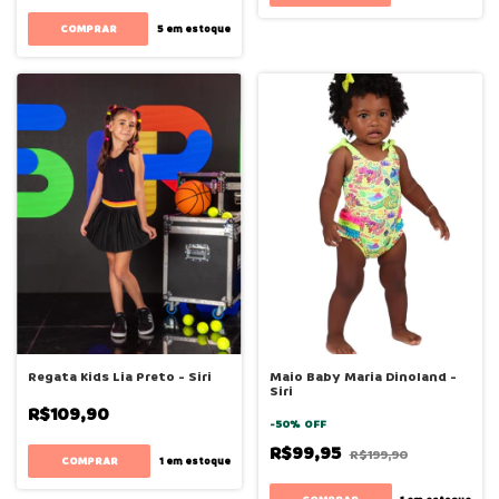
COMPRAR
5
em estoque
Regata Kids Lia Preto - Siri
Maio Baby Maria Dinoland -
Siri
R$109,90
-
50
%
OFF
R$99,95
R$199,90
COMPRAR
1
em estoque