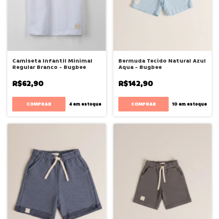
Camiseta Infantil Minimal
Bermuda Tecido Natural Azul
Regular Branco - Bugbee
Aqua - Bugbee
R$62,90
R$142,90
COMPRAR
COMPRAR
4
em estoque
10
em estoque