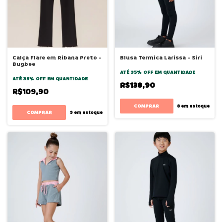
Calça Flare em Ribana Preto -
Blusa Termica Larissa - Siri
Bugbee
ATÉ 35% OFF
EM QUANTIDADE
ATÉ 35% OFF
EM QUANTIDADE
R$138,90
R$109,90
COMPRAR
8
em estoque
COMPRAR
9
em estoque