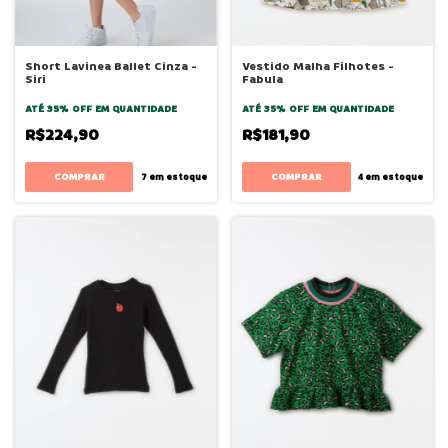
Short Lavinea Ballet Cinza -
Vestido Malha Filhotes -
Siri
Fabula
ATÉ 35% OFF
EM QUANTIDADE
ATÉ 35% OFF
EM QUANTIDADE
R$224,90
R$181,90
COMPRAR
COMPRAR
7
em estoque
4
em estoque