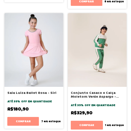
COMPRAR
8
em estoque
Saia Luiza Ballet Rosa - Siri
Conjunto Casaco e Calça
Moletom Verde Aspargo -
Bugbee
ATÉ 35% OFF
EM QUANTIDADE
ATÉ 35% OFF
EM QUANTIDADE
R$180,90
R$329,90
COMPRAR
7
em estoque
COMPRAR
1
em estoque