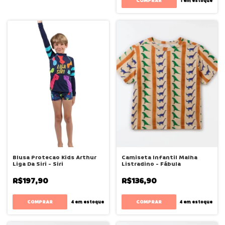
COMPRAR
1
em estoque
Blusa Protecao Kids Arthur
Camiseta Infantil Malha
Liga Da Siri - Siri
Listradino - Fábula
R$197,90
R$136,90
COMPRAR
COMPRAR
4
em estoque
4
em estoque