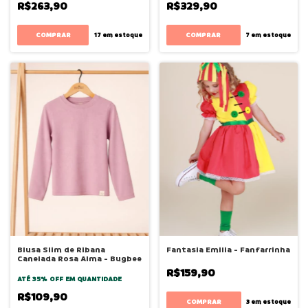
R$263,90
R$329,90
COMPRAR
COMPRAR
17
em estoque
7
em estoque
Blusa Slim de Ribana
Fantasia Emilia - Fanfarrinha
Canelada Rosa Alma - Bugbee
R$159,90
ATÉ 35% OFF
EM QUANTIDADE
R$109,90
COMPRAR
3
em estoque