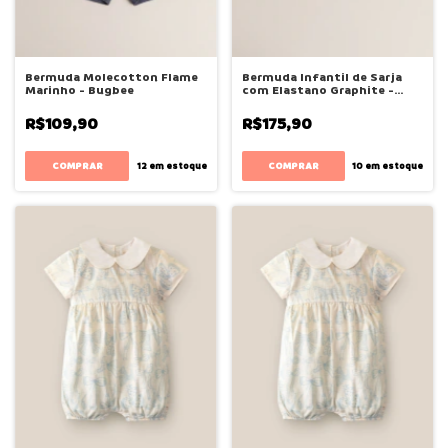
Bermuda Molecotton Flame
Bermuda Infantil de Sarja
Marinho - Bugbee
com Elastano Graphite -
Bugbee
R$109,90
R$175,90
COMPRAR
COMPRAR
12
em estoque
10
em estoque