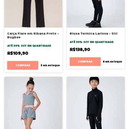
Calça Flare em Ribana Preto -
Blusa Termica Larissa - Siri
Bugbee
ATÉ 35% OFF
EM QUANTIDADE
ATÉ 35% OFF
EM QUANTIDADE
R$138,90
R$109,90
COMPRAR
8
em estoque
COMPRAR
9
em estoque