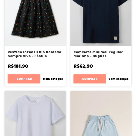
Vestido Infantil Rib Bordado
Camiseta Minimal Regular
Sempre Viva - Fábula
Marinho - Bugbee
R$181,90
R$62,90
COMPRAR
COMPRAR
8
em estoque
6
em estoque