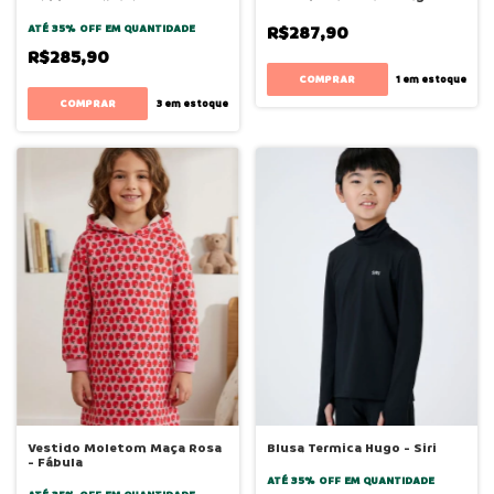
ATÉ 35% OFF
EM QUANTIDADE
R$287,90
R$285,90
COMPRAR
1
em estoque
COMPRAR
3
em estoque
Vestido Moletom Maça Rosa
Blusa Termica Hugo - Siri
- Fábula
ATÉ 35% OFF
EM QUANTIDADE