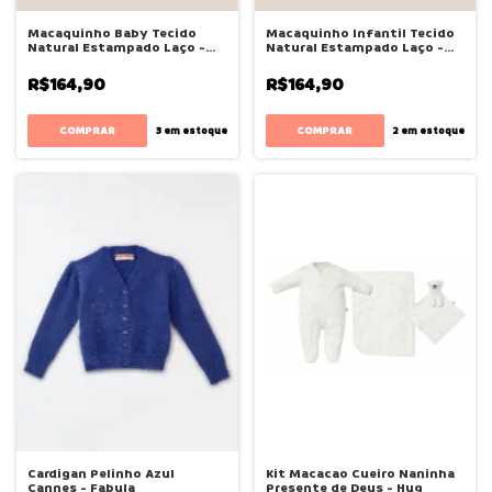
Macaquinho Baby Tecido
Macaquinho Infantil Tecido
Natural Estampado Laço -
Natural Estampado Laço -
Bugbee
Bugbee
R$164,90
R$164,90
COMPRAR
COMPRAR
3
em estoque
2
em estoque
Cardigan Pelinho Azul
Kit Macacao Cueiro Naninha
Cannes - Fabula
Presente de Deus - Hug