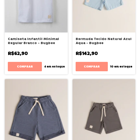
Camiseta Infantil Minimal
Bermuda Tecido Natural Azul
Regular Branco - Bugbee
Aqua - Bugbee
R$62,90
R$142,90
COMPRAR
COMPRAR
4
em estoque
10
em estoque