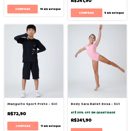
R$241,90
COMPRAR
15
em estoque
COMPRAR
5
em estoque
Manguito Sport Preto - Siri
Body Sara Ballet Rosa - Siri
R$72,90
ATÉ 35% OFF
EM QUANTIDADE
R$241,90
COMPRAR
11
em estoque