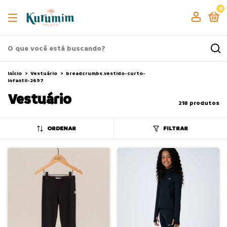
0
Início
>
Vestuário
>
breadcrumbs.vestido-curto-
infantil-2697
Vestuário
218 produtos
ORDENAR
FILTRAR